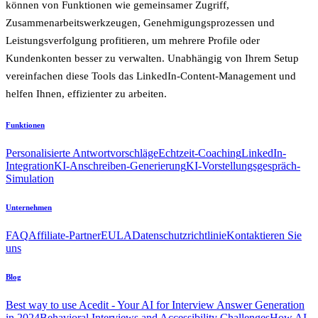
können von Funktionen wie gemeinsamer Zugriff,
Zusammenarbeitswerkzeugen, Genehmigungsprozessen und
Leistungsverfolgung profitieren, um mehrere Profile oder
Kundenkonten besser zu verwalten. Unabhängig von Ihrem Setup
vereinfachen diese Tools das LinkedIn-Content-Management und
helfen Ihnen, effizienter zu arbeiten.
Funktionen
Personalisierte Antwortvorschläge
Echtzeit-Coaching
LinkedIn-
Integration
KI-Anschreiben-Generierung
KI-Vorstellungsgespräch-
Simulation
Unternehmen
FAQ
Affiliate-Partner
EULA
Datenschutzrichtlinie
Kontaktieren Sie
uns
Blog
Best way to use Acedit - Your AI for Interview Answer Generation
in 2024
Behavioral Interviews and Accessibility Challenges
How AI