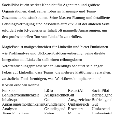
SocialPilot
ist ein starker Kandidat für Agenturen und größere
Organisationen, dank seiner robusten Planungs- und Team-
Zusammenarbeitsfunktionen. Seine Massen-Planung und detaillierte
Leistungsverfolgung sind besonders attraktiv. Auf der anderen Seite
erfordert sein KI-generierter Inhalt oft manuelle Anpassungen, um
den professionellen Ton von LinkedIn zu erfüllen.
MagicPost
ist maßgeschneidert für LinkedIn und bietet Funktionen
wie Profilanalyse und URL-zu-Post-Konvertierung. Seine direkte
Integration mit LinkedIn stellt einen reibungslosen
Veröffentlichungsprozess sicher. Allerdings bedeutet sein enger
Fokus auf LinkedIn, dass Teams, die mehrere Plattformen verwalten,
zusätzliche Tools benötigen, was Workflows komplizieren und
Kosten erhöhen könnte.
Funktion
LiGo
RedactAI
SocialPilot
Benutzerfreundlichkeit
Ausgezeichnet
Gut
Befriedigend
Inhaltsqualität
Gut
Ausgezeichnet
Befriedigend
Anpassungsmöglichkeiten
Grundlegend
Umfangreich
Gut
Analysen
Grundlegend
Erweitert
Umfassend
Team-Funktionen
Keine
Minimal
Umfangreich