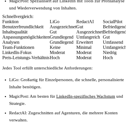
MagicPost
: Spezialisiert auf LinkedIn mit Tools zur Profilanalyse
und Wiederverwendung von Inhalten.
Schnellvergleich:
Funktion
LiGo
RedactAI
SocialPilot
Benutzerfreundlichkeit
Ausgezeichnet
Gut
Befriedigend
Inhaltsqualität
Gut
Ausgezeichnet
Befriedigend
Anpassungsmöglichkeiten
Grundlegend
Umfangreich
Gut
Analysen
Grundlegend
Erweitert
Umfassend
Team-Funktionen
Keine
Minimal
Umfangreich
LinkedIn-Fokus
Moderat
Moderat
Niedrig
Preis-Leistungs-Verhältnis
Hoch
Moderat
Hoch
Jedes Tool erfüllt unterschiedliche Anforderungen:
LiGo
: Großartig für Einzelpersonen, die schnelle, personalisierte
Inhalte benötigen.
MagicPost
: Am besten für
LinkedIn-spezifisches Wachstum
und
Strategie.
RedactAI
: Zugeschnitten auf Agenturen, die mehrere Konten
verwalten.