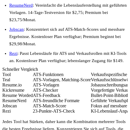
ResumeNerd
: Vereinfacht die Lebenslauferstellung mit geführten
Vorlagen. 14-Tage-Testversion für $2,75; Premium bei
$23,75/Monat.
Jobscan
: Konzentriert sich auf ATS-Match-Scores und messbare
Ergebnisse. Kostenloser Plan verfügbar; Premium beginnt bei
$29,98/Monat.
Rezi
: Passt Lebensläufe für ATS und Verkaufsrollen mit KI-Tools
an. Kostenloser Plan verfügbar; lebenslanger Zugang für $149.
Schneller Vergleich
Tool
ATS-Funktionen
Verkaufsspezifische 
Teal
ATS-Vorlagen, Matching-Score
Verkaufsschlüsselwö
Resume.io
ATS-Vorlagen
Jobausschreibungsan
Kickresume
ATS-Checker
Vorgefertigte Verkau
Resume Worded
ATS-Feedback
Bullet-Point-Biblioth
ResumeNerd
ATS-freundliche Formate
Geführte Verkaufsph
Jobscan
ATS-Match-Score
Fokus auf messbare 
Rezi
23-Punkte-ATS-Check
KI-Lebenslauf-Anpa
Jedes Tool hat Stärken, daher kann die Kombination mehrerer Tools
die besten Ergebnisse liefern. Konzentrieren Sie sich auf Tools, die