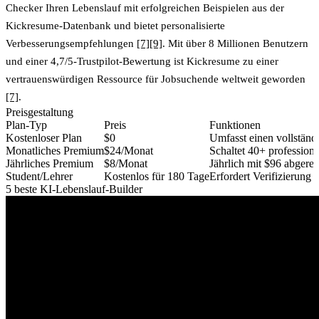
Checker
Ihren Lebenslauf mit erfolgreichen Beispielen aus der
Kickresume-Datenbank und bietet personalisierte
Verbesserungsempfehlungen
[7]
[9]
. Mit über 8 Millionen Benutzern
und einer 4,7/5-Trustpilot-Bewertung ist Kickresume zu einer
vertrauenswürdigen Ressource für Jobsuchende weltweit geworden
[7]
.
Preisgestaltung
Plan-Typ
Preis
Funktionen
Kostenloser Plan
$0
Umfasst einen vollstän
Monatliches Premium
$24/Monat
Schaltet 40+ profession
Jährliches Premium
$8/Monat
Jährlich mit $96 abgerec
Student/Lehrer
Kostenlos für 180 Tage
Erfordert Verifizierun
5 beste KI-Lebenslauf-Builder