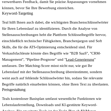
verwertbares Feedback, damit Sie präzise Anpassungen vornehmen
können, bevor Sie Ihre Bewerbung einreichen.
Keyword-Targeting
Teal hilft Ihnen auch dabei, die wichtigsten Branchenschlüsselwörter
für Ihren Lebenslauf zu identifizieren. Durch die Analyse von
Stellenausschreibungen hebt die Plattform Schlüsselbegriffe hervor,
einschließlich technischer Fähigkeiten, Branchenjargon und Soft
Skills, die für die ATS-Optimierung entscheidend sind. Für
Verkaufsfachleute könnte dies Begriffe wie "B2B SaaS", "CRM-
Management", "Pipeline-Prognose" und "
Lead-Generierung
"
umfassen. Der Matching-Score misst nicht nur, wie gut Ihr
Lebenslauf mit der Stellenausschreibung übereinstimmt, sondern
weist auch auf fehlende Schlüsselwörter hin, sodass Sie relevante
Begriffe natürlich einarbeiten können, ohne Ihren Text zu überlasten.
Preisgestaltung
Teals kostenloser Basisplan umfasst wesentliche Funktionen wie
Lebenslauferstellung, Downloads und KI-gestützte Keyword-
Analyse. Für erweiterte Tools ist der Teal+-Plan ab $9/Monat