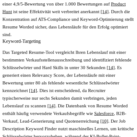
einer 4,9/5-Bewertung von über 1.000 Bewertungen auf
Product
Hunt
ist seine Effektivität weit verbreitet anerkannt
[14]
. Durch die
Konzentration auf ATS-Compliance und Keyword-Optimierung stellt
Resume Worded sicher, dass Lebensläufe für den Erfolg optimiert
sind.
Keyword-Targeting
Das
Targeted Resume
-Tool vergleicht Ihren Lebenslauf mit einer
bestimmten Verkaufsstellenausschreibung und identifiziert fehlende
Schlüsselwörter und Hard Skills in unter 30 Sekunden
[14]
. Es
generiert einen
Relevancy Score
, der Lebensläufe mit einer
Bewertung unter 80 als fehlende wesentliche Schlüsselwörter
kennzeichnet
[14]
. Dies ist entscheidend, da Recruiter
typischerweise nur sechs Sekunden damit verbringen, jeden
Lebenslauf zu scannen
[14]
. Die Datenbank von Resume Worded
enthält häufig verwendete Verkaufsbegriffe wie
Salesforce
, B2B-
Verkauf, Lead-Generierung und Quotenerreichung
[10]
. Der
Job
Description Keyword Finder
nutzt maschinelles Lernen, um kritische
Schlüsselwörter hervorzuheben, während der
KI-Bullet-Point-