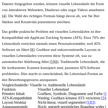
Dateien freigegeben werden, können visuelle Lebensläufe die Form
von interaktiven Webseiten, Diashows oder sogar Videos annehmen
[4]
. Die Wahl des richtigen Formats hängt davon ab, wie Sie Ihre
Stärken und Kreativität präsentieren möchten.
Das größte praktische Problem mit visuellen Lebensläufen ist ihre
Kompatibilität mit Applicant Tracking Systems (ATS)
.
Etwa 70% der
Lebensläufe erreichen niemals einen Personalvermittler, weil ATS-
Software sie filtert
[8]
. Grafiken und unkonventionelle Layouts in
visuellen Lebensläufen verwirren diese Systeme oft, was zu
automatischer Ablehnung führt
[5]
[8]
. Traditionelle Lebensläufe, die
für textbasiertes Scannen konzipiert sind, passieren ATS-Software
problemlos. Dies macht es entscheidend, Ihr Lebenslauf-Format an
den Bewerbungsprozess anzupassen.
Vergleichstabelle: Visuelle vs. traditionelle Lebensläufe
Funktion
Visueller Lebenslauf
Primärer Inhalt
Grafiken, Symbole, Diagramme und Farbe
[1]
ATS-Kompatibilität
Niedrig; Grafiken können ATS verwirren
[5]
[
Layout-Struktur
Nicht-linear, visuell segmentiert
[1]
[3]
Anpassungsstufe
Hoch; spiegelt persönliches Branding wider
[1