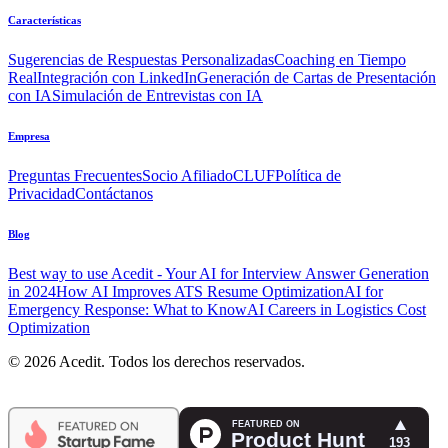
Características
Sugerencias de Respuestas Personalizadas
Coaching en Tiempo
Real
Integración con LinkedIn
Generación de Cartas de Presentación
con IA
Simulación de Entrevistas con IA
Empresa
Preguntas Frecuentes
Socio Afiliado
CLUF
Política de
Privacidad
Contáctanos
Blog
Best way to use Acedit - Your AI for Interview Answer Generation
in 2024
How AI Improves ATS Resume Optimization
AI for
Emergency Response: What to Know
AI Careers in Logistics Cost
Optimization
© 2026 Acedit. Todos los derechos reservados.