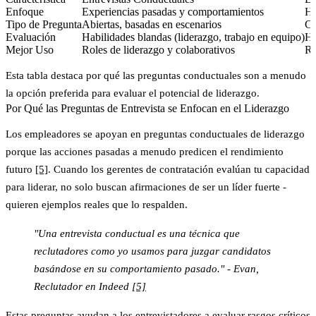
Enfoque
Experiencias pasadas y comportamientos
Ha
Tipo de Pregunta
Abiertas, basadas en escenarios
Ce
Evaluación
Habilidades blandas (liderazgo, trabajo en equipo)
Ha
Mejor Uso
Roles de liderazgo y colaborativos
Ro
Esta tabla destaca por qué las preguntas conductuales son a menudo
la opción preferida para evaluar el potencial de liderazgo.
Por Qué las Preguntas de Entrevista se Enfocan en el Liderazgo
Los empleadores se apoyan en preguntas conductuales de liderazgo
porque
las acciones pasadas a menudo predicen el rendimiento
futuro
[5]
. Cuando los gerentes de contratación evalúan tu capacidad
para liderar, no solo buscan afirmaciones de ser un líder fuerte -
quieren ejemplos reales que lo respalden.
"Una entrevista conductual es una técnica que
reclutadores como yo usamos para juzgar candidatos
basándose en su comportamiento pasado." - Evan,
Reclutador en Indeed
[5]
Estas preguntas ayudan a los entrevistadores a evaluar rasgos críticos