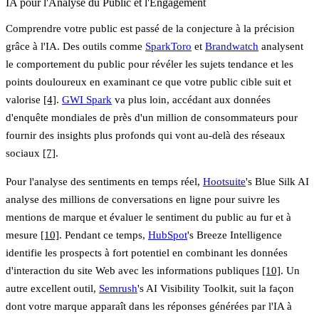
IA pour l'Analyse du Public et l'Engagement
Comprendre votre public est passé de la conjecture à la précision
grâce à l'IA. Des outils comme
SparkToro
et
Brandwatch
analysent
le comportement du public pour révéler les sujets tendance et les
points douloureux en examinant ce que votre public cible suit et
valorise
[4]
.
GWI Spark
va plus loin, accédant aux données
d'enquête mondiales de près d'un million de consommateurs pour
fournir des insights plus profonds qui vont au-delà des réseaux
sociaux
[7]
.
Pour l'analyse des sentiments en temps réel,
Hootsuite
's Blue Silk AI
analyse des millions de conversations en ligne pour suivre les
mentions de marque et évaluer le sentiment du public au fur et à
mesure
[10]
. Pendant ce temps,
HubSpot
's Breeze Intelligence
identifie les prospects à fort potentiel en combinant les données
d'interaction du site Web avec les informations publiques
[10]
. Un
autre excellent outil,
Semrush
's AI Visibility Toolkit
, suit la façon
dont votre marque apparaît dans les réponses générées par l'IA à