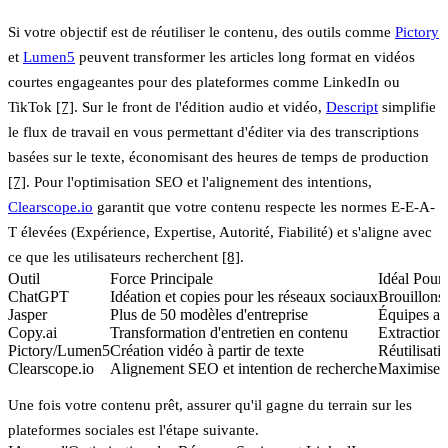
Si votre objectif est de réutiliser le contenu, des outils comme
Pictory
et
Lumen5
peuvent transformer les articles long format en vidéos
courtes engageantes pour des plateformes comme LinkedIn ou
TikTok
[7]
. Sur le front de l'édition audio et vidéo,
Descript
simplifie
le flux de travail en vous permettant d'éditer via des transcriptions
basées sur le texte, économisant des heures de temps de production
[7]
. Pour l'optimisation SEO et l'alignement des intentions,
Clearscope.io
garantit que votre contenu respecte les normes E-E-A-
T élevées (Expérience, Expertise, Autorité, Fiabilité) et s'aligne avec
ce que les utilisateurs recherchent
[8]
.
Outil
Force Principale
Idéal Pour
ChatGPT
Idéation et copies pour les réseaux sociaux
Brouillons 
Jasper
Plus de 50 modèles d'entreprise
Équipes aya
Copy.ai
Transformation d'entretien en contenu
Extraction 
Pictory/Lumen5
Création vidéo à partir de texte
Réutilisati
Clearscope.io
Alignement SEO et intention de recherche
Maximiser l
Une fois votre contenu prêt, assurer qu'il gagne du terrain sur les
plateformes sociales est l'étape suivante.