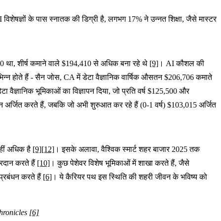
शेषज्ञों के पास स्नातक की डिग्री है, लगभग 17% ने उन्नत शिक्षा, जैसे मास्टर
90 था, शीर्ष कमाने वाले $194,410 से अधिक बना रहे थे
[9]
। AI कौशल की
न्न होते हैं - सैन जोस, CA में डेटा वैज्ञानिक वार्षिक औसतन $206,706 कमाते
टा वैज्ञानिक भूमिकाओं का विज्ञापन दिया, जो प्रति वर्ष $125,500 और
तन अर्जित करते हैं, जबकि जो अभी शुरुआत कर रहे हैं (0-1 वर्ष) $103,015 अर्जित
कहीं अधिक है
[9]
[12]
। इसके अलावा, वैश्विक स्मार्ट शहर बाजार 2025 तक
्रदान करते हैं
[10]
। कुछ पेशेवर विशेष भूमिकाओं में शाखा करते हैं, जैसे
्रबंधन करते हैं
[6]
। ये कैरियर पथ इस स्थिति की शहरी जीवन के भविष्य को
Chronicles
[6]