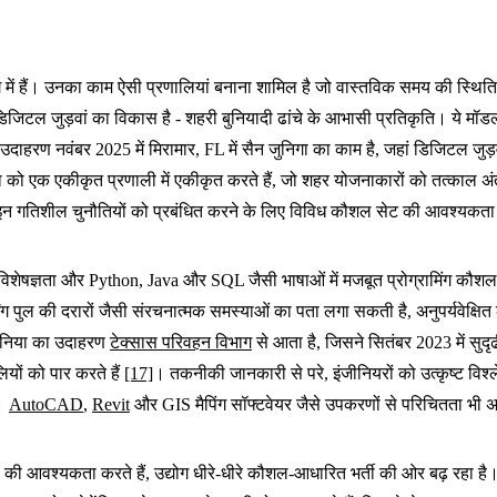
में हैं। उनका काम ऐसी प्रणालियां बनाना शामिल है जो वास्तविक समय की स्थितियो
 डिजिटल जुड़वां का विकास है - शहरी बुनियादी ढांचे के आभासी प्रतिकृति। ये म
उदाहरण नवंबर 2025 में मिरामार, FL में सैन जुनिगा का काम है, जहां डिजिटल जुड़व
ा को एक एकीकृत प्रणाली में एकीकृत करते हैं, जो शहर योजनाकारों को तत्काल अंतर
ए इन गतिशील चुनौतियों को प्रबंधित करने के लिए विविध कौशल सेट की आवश्यकता
नत AI विशेषज्ञता और Python, Java और SQL जैसी भाषाओं में मजबूत प्रोग्रामिंग
निंग पुल की दरारों जैसी संरचनात्मक समस्याओं का पता लगा सकती है, अनुपर्यवेक्षि
ुनिया का उदाहरण
टेक्सास परिवहन विभाग
से आता है, जिसने सितंबर 2023 में सुदृ
यों को पार करते हैं
[17]
। तकनीकी जानकारी से परे, इंजीनियरों को उत्कृष्ट विश
।
AutoCAD
,
Revit
और GIS मैपिंग सॉफ्टवेयर जैसे उपकरणों से परिचितता भी अ
ग्री की आवश्यकता करते हैं, उद्योग धीरे-धीरे कौशल-आधारित भर्ती की ओर बढ़ र