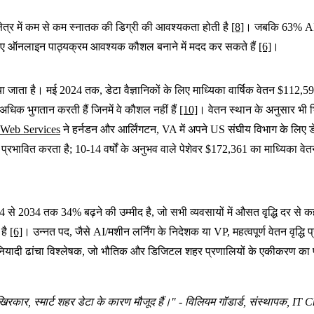
्षेत्र में कम से कम स्नातक की डिग्री की आवश्यकता होती है
[8]
। जबकि 63% AI वि
के लिए ऑनलाइन पाठ्यक्रम आवश्यक कौशल बनाने में मदद कर सकते हैं
[6]
।
या जाता है। मई 2024 तक, डेटा वैज्ञानिकों के लिए माध्यिका वार्षिक वेतन $112,5
िक भुगतान करती हैं जिनमें वे कौशल नहीं हैं
[10]
। वेतन स्थान के अनुसार भी भि
Web Services
ने हर्नडन और आर्लिंगटन, VA में अपने US संघीय विभाग के लिए डे
 प्रभावित करता है; 10-14 वर्षों के अनुभव वाले पेशेवर $172,361 का माध्यिका वे
2024 से 2034 तक 34% बढ़ने की उम्मीद है, जो सभी व्यवसायों में औसत वृद्धि दर से 
 है
[6]
। उन्नत पद, जैसे AI/मशीन लर्निंग के निदेशक या VP, महत्वपूर्ण वेतन वृद्धि प
र्ट बुनियादी ढांचा विश्लेषक, जो भौतिक और डिजिटल शहर प्रणालियों के एकीकरण का प
कार, स्मार्ट शहर डेटा के कारण मौजूद हैं।" - विलियम गॉडार्ड, संस्थापक, IT 