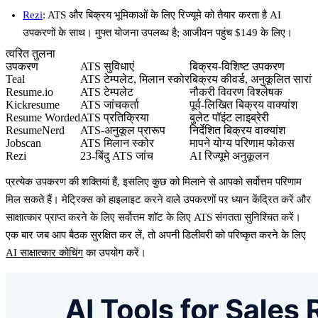
Rezi
: ATS और बिक्रय भूमिकाओं के लिए रिज्यूमे को तैयार करता है AI
उपकरणों के साथ। मुफ्त योजना उपलब्ध है; आजीवन पहुंच $149 के लिए।
त्वरित तुलना
उपकरण
ATS सुविधाएं
बिक्रय-विशिष्ट उपकरण
Teal
ATS टेम्पलेट, मिलान स्कोर
बिक्रय कीवर्ड, अनुकूलित सारां
Resume.io
ATS टेम्पलेट
नौकरी विवरण विश्लेषक
Kickresume
ATS जांचकर्ता
पूर्व-लिखित बिक्रय वाक्यांश
Resume Worded
ATS प्रतिक्रिया
बुलेट पॉइंट लाइब्रेरी
ResumeNerd
ATS-अनुकूल प्रारूप
निर्देशित बिक्रय वाक्यांश
Jobscan
ATS मिलान स्कोर
मापने योग्य परिणाम फोकस
Rezi
23-बिंदु ATS जांच
AI रिज्यूमे अनुकूलन
प्रत्येक उपकरण की शक्तियां हैं, इसलिए कुछ को मिलाने से आपको सर्वोत्तम परिणाम
मिल सकते हैं। मेट्रिक्स को हाइलाइट करने वाले उपकरणों पर ध्यान केंद्रित करें और
साक्षात्कार प्राप्त करने के लिए सर्वोत्तम शॉट के लिए ATS संगतता सुनिश्चित करें।
एक बार जब आप बैठक सुरक्षित कर लें, तो अपनी डिलीवरी को परिष्कृत करने के लिए
AI साक्षात्कार कोचिंग
का उपयोग करें।