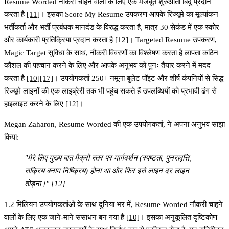
Resume Worded नौकरी चाहने वालों के लिए एक मजबूत शुरुआती बिंदु प्रदान
करता है
[11]
। इसका
Score My Resume
उपकरण आपके रिज्यूमे का मूल्यांकन
भर्तीकर्ता और भर्ती प्रबंधक मानदंड के विरुद्ध करता है, मात्र 30 सेकंड में एक स्कोर
और कार्यकारी प्रतिक्रिया प्रदान करता है
[12]
।
Targeted Resume
उपकरण,
Magic Target
सुविधा के साथ, नौकरी विवरणों का विश्लेषण करता है लापता कठिन
कौशल की पहचान करने के लिए और आपके अनुभव को पुनः तैयार करने में मदद
करता है
[10]
[17]
। उपयोगकर्ता 250+ नमूना बुलेट पॉइंट और शीर्ष कंपनियों से सिद्ध
रिज्यूमे लाइनों की एक लाइब्रेरी तक भी पहुंच सकते हैं उपलब्धियों को प्रभावी ढंग से
हाइलाइट करने के लिए
[12]
।
Megan Zaharon, Resume Worded की एक उपयोगकर्ता, ने अपना अनुभव साझा
किया:
"मेरे लिए मुख्य बात मैक्रो स्तर पर मार्गदर्शन (स्पष्टता, पुनरावृत्ति,
सक्रिय बनाम निष्क्रिय) होना था और फिर इसे लाइन दर लाइन
तोड़ना।"
[12]
1.2 मिलियन उपयोगकर्ताओं के साथ दुनिया भर में, Resume Worded नौकरी चाहने
वालों के लिए एक जाने-माने संसाधन बन गया है
[10]
। इसका अनुकूलित दृष्टिकोण