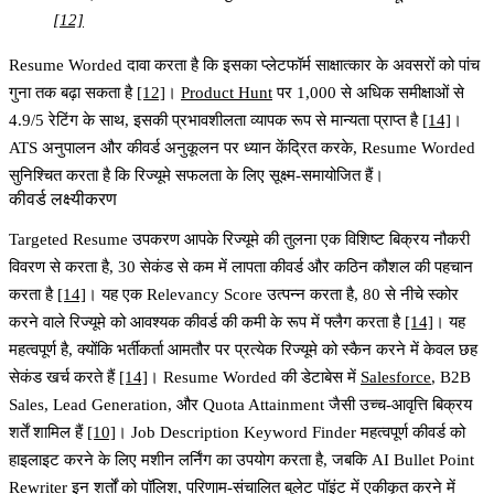
[12]
Resume Worded दावा करता है कि इसका प्लेटफॉर्म साक्षात्कार के अवसरों को पांच
गुना तक बढ़ा सकता है
[12]
।
Product Hunt
पर 1,000 से अधिक समीक्षाओं से
4.9/5 रेटिंग के साथ, इसकी प्रभावशीलता व्यापक रूप से मान्यता प्राप्त है
[14]
।
ATS अनुपालन और कीवर्ड अनुकूलन पर ध्यान केंद्रित करके, Resume Worded
सुनिश्चित करता है कि रिज्यूमे सफलता के लिए सूक्ष्म-समायोजित हैं।
कीवर्ड लक्ष्यीकरण
Targeted Resume
उपकरण आपके रिज्यूमे की तुलना एक विशिष्ट बिक्रय नौकरी
विवरण से करता है, 30 सेकंड से कम में लापता कीवर्ड और कठिन कौशल की पहचान
करता है
[14]
। यह एक
Relevancy Score
उत्पन्न करता है, 80 से नीचे स्कोर
करने वाले रिज्यूमे को आवश्यक कीवर्ड की कमी के रूप में फ्लैग करता है
[14]
। यह
महत्वपूर्ण है, क्योंकि भर्तीकर्ता आमतौर पर प्रत्येक रिज्यूमे को स्कैन करने में केवल छह
सेकंड खर्च करते हैं
[14]
। Resume Worded की डेटाबेस में
Salesforce
, B2B
Sales, Lead Generation, और Quota Attainment जैसी उच्च-आवृत्ति बिक्रय
शर्तें शामिल हैं
[10]
।
Job Description Keyword Finder
महत्वपूर्ण कीवर्ड को
हाइलाइट करने के लिए मशीन लर्निंग का उपयोग करता है, जबकि
AI Bullet Point
Rewriter
इन शर्तों को पॉलिश, परिणाम-संचालित बुलेट पॉइंट में एकीकृत करने में