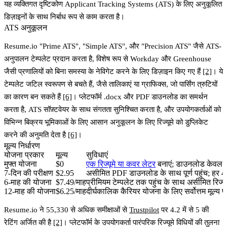
यह व्यक्तिगत दृष्टिकोण Applicant Tracking Systems (ATS) के लिए अनुकूलित
डिज़ाइनों के साथ निर्बाध रूप से काम करता है।
ATS अनुकूलन
Resume.io "Prime ATS", "Simple ATS", और "Precision ATS" जैसे ATS-
अनुपालन टेम्पलेट प्रदान करता है, विशेष रूप से Workday और Greenhouse
जैसी प्रणालियों को बिना समस्या के नेविगेट करने के लिए डिज़ाइन किए गए हैं
[2]
। ये
टेम्पलेट जटिल स्वरूपण से बचते हैं, जैसे तालिकाएं या ग्राफिक्स, जो पार्सिंग त्रुटियों
का कारण बन सकते हैं
[6]
। प्लेटफॉर्म .docx और PDF डाउनलोड का समर्थन
करता है, ATS सॉफ़्टवेयर के साथ संगतता सुनिश्चित करता है, और उपयोगकर्ताओं को
विभिन्न बिक्रय भूमिकाओं के लिए आसान अनुकूलन के लिए रिज्यूमे को डुप्लिकेट
करने की अनुमति देता है
[6]
।
मूल्य निर्धारण
योजना प्रकार
मूल्य
सुविधाएं
मुफ्त योजना
$0
एक रिज्यूमे या कवर लेटर
बनाएं; डाउनलोड केवल TX
7-दिन की परीक्षण
$2.95
असीमित PDF डाउनलोड के साथ पूर्ण पहुंच; हर 4
6-माह की योजना
$7.49/माह
प्रीमियम टेम्पलेट तक पहुंच के साथ असीमित रिज्यू
12-माह की योजना
$6.25/माह
दीर्घकालिक कैरियर योजना के लिए सर्वोत्तम मूल्य 
Resume.io ने 55,330 से अधिक समीक्षाओं से
Trustpilot
पर 4.2 में से 5 की
रेटिंग अर्जित की है
[2]
। प्लेटफॉर्म के उपयोगकर्ता पारंपरिक रिज्यूमे विधियों की तुलना