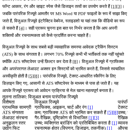
फॉन्ट आकार, रंग और व्हाइट स्पेस जैसे डिजाइन तत्वों का उपयोग करते हैं
[1]
[3]
।
जबकि पारंपरिक रिज्यूमे आमतौर पर MS Word या PDF फाइलों के रूप में साझा किए
जाते हैं, विजुअल रिज्यूमे इंटरैक्टिव वेबपेज, स्लाइडशो या यहां तक कि वीडियो का रूप
ले सकते हैं
[4]
। सही प्रारूप चुनना इस बात पर निर्भर करता है कि आप अपनी
शक्तियों और रचनात्मकता को कैसे प्रदर्शित करना चाहते हैं।
विजुअल रिज्यूमे के साथ सबसे बड़ी व्यावहारिक समस्या
आवेदक ट्रैकिंग सिस्टम
(ATS) के साथ संगतता
है।
लगभग 70% रिज्यूमे कभी भी भर्तीकर्ता तक नहीं पहुंचते
क्योंकि ATS सॉफ्टवेयर उन्हें फ़िल्टर कर देता है
[8]
। विजुअल रिज्यूमे में ग्राफिक्स
और अपरंपरागत लेआउट अक्सर इन सिस्टमों को भ्रमित करते हैं, जिससे स्वचालित
अस्वीकृति होती है
[5]
[8]
। पारंपरिक रिज्यूमे, टेक्स्ट-आधारित स्कैनिंग के लिए
डिज़ाइन किए गए, आसानी से ATS सॉफ्टवेयर के माध्यम से पास हो जाते हैं। यह
आपके रिज्यूमे प्रारूप को आवेदन प्रक्रिया से मेल खाना महत्वपूर्ण बनाता है।
तुलना तालिका: विजुअल बनाम पारंपरिक रिज्यूमे
विशेषता
विजुअल रिज्यूमे
पारंपरिक
प्राथमिक सामग्री
ग्राफिक्स, आइकन, चार्ट और रंग
[1]
टेक्स्
ATS संगतता
कम; ग्राफिक्स ATS को भ्रमित कर सकते हैं
[5]
[8]
उच्च; क
लेआउट संरचना
गैर-रैखिक, दृष्टिकोण से विभाजित
[1]
[3]
रैखिक,
अनुकूलन स्तर
उच्च; व्यक्तिगत ब्रांडिंग को प्रतिबिंबित करता है
[1]
व्यावस
उद्योग फिट
रचनात्मक क्षेत्र (विपणन, डिजाइन, तकनीक)
[1]
औपचारिक