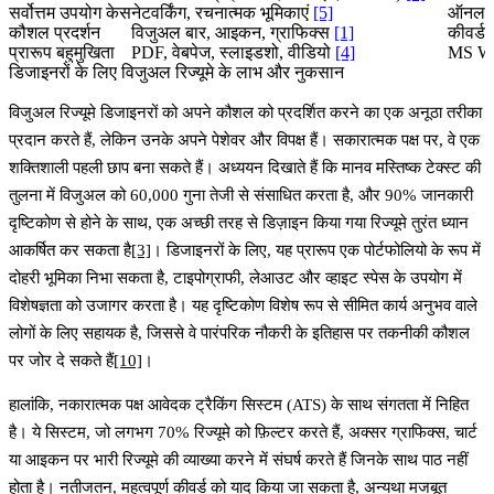
सर्वोत्तम उपयोग केस
नेटवर्किंग, रचनात्मक भूमिकाएं
[5]
ऑनलाइन
कौशल प्रदर्शन
विजुअल बार, आइकन, ग्राफिक्स
[1]
कीवर्ड 
प्रारूप बहुमुखिता
PDF, वेबपेज, स्लाइडशो, वीडियो
[4]
MS Wo
डिजाइनरों के लिए विजुअल रिज्यूमे के लाभ और नुकसान
विजुअल रिज्यूमे डिजाइनरों को अपने कौशल को प्रदर्शित करने का एक अनूठा तरीका
प्रदान करते हैं, लेकिन उनके अपने पेशेवर और विपक्ष हैं। सकारात्मक पक्ष पर, वे एक
शक्तिशाली पहली छाप बना सकते हैं। अध्ययन दिखाते हैं कि मानव मस्तिष्क टेक्स्ट की
तुलना में विजुअल को
60,000 गुना तेजी से
संसाधित करता है, और 90% जानकारी
दृष्टिकोण से होने के साथ, एक अच्छी तरह से डिज़ाइन किया गया रिज्यूमे तुरंत ध्यान
आकर्षित कर सकता है
[3]
। डिजाइनरों के लिए, यह प्रारूप एक पोर्टफोलियो के रूप में
दोहरी भूमिका निभा सकता है, टाइपोग्राफी, लेआउट और व्हाइट स्पेस के उपयोग में
विशेषज्ञता को उजागर करता है। यह दृष्टिकोण विशेष रूप से सीमित कार्य अनुभव वाले
लोगों के लिए सहायक है, जिससे वे पारंपरिक नौकरी के इतिहास पर तकनीकी कौशल
पर जोर दे सकते हैं
[10]
।
हालांकि, नकारात्मक पक्ष आवेदक ट्रैकिंग सिस्टम (ATS) के साथ संगतता में निहित
है। ये सिस्टम, जो लगभग
70% रिज्यूमे को फ़िल्टर करते हैं
, अक्सर ग्राफिक्स, चार्ट
या आइकन पर भारी रिज्यूमे की व्याख्या करने में संघर्ष करते हैं जिनके साथ पाठ नहीं
होता है। नतीजतन, महत्वपूर्ण कीवर्ड को याद किया जा सकता है, अन्यथा मजबूत