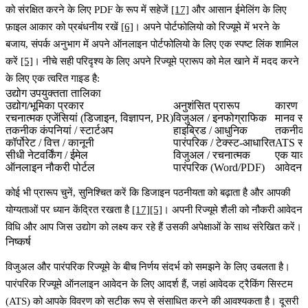
को संरक्षित करने के लिए PDF के रूप में सहेजें
[17]
और आसान ईमेलिंग के लिए
फ़ाइल आकार को प्रबंधनीय रखें
[6]
। अपने पोर्टफोलियो को रिज्यूमे में भरने के
बजाय, संपर्क अनुभाग में अपने ऑनलाइन पोर्टफोलियो के लिए एक स्पष्ट लिंक शामिल
करें
[5]
। नीचे सही परिदृश्य के लिए अपने रिज्यूमे प्रारूप को मेल खाने में मदद करने
के लिए एक त्वरित गाइड है:
उद्योग उपयुक्तता तालिका
उद्योग/भूमिका प्रकार
अनुशंसित प्रारूप
कारण
रचनात्मक एजेंसियां
(डिजाइन, विज्ञापन, PR)
विजुअल / इनफोग्राफिक
मानव सम
तकनीक कंपनियां / स्टार्टअप
हाइब्रिड / आधुनिक
तकनीकी 
कॉर्पोरेट / वित्त / कानूनी
पारंपरिक / टेक्स्ट-आधारित
ATS संग
सीधी नेटवर्किंग / ईमेल
विजुअल / रचनात्मक
एक यादग
ऑनलाइन नौकरी पोर्टल
पारंपरिक (Word/PDF)
आवेदन प
कोई भी प्रारूप चुनें, सुनिश्चित करें कि डिजाइन पठनीयता को बढ़ाता है और आपकी
योग्यताओं पर ध्यान केंद्रित रखता है
[17]
[5]
। अपनी रिज्यूमे शैली को नौकरी आवेदन
विधि और आप जिस उद्योग को लक्ष्य कर रहे हैं उसकी अपेक्षाओं के साथ संरेखित करें।
निष्कर्ष
विजुअल और पारंपरिक रिज्यूमे के बीच निर्णय संदर्भ को समझने के लिए उबलता है।
पारंपरिक रिज्यूमे ऑनलाइन आवेदन के लिए आदर्श हैं
, जहां आवेदक ट्रैकिंग सिस्टम
(ATS) को आपके विवरण को सटीक रूप से संसाधित करने की आवश्यकता है। दूसरी