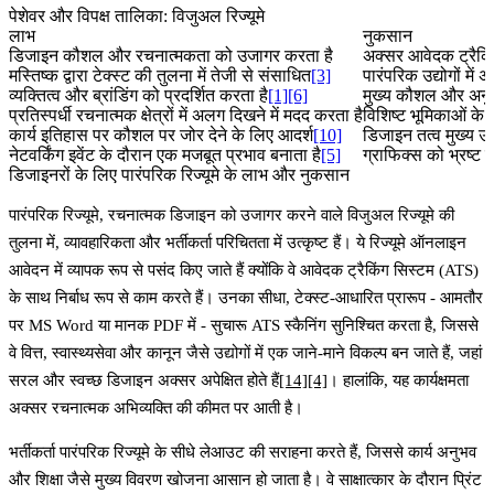
पेशेवर और विपक्ष तालिका: विजुअल रिज्यूमे
लाभ
नुकसान
डिजाइन कौशल और रचनात्मकता को उजागर करता है
अक्सर आवेदक ट्रैकि
मस्तिष्क द्वारा टेक्स्ट की तुलना में तेजी से संसाधित
[3]
पारंपरिक उद्योगों मे
व्यक्तित्व और ब्रांडिंग को प्रदर्शित करता है
[1]
[6]
मुख्य कौशल और अनु
प्रतिस्पर्धी रचनात्मक क्षेत्रों में अलग दिखने में मदद करता है
विशिष्ट भूमिकाओं क
कार्य इतिहास पर कौशल पर जोर देने के लिए आदर्श
[10]
डिजाइन तत्व मुख्य उपल
नेटवर्किंग इवेंट के दौरान एक मजबूत प्रभाव बनाता है
[5]
ग्राफिक्स को भ्रष्ट
डिजाइनरों के लिए पारंपरिक रिज्यूमे के लाभ और नुकसान
पारंपरिक रिज्यूमे, रचनात्मक डिजाइन को उजागर करने वाले विजुअल रिज्यूमे की
तुलना में, व्यावहारिकता और भर्तीकर्ता परिचितता में उत्कृष्ट हैं। ये रिज्यूमे ऑनलाइन
आवेदन में व्यापक रूप से पसंद किए जाते हैं क्योंकि वे आवेदक ट्रैकिंग सिस्टम (ATS)
के साथ निर्बाध रूप से काम करते हैं। उनका सीधा, टेक्स्ट-आधारित प्रारूप - आमतौर
पर MS Word या मानक PDF में - सुचारू ATS स्कैनिंग सुनिश्चित करता है, जिससे
वे वित्त, स्वास्थ्यसेवा और कानून जैसे उद्योगों में एक जाने-माने विकल्प बन जाते हैं, जहां
सरल और स्वच्छ डिजाइन अक्सर अपेक्षित होते हैं
[14]
[4]
। हालांकि, यह कार्यक्षमता
अक्सर रचनात्मक अभिव्यक्ति की कीमत पर आती है।
भर्तीकर्ता पारंपरिक रिज्यूमे के सीधे लेआउट की सराहना करते हैं, जिससे कार्य अनुभव
और शिक्षा जैसे मुख्य विवरण खोजना आसान हो जाता है। वे साक्षात्कार के दौरान प्रिंट