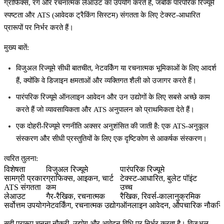
ग्राफिक्स, रंग और रचनात्मक लेआउट का उपयोग करते हैं, जबकि पारंपरिक रिज्यूमे
स्पष्टता और ATS (आवेदक ट्रैकिंग सिस्टम) संगतता के लिए टेक्स्ट-आधारित
प्रारूपों पर निर्भर करते हैं।
मुख्य बातें:
विजुअल रिज्यूमे सीधी बातचीत, नेटवर्किंग या रचनात्मक भूमिकाओं के लिए आदर्श
हैं, क्योंकि वे डिजाइन क्षमताओं और व्यक्तिगत शैली को उजागर करते हैं।
पारंपरिक रिज्यूमे ऑनलाइन आवेदन और उन उद्योगों के लिए सबसे अच्छे काम
करते हैं जो व्यावसायिकता और ATS अनुपालन को प्राथमिकता देते हैं।
एक दोहरी-रिज्यूमे रणनीति अक्सर अनुशंसित की जाती है: एक ATS-अनुकूल
संस्करण और सीधी प्रस्तुतियों के लिए एक दृष्टिकोण से आकर्षक संस्करण।
त्वरित तुलना:
विशेषता
विजुअल रिज्यूमे
पारंपरिक रिज्यूमे
सामग्री प्रकार
ग्राफिक्स, आइकन, चार्ट
टेक्स्ट-आधारित, बुलेट पॉइंट
ATS संगतता
कम
उच्च
लेआउट
गैर-रैखिक, रचनात्मक
रैखिक, रिवर्स-कालानुक्रमिक
सर्वोत्तम उपयोग
नेटवर्किंग, रचनात्मक उद्योग
ऑनलाइन आवेदन, औपचारिक नौकरिय
सही प्रारूप चुनना नौकरी, उद्योग और आवेदन विधि पर निर्भर करता है। विजुअल