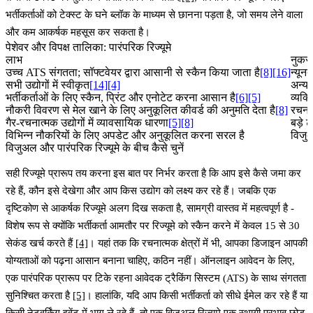
भर्तीकर्ताओं को टेक्स्ट के घने ब्लॉक के माध्यम से छानना पड़ता है, जो समय लेने वाला
और कम आकर्षक महसूस कर सकता है।
पेशेवर और विपक्ष तालिका: पारंपरिक रिज्यूमे
लाभ
नुकस
उच्च ATS संगतता; सॉफ्टवेयर द्वारा आसानी से स्कैन किया जाता है
[8]
[16]
न्यून
सभी उद्योगों में स्वीकृत
[14]
[4]
अन्य
भर्तीकर्ताओं के लिए स्कैन, प्रिंट और एनोटेट करना आसान है
[6]
[5]
व्यक्त
नौकरी विवरण से मेल खाने के लिए अनुकूलित कीवर्ड की अनुमति देता है
[8]
रचनात
गैर-रचनात्मक उद्योगों में व्यावसायिक धारणा
[5]
[8]
बड़े 
विभिन्न नौकरियों के लिए अपडेट और अनुकूलित करना सरल है
विजुअ
विजुअल और पारंपरिक रिज्यूमे के बीच कैसे चुनें
सही रिज्यूमे प्रारूप तय करना इस बात पर निर्भर करता है कि आप इसे कैसे जमा कर
रहे हैं, कौन इसे देखेगा और आप किस उद्योग को लक्ष्य कर रहे हैं। जबकि एक
दृष्टिकोण से आकर्षक रिज्यूमे अलग दिख सकता है, सामग्री वास्तव में महत्वपूर्ण है -
विशेष रूप से क्योंकि भर्तीकर्ता आमतौर पर रिज्यूमे को स्कैन करने में केवल 15 से 30
सेकंड खर्च करते हैं
[4]
। यहां तक कि रचनात्मक क्षेत्रों में भी, आपका डिजाइन आपकी
योग्यताओं को पढ़ना आसान बनाना चाहिए, कठिन नहीं। ऑनलाइन आवेदन के लिए,
एक पारंपरिक प्रारूप पर टिके रहना आवेदक ट्रैकिंग सिस्टम (ATS) के साथ संगतता
सुनिश्चित करता है
[5]
। हालांकि, यदि आप किसी भर्तीकर्ता को सीधे ईमेल कर रहे हैं या
किसी नेटवर्किंग इवेंट में भाग ले रहे हैं, तो एक विजुअल रिज्यूमे एक स्थायी प्रभाव छोड़