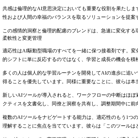
共感は
倫理的なAI意思決定
においても重要な役割を果たしま
性および人間の幸福のバランスを取るソリューションを提案
この感情的洞察と倫理的配慮のブレンドは、急速に変化する
柔軟性と変更管理
適応性はAI駆動型職場のすべてを一緒に保つ接着剤です。
的シフトに単に反応するのではなく、学習と成長の機会を積
多くの人は
個人的な学習ルーチン
を開発してAIの進歩に追
得ることを優先しています。同様に重要なことに、彼らは本
新しいAIツールが導入されると、
ワークフローの中断
はほぼ
クティスを文書化し、同僚と洞察を共有し、調整期間中に前
複数のAIツールをナビゲートする
能力は、適応性のもう1つ
理解することに焦点を当てています。彼らは「このツールは