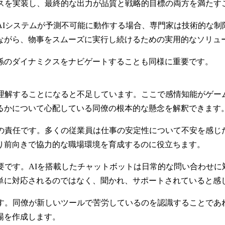
セスを実装し、最終的な出力が品質と戦略的目標の両方を満たす
AIシステムが予測不可能に動作する場合、専門家は技術的な制
ながら、物事をスムーズに実行し続けるための実用的なソリュ
係のダイナミクスをナビゲートすることも同様に重要です。
理解することになると不足しています。ここで感情知能がゲー
るかについて心配している同僚の根本的な懸念を解釈できます
の責任です。多くの従業員は仕事の安定性について不安を感じ
り前向きで協力的な職場環境を育成するのに役立ちます。
要です。AIを搭載したチャットボットは日常的な問い合わせ
単に対応されるのではなく、聞かれ、サポートされていると感
す。同僚が新しいツールで苦労しているのを認識することであ
場を作成します。