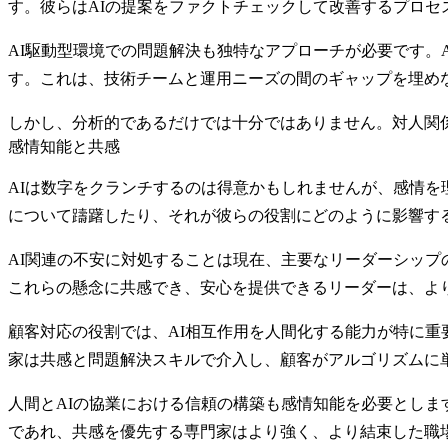
す。彼らはAIの提案をファクトチェックして改善するプロ
AI駆動型環境での問題解決
も独特なアプローチが必要です。
す。これは、技術チームと運用ニーズの間のギャップを埋め
しかし、分析的であるだけでは十分ではありません。対人関
感情知能と共感
AIは数字をクランチするのは得意かもしれませんが、感情を
について躊躇したり、それが彼らの役割にどのように影響す
AI関連の不安に対処すること
は現在、主要なリーダーシップ
これらの懸念に共感でき、安心を提供できるリーダーは、よ
顧客対応の役割では、
AI相互作用を人間化する
能力が特に重
家は共感と問題解決スキルで介入し、顧客がアルゴリズムに
人間とAIの協業における信頼の構築も感情知能を必要としま
であれ、共感を優先する専門家はより強く、より結束した職