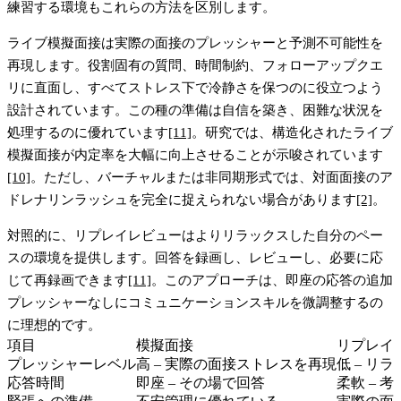
練習する環境もこれらの方法を区別します。
ライブ模擬面接
は実際の面接のプレッシャーと予測不可能性を
再現します。役割固有の質問、時間制約、フォローアップクエ
リに直面し、すべてストレス下で冷静さを保つのに役立つよう
設計されています。この種の準備は自信を築き、困難な状況を
処理するのに優れています
[11]
。研究では、構造化されたライブ
模擬面接が内定率を大幅に向上させることが示唆されています
[10]
。ただし、バーチャルまたは非同期形式では、対面面接のア
ドレナリンラッシュを完全に捉えられない場合があります
[2]
。
対照的に、
リプレイレビュー
はよりリラックスした自分のペー
スの環境を提供します。回答を録画し、レビューし、必要に応
じて再録画できます
[11]
。このアプローチは、即座の応答の追加
プレッシャーなしにコミュニケーションスキルを微調整するの
に理想的です。
項目
模擬面接
リプレイ
プレッシャーレベル
高 – 実際の面接ストレスを再現
低 – リ
応答時間
即座 – その場で回答
柔軟 – 