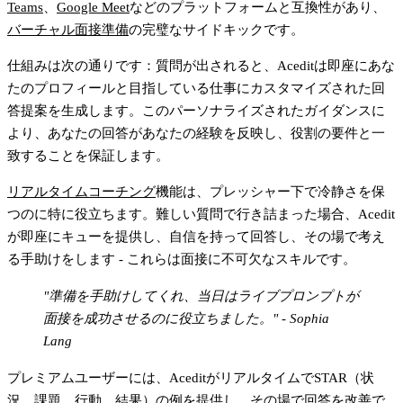
Teams
、
Google Meet
などのプラットフォームと互換性があり、
バーチャル面接準備
の完璧なサイドキックです。
仕組みは次の通りです：質問が出されると、Aceditは即座にあな
たのプロフィールと目指している仕事にカスタマイズされた回
答提案を生成します。このパーソナライズされたガイダンスに
より、あなたの回答があなたの経験を反映し、役割の要件と一
致することを保証します。
リアルタイムコーチング
機能は、プレッシャー下で冷静さを保
つのに特に役立ちます。難しい質問で行き詰まった場合、Acedit
が即座にキューを提供し、自信を持って回答し、その場で考え
る手助けをします - これらは面接に不可欠なスキルです。
"準備を手助けしてくれ、当日はライブプロンプトが
面接を成功させるのに役立ちました。" - Sophia
Lang
プレミアムユーザーには、AceditがリアルタイムでSTAR（状
況、課題、行動、結果）の例を提供し、その場で回答を改善で