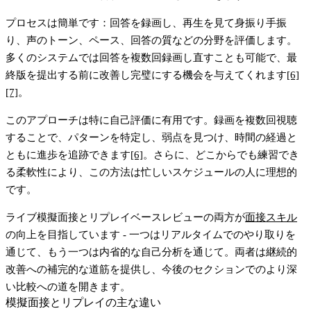
プロセスは簡単です：回答を録画し、再生を見て身振り手振
り、声のトーン、ペース、回答の質などの分野を評価します。
多くのシステムでは回答を複数回録画し直すことも可能で、最
終版を提出する前に改善し完璧にする機会を与えてくれます
[6]
[7]
。
このアプローチは特に自己評価に有用です。録画を複数回視聴
することで、パターンを特定し、弱点を見つけ、時間の経過と
ともに進歩を追跡できます
[6]
。さらに、どこからでも練習でき
る柔軟性により、この方法は忙しいスケジュールの人に理想的
です。
ライブ模擬面接とリプレイベースレビューの両方が
面接スキル
の向上を目指しています - 一つはリアルタイムでのやり取りを
通じて、もう一つは内省的な自己分析を通じて。両者は継続的
改善への補完的な道筋を提供し、今後のセクションでのより深
い比較への道を開きます。
模擬面接とリプレイの主な違い