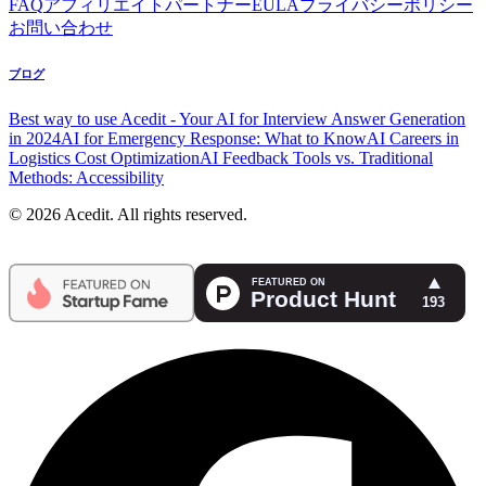
FAQ
アフィリエイトパートナー
EULA
プライバシーポリシー
お問い合わせ
ブログ
Best way to use Acedit - Your AI for Interview Answer Generation
in 2024
AI for Emergency Response: What to Know
AI Careers in
Logistics Cost Optimization
AI Feedback Tools vs. Traditional
Methods: Accessibility
© 2026 Acedit. All rights reserved.