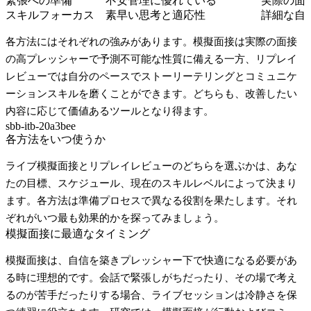
緊張への準備
不安管理に優れている
実際の面
スキルフォーカス
素早い思考と適応性
詳細な自
各方法にはそれぞれの強みがあります。模擬面接は実際の面接
の高プレッシャーで予測不可能な性質に備える一方、リプレイ
レビューでは自分のペースでストーリーテリングとコミュニケ
ーションスキルを磨くことができます。どちらも、改善したい
内容に応じて価値あるツールとなり得ます。
sbb-itb-20a3bee
各方法をいつ使うか
ライブ模擬面接とリプレイレビューのどちらを選ぶかは、あな
たの目標、スケジュール、現在のスキルレベルによって決まり
ます。各方法は準備プロセスで異なる役割を果たします。それ
ぞれがいつ最も効果的かを探ってみましょう。
模擬面接に最適なタイミング
模擬面接は、自信を築きプレッシャー下で快適になる必要があ
る時に理想的です。会話で緊張しがちだったり、その場で考え
るのが苦手だったりする場合、ライブセッションは冷静さを保