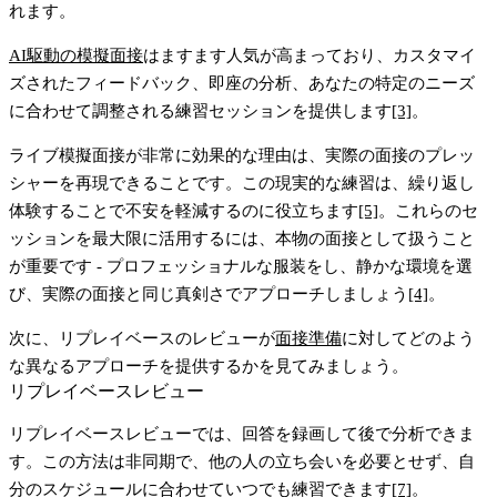
れます。
AI駆動の模擬面接
はますます人気が高まっており、カスタマイ
ズされたフィードバック、即座の分析、あなたの特定のニーズ
に合わせて調整される練習セッションを提供します
[3]
。
ライブ模擬面接が非常に効果的な理由は、実際の面接のプレッ
シャーを再現できることです。この現実的な練習は、繰り返し
体験することで不安を軽減するのに役立ちます
[5]
。これらのセ
ッションを最大限に活用するには、本物の面接として扱うこと
が重要です - プロフェッショナルな服装をし、静かな環境を選
び、実際の面接と同じ真剣さでアプローチしましょう
[4]
。
次に、リプレイベースのレビューが
面接準備
に対してどのよう
な異なるアプローチを提供するかを見てみましょう。
リプレイベースレビュー
リプレイベースレビューでは、回答を録画して後で分析できま
す。この方法は非同期で、他の人の立ち会いを必要とせず、自
分のスケジュールに合わせていつでも練習できます
[7]
。