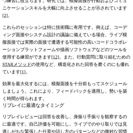
つ練習に役立ちます。研究では、模擬面接が行動およびコミュ
ニケーションスキルを大幅に向上させることが示されています
[2]
。
これらのセッションは特に技術職に有用です。例えば、コーデ
ィング面接やシステム設計の議論に備えている場合、ライブ模
擬面接では実際の面接で遭遇する可能性の高いコードコラボレ
ーションプラットフォームや描画ソフトウェアなどのツールを
使用する練習ができます
[12]
。また、行動質問に取り組むための
STARメソッド
の使用など、構造化された回答を磨くのにも優れ
ています
[1]
。
効果を最大化するには、模擬面接を十分前もってスケジュール
しましょう。これにより、フィードバックを適用し、勢いを築
く時間が得られます。
リプレイに最適なタイミング
リプレイレビューは回答を改善し、身振り手振りを観察するの
に最適です。自己評価を可能にし、ライブでのやり取りでは見
逃しがちな緊張した仕草や話し方のパターンなどの微妙な習慣