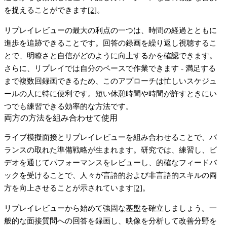
を捉えることができます
[2]
。
リプレイレビューの最大の利点の一つは、時間の経過とともに
進歩を追跡できることです。回答の録画を繰り返し視聴するこ
とで、明瞭さと自信がどのように向上するかを確認できます。
さらに、リプレイでは自分のペースで作業できます - 満足する
まで複数回録画できるため、このアプローチは忙しいスケジュ
ールの人に特に便利です。短い休憩時間や時間が許すときにい
つでも練習できる効率的な方法です。
両方の方法を組み合わせて使用
ライブ模擬面接とリプレイレビューを組み合わせることで、バ
ランスの取れた準備戦略が生まれます。研究では、練習し、ビ
デオを通じてパフォーマンスをレビューし、的確なフィードバ
ックを受けることで、人々が言語的および非言語的スキルの両
方を向上させることが示されています
[2]
。
リプレイレビューから始めて強固な基盤を確立しましょう。一
般的な面接質問への回答を録画し、映像を分析して改善分野を