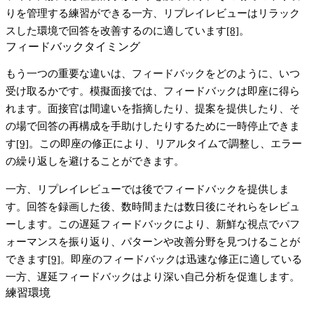
りを管理する練習ができる一方、リプレイレビューはリラック
スした環境で回答を改善するのに適しています
[8]
。
フィードバックタイミング
もう一つの重要な違いは、フィードバックをどのように、いつ
受け取るかです。
模擬面接
では、フィードバックは即座に得ら
れます。面接官は間違いを指摘したり、提案を提供したり、そ
の場で回答の再構成を手助けしたりするために一時停止できま
す
[9]
。この即座の修正により、リアルタイムで調整し、エラー
の繰り返しを避けることができます。
一方、
リプレイレビュー
では後でフィードバックを提供しま
す。回答を録画した後、数時間または数日後にそれらをレビュ
ーします。この遅延フィードバックにより、新鮮な視点でパフ
ォーマンスを振り返り、パターンや改善分野を見つけることが
できます
[9]
。即座のフィードバックは迅速な修正に適している
一方、遅延フィードバックはより深い自己分析を促進します。
練習環境