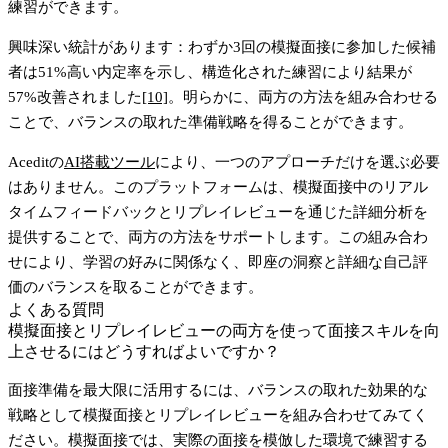
練習ができます。
興味深い統計があります：わずか3回の模擬面接に参加した候補
者は51%高い内定率を示し、構造化された練習により結果が
57%改善されました
[10]
。明らかに、両方の方法を組み合わせる
ことで、バランスの取れた準備戦略を得ることができます。
Aceditの
AI搭載ツール
により、一つのアプローチだけを選ぶ必要
はありません。このプラットフォームは、模擬面接中のリアル
タイムフィードバックとリプレイレビューを通じた詳細分析を
提供することで、両方の方法をサポートします。この組み合わ
せにより、学習の好みに関係なく、即座の洞察と詳細な自己評
価のバランスを取ることができます。
よくある質問
模擬面接とリプレイレビューの両方を使って面接スキルを向
上させるにはどうすればよいですか？
面接準備を最大限に活用するには、バランスの取れた効果的な
戦略として
模擬面接
と
リプレイレビュー
を組み合わせてみてく
ださい。模擬面接では、実際の面接を模倣した環境で練習する