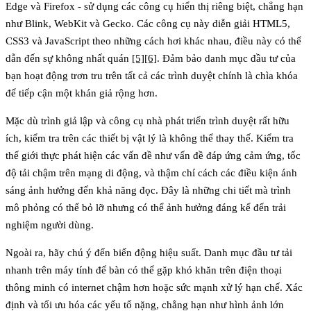
Edge và Firefox - sử dụng các công cụ hiển thị riêng biệt, chẳng hạn
như Blink, WebKit và Gecko. Các công cụ này diễn giải HTML5,
CSS3 và JavaScript theo những cách hơi khác nhau, điều này có thể
dẫn đến sự không nhất quán
[5]
[6]
. Đảm bảo danh mục đầu tư của
bạn hoạt động trơn tru trên tất cả các trình duyệt chính là chìa khóa
để tiếp cận một khán giả rộng hơn.
Mặc dù trình giả lập và công cụ nhà phát triển trình duyệt rất hữu
ích,
kiểm tra trên các thiết bị vật lý
là không thể thay thế. Kiểm tra
thế giới thực phát hiện các vấn đề như vấn đề đáp ứng cảm ứng, tốc
độ tải chậm trên mạng di động, và thậm chí cách các điều kiện ánh
sáng ảnh hưởng đến khả năng đọc. Đây là những chi tiết mà trình
mô phỏng có thể bỏ lỡ nhưng có thể ảnh hưởng đáng kể đến trải
nghiệm người dùng.
Ngoài ra, hãy chú ý đến
biến động hiệu suất
. Danh mục đầu tư tải
nhanh trên máy tính để bàn có thể gặp khó khăn trên điện thoại
thông minh có internet chậm hơn hoặc sức mạnh xử lý hạn chế. Xác
định và tối ưu hóa các yếu tố nặng, chẳng hạn như hình ảnh lớn