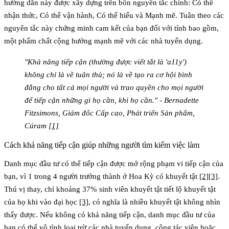
hướng dẫn này được xây dựng trên bốn nguyên tắc chính:
Có thể
nhận thức
,
Có thể vận hành
,
Có thể hiểu
và
Mạnh mẽ
. Tuân theo các
nguyên tắc này chứng minh cam kết của bạn đối với tính bao gồm,
một phẩm chất cộng hưởng mạnh mẽ với các nhà tuyển dụng.
"Khả năng tiếp cận (thường được viết tắt là 'a11y')
không chỉ là về tuân thủ; nó là về tạo ra cơ hội bình
đẳng cho tất cả mọi người và trao quyền cho mọi người
để tiếp cận những gì họ cần, khi họ cần." - Bernadette
Fitzsimons, Giám đốc Cấp cao, Phát triển Sản phẩm,
Cúram
[1]
Cách khả năng tiếp cận giúp những người tìm kiếm việc làm
Danh mục đầu tư có thể tiếp cận được mở rộng phạm vi tiếp cận của
bạn, vì 1 trong 4 người trưởng thành ở Hoa Kỳ có khuyết tật
[2]
[3]
.
Thú vị thay, chỉ khoảng 37% sinh viên khuyết tật tiết lộ khuyết tật
của họ khi vào đại học
[3]
, có nghĩa là nhiều khuyết tật không nhìn
thấy được. Nếu không có khả năng tiếp cận, danh mục đầu tư của
bạn có thể vô tình loại trừ các nhà tuyển dụng, cộng tác viên hoặc