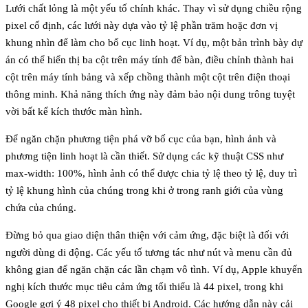
Lưới chất lỏng
là một yếu tố chính khác. Thay vì sử dụng chiều rộng
pixel cố định, các lưới này dựa vào tỷ lệ phần trăm hoặc đơn vị
khung nhìn để làm cho bố cục linh hoạt. Ví dụ, một bản trình bày dự
án có thể hiển thị ba cột trên máy tính để bàn, điều chỉnh thành hai
cột trên máy tính bảng và xếp chồng thành một cột trên điện thoại
thông minh. Khả năng thích ứng này đảm bảo nội dung trông tuyệt
vời bất kể kích thước màn hình.
Để ngăn chặn phương tiện phá vỡ bố cục của bạn,
hình ảnh và
phương tiện linh hoạt
là cần thiết. Sử dụng các kỹ thuật CSS như
max-width: 100%
, hình ảnh có thể được chia tỷ lệ theo tỷ lệ, duy trì
tỷ lệ khung hình của chúng trong khi ở trong ranh giới của vùng
chứa của chúng.
Đừng bỏ qua
giao diện thân thiện với cảm ứng
, đặc biệt là đối với
người dùng di động. Các yếu tố tương tác như nút và menu cần đủ
không gian để ngăn chặn các lần chạm vô tình. Ví dụ, Apple khuyến
nghị kích thước mục tiêu cảm ứng tối thiểu là 44 pixel, trong khi
Google gợi ý 48 pixel cho thiết bị Android. Các hướng dẫn này cải