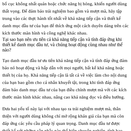
bố cục không nhất quán hoặc chức năng bị hỏng, khiến người dùng
thất vọng. Để đảm bảo trải nghiệm bao gồm và mượt mà, hãy tập
trung vào các thực hành tốt nhất về khả năng tiếp cận và thiết kế
danh mục đầu tư của bạn để thích ứng một cách duyên dáng trên các
kích thước màn hình và công nghệ khác nhau.
Tại sao bạn nên ưu tiên cả khả năng tiếp cận và tính đáp ứng khi
thiết kế danh mục đầu tư, và chúng hoạt động cùng nhau như thế
nào?
Tạo danh mục đầu tư ưu tiên
khả năng tiếp cận
và
tính đáp ứng
đảm
bảo nó hoạt động và hấp dẫn với mọi người, bất kể khả năng hoặc
thiết bị của họ. Khả năng tiếp cận là tất cả về việc làm cho nội dung
của bạn bao gồm cho cá nhân khuyết tật, trong khi tính đáp ứng
đảm bảo danh mục đầu tư của bạn điều chỉnh mượt mà với các kích
thước màn hình khác nhau, nâng cao khả năng đọc và điều hướng.
Đưa hai yếu tố này lại với nhau tạo ra trải nghiệm mượt mà, thân
thiện với người dùng không chỉ mở rộng khán giả của bạn mà còn
đáp ứng các yêu cầu pháp lý quan trọng. Danh mục đầu tư được
thiết kế với những cân nhắc này thể hiện chuyên nghiệp, tính bao