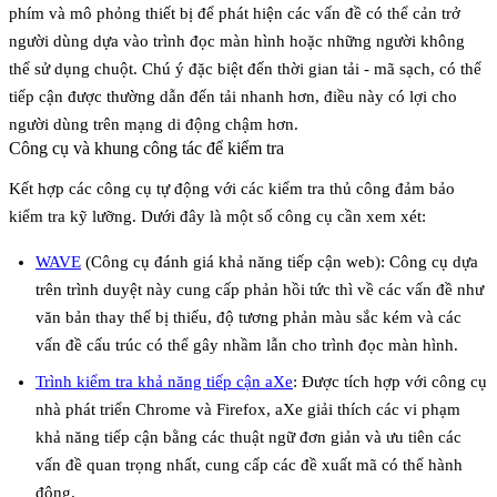
phím và mô phỏng thiết bị để phát hiện các vấn đề có thể cản trở
người dùng dựa vào trình đọc màn hình hoặc những người không
thể sử dụng chuột. Chú ý đặc biệt đến
thời gian tải
- mã sạch, có thể
tiếp cận được thường dẫn đến tải nhanh hơn, điều này có lợi cho
người dùng trên mạng di động chậm hơn.
Công cụ và khung công tác để kiểm tra
Kết hợp các công cụ tự động với các kiểm tra thủ công đảm bảo
kiểm tra kỹ lưỡng. Dưới đây là một số công cụ cần xem xét:
WAVE
(Công cụ đánh giá khả năng tiếp cận web)
: Công cụ dựa
trên trình duyệt này cung cấp phản hồi tức thì về các vấn đề như
văn bản thay thế bị thiếu, độ tương phản màu sắc kém và các
vấn đề cấu trúc có thể gây nhầm lẫn cho trình đọc màn hình.
Trình kiểm tra khả năng tiếp cận aXe
: Được tích hợp với công cụ
nhà phát triển Chrome và Firefox, aXe giải thích các vi phạm
khả năng tiếp cận bằng các thuật ngữ đơn giản và ưu tiên các
vấn đề quan trọng nhất, cung cấp các đề xuất mã có thể hành
động.