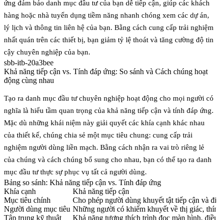
ứng đảm bảo danh mục đầu tư của bạn dễ tiếp cận, giúp các khách
hàng hoặc nhà tuyển dụng tiềm năng nhanh chóng xem các dự án,
lý lịch và thông tin liên hệ của bạn. Bằng cách cung cấp trải nghiệm
nhất quán trên các thiết bị, bạn giảm tỷ lệ thoát và tăng cường độ tin
cậy chuyên nghiệp của bạn.
sbb-itb-20a3bee
Khả năng tiếp cận vs. Tính đáp ứng: So sánh và Cách chúng hoạt
động cùng nhau
Tạo ra danh mục đầu tư chuyên nghiệp hoạt động cho mọi người có
nghĩa là hiểu tầm quan trọng của
khả năng tiếp cận
và
tính đáp ứng
.
Mặc dù những khái niệm này giải quyết các khía cạnh khác nhau
của thiết kế, chúng chia sẻ một mục tiêu chung: cung cấp trải
nghiệm người dùng liền mạch. Bằng cách nhận ra vai trò riêng lẻ
của chúng và cách chúng bổ sung cho nhau, bạn có thể tạo ra danh
mục đầu tư thực sự phục vụ tất cả người dùng.
Bảng so sánh: Khả năng tiếp cận vs. Tính đáp ứng
Khía cạnh
Khả năng tiếp cận
Mục tiêu chính
Cho phép người dùng khuyết tật tiếp cận và đi
Người dùng mục tiêu
Những người có khiếm khuyết về thị giác, thín
Tập trung kỹ thuật
Khả năng tương thích trình đọc màn hình, đi