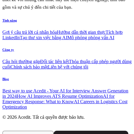
gồm và sự chú ý đến chi tiết của bạn.
Tính năng
Gợi ý câu trả lời cá nhân hóa
Hướng dẫn thời gian thực
Tích hợp
LinkedIn
Tạo thư xin việc bằng AI
Mô phỏng phỏng vấn AI
Công ty
Câu hỏi thường gặp
Đối tác liên kết
Thỏa thuận cấp phép người dùng
cuối
Chính sách bảo mật
Liên hệ với chúng tôi
Blog
Best way to use Acedit - Your AI for Interview Answer Generation
in 2024
How AI Improves ATS Resume Optimization
AI for
Emergency Response: What to Know
AI Careers in Logistics Cost
Optimization
© 2026 Acedit. Tất cả quyền được bảo lưu.