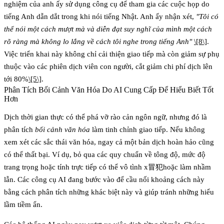
nghiệm của anh ấy sử dụng công cụ để tham gia các cuộc họp do
tiếng Anh dẫn dắt trong khi nói tiếng Nhật. Anh ấy nhận xét,
"Tôi có
thể nói một cách mượt mà và diễn đạt suy nghĩ của mình một cách
rõ ràng mà không lo lắng về cách tôi nghe trong tiếng Anh"
\[8\]
.
Việc triển khai này không chỉ cải thiện giao tiếp mà còn giảm sự phụ
thuộc vào các phiên dịch viên con người, cắt giảm chi phí dịch lên
tới 80%
\[5\]
.
Phân Tích Bối Cảnh Văn Hóa Do AI Cung Cấp Để Hiểu Biết Tốt
Hơn
Dịch thời gian thực có thể phá vỡ rào cản ngôn ngữ, nhưng đó là
phân tích
bối cảnh văn hóa
làm tinh chỉnh giao tiếp. Nếu không
xem xét các sắc thái văn hóa, ngay cả một bản dịch hoàn hảo cũng
có thể thất bại. Ví dụ, bỏ qua các quy chuẩn về tông độ, mức độ
trang trọng hoặc tính trực tiếp có thể vô tình x冒犯hoặc làm nhầm
lẫn. Các công cụ AI đang bước vào để cầu nối khoảng cách này
bằng cách phân tích những khác biệt này và giúp tránh những hiểu
lầm tiềm ẩn.