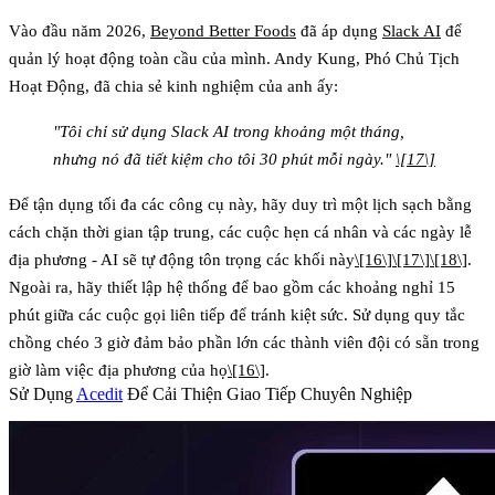
Vào đầu năm 2026,
Beyond Better Foods
đã áp dụng
Slack AI
để
quản lý hoạt động toàn cầu của mình. Andy Kung, Phó Chủ Tịch
Hoạt Động, đã chia sẻ kinh nghiệm của anh ấy:
"Tôi chỉ sử dụng Slack AI trong khoảng một tháng,
nhưng nó đã tiết kiệm cho tôi 30 phút mỗi ngày."
\[17\]
Để tận dụng tối đa các công cụ này, hãy duy trì một lịch sạch bằng
cách chặn thời gian tập trung, các cuộc hẹn cá nhân và các ngày lễ
địa phương - AI sẽ tự động tôn trọng các khối này
\[16\]
\[17\]
\[18\]
.
Ngoài ra, hãy thiết lập hệ thống để bao gồm các khoảng nghỉ 15
phút giữa các cuộc gọi liên tiếp để tránh kiệt sức. Sử dụng quy tắc
chồng chéo 3 giờ đảm bảo phần lớn các thành viên đội có sẵn trong
giờ làm việc địa phương của họ
\[16\]
.
Sử Dụng
Acedit
Để Cải Thiện Giao Tiếp Chuyên Nghiệp