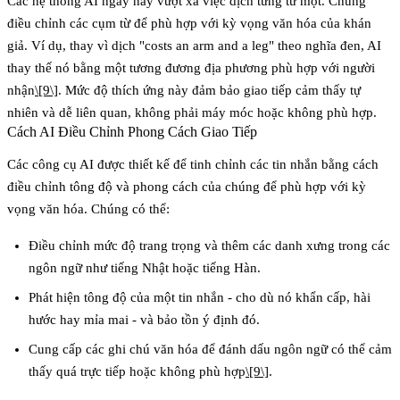
Các hệ thống AI ngày nay vượt xa việc dịch từng từ một. Chúng
điều chỉnh các cụm từ để phù hợp với kỳ vọng văn hóa của khán
giả. Ví dụ, thay vì dịch "costs an arm and a leg" theo nghĩa đen, AI
thay thế nó bằng một tương đương địa phương phù hợp với người
nhận
\[9\]
. Mức độ thích ứng này đảm bảo giao tiếp cảm thấy tự
nhiên và dễ liên quan, không phải máy móc hoặc không phù hợp.
Cách AI Điều Chỉnh Phong Cách Giao Tiếp
Các công cụ AI được thiết kế để tinh chỉnh các tin nhắn bằng cách
điều chỉnh tông độ và phong cách của chúng để phù hợp với kỳ
vọng văn hóa. Chúng có thể:
Điều chỉnh mức độ trang trọng và thêm các danh xưng trong các
ngôn ngữ như tiếng Nhật hoặc tiếng Hàn.
Phát hiện tông độ của một tin nhắn - cho dù nó khẩn cấp, hài
hước hay mỉa mai - và bảo tồn ý định đó.
Cung cấp các ghi chú văn hóa để đánh dấu ngôn ngữ có thể cảm
thấy quá trực tiếp hoặc không phù hợp
\[9\]
.