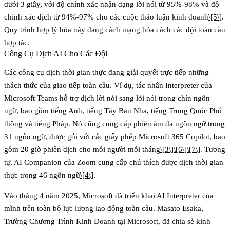
dưới 3 giây, với độ chính xác nhận dạng lời nói từ 95%-98% và độ
chính xác dịch từ 94%-97% cho các cuộc thảo luận kinh doanh
\[5\]
.
Quy trình hợp lý hóa này đang cách mạng hóa cách các đội toàn cầu
hợp tác.
Công Cụ Dịch AI Cho Các Đội
Các công cụ dịch thời gian thực đang giải quyết trực tiếp những
thách thức của giao tiếp toàn cầu. Ví dụ,
tác nhân Interpreter của
Microsoft Teams
hỗ trợ dịch lời nói sang lời nói trong chín ngôn
ngữ, bao gồm tiếng Anh, tiếng Tây Ban Nha, tiếng Trung Quốc Phổ
thông và tiếng Pháp. Nó cũng cung cấp phiên âm đa ngôn ngữ trong
31 ngôn ngữ, được gói với các giấy phép
Microsoft 365 Copilot
, bao
gồm 20 giờ phiên dịch cho mỗi người mỗi tháng
\[3\]
\[6\]
\[7\]
. Tương
tự,
AI Companion của Zoom
cung cấp chú thích được dịch thời gian
thực trong 46 ngôn ngữ
\[4\]
.
Vào tháng 4 năm 2025, Microsoft đã triển khai AI Interpreter của
mình trên toàn bộ lực lượng lao động toàn cầu. Masato Esaka,
Trưởng Chương Trình Kinh Doanh tại Microsoft, đã chia sẻ kinh