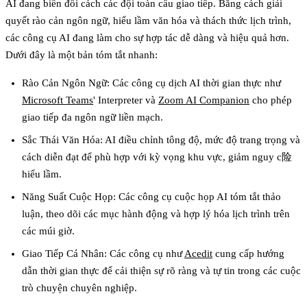
AI đang biến đổi cách các đội toàn cầu giao tiếp.
Bằng cách giải
quyết rào cản ngôn ngữ, hiểu lầm văn hóa và thách thức lịch trình,
các công cụ AI đang làm cho sự hợp tác dễ dàng và hiệu quả hơn.
Dưới đây là một bản tóm tắt nhanh:
Rào Cản Ngôn Ngữ:
Các công cụ dịch AI thời gian thực như
Microsoft Teams
' Interpreter và
Zoom AI Companion
cho phép
giao tiếp đa ngôn ngữ liền mạch.
Sắc Thái Văn Hóa:
AI điều chỉnh tông độ, mức độ trang trọng và
cách diễn đạt để phù hợp với kỳ vọng khu vực, giảm nguy c险
hiểu lầm.
Năng Suất Cuộc Họp:
Các công cụ cuộc họp AI tóm tắt thảo
luận, theo dõi các mục hành động và hợp lý hóa lịch trình trên
các múi giờ.
Giao Tiếp Cá Nhân:
Các công cụ như
Acedit
cung cấp hướng
dẫn thời gian thực để cải thiện sự rõ ràng và tự tin trong các cuộc
trò chuyện chuyên nghiệp.