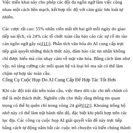
Việc triển khai này cho phép các đội đa ngôn ngữ làm việc cùng
nhau một cách liền mạch, kết hợp tốc độ với cảm giác lưu loát tự
nhiên.
Các cược rất cao:
55% nhân viên mất tới hai giờ mỗi ngày
do giao
tiếp sai lệch, và
24% các tổ chức toàn cầu
báo cáo các sự cố do rào
cản ngôn ngữ gây ra
\[11\]
. Phân tích văn hóa do AI cung cấp trực
tiếp giải quyết những thách thức này, đảm bảo các tin nhắn không
chỉ được hiểu mà còn nhạy cảm về mặt văn hóa. Bằng cách làm như
vậy, nó tăng cường các mối quan hệ và loại bỏ ma sát có thể làm
chậm sự hợp tác toàn cầu.
Công Cụ Cuộc Họp Do AI Cung Cấp Để Hợp Tác Tốt Hơn
Khi các đội trải dài trên toàn cầu, việc theo dõi các chi tiết chính có
thể là một thách thức. Nghiên cứu cho thấy rằng thông tin quan
trọng có thể bị quên chỉ trong vòng 24 giờ
\[12\]
. Khoảng trống bộ
nhớ này có thể làm trật bánh tiến độ, đặc biệt khi phối hợp trên các
lục địa. Các công cụ cuộc họp AI giải quyết vấn đề này trực tiếp
bằng cách tự động nắm bắt các cuộc trò chuyện và biến chúng thành