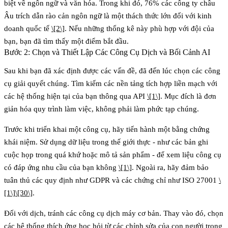
biệt về ngôn ngữ và văn hóa. Trong khi đó,
76% các công ty châu
Âu
trích dẫn rào cản ngôn ngữ là một thách thức lớn đối với kinh
doanh quốc tế
\[2\]
. Nếu những thống kê này phù hợp với đội của
bạn, bạn đã tìm thấy một điểm bắt đầu.
Bước 2: Chọn và Thiết Lập Các Công Cụ Dịch và Bối Cảnh AI
Sau khi bạn đã xác định được các vấn đề, đã đến lúc chọn các công
cụ giải quyết chúng. Tìm kiếm các nền tảng tích hợp liền mạch với
các hệ thống hiện tại của bạn thông qua API
\[1\]
. Mục đích là đơn
giản hóa quy trình làm việc, không phải làm phức tạp chúng.
Trước khi triển khai một công cụ, hãy tiến hành một bằng chứng
khái niệm. Sử dụng dữ liệu trong thế giới thực - như các bản ghi
cuộc họp trong quá khứ hoặc mô tả sản phẩm - để xem liệu công cụ
có đáp ứng nhu cầu của bạn không
\[1\]
. Ngoài ra, hãy đảm bảo
tuân thủ các quy định như GDPR và các chứng chỉ như ISO 27001
\
[1\]
\[30\]
.
Đối với dịch, tránh các công cụ dịch máy cơ bản. Thay vào đó, chọn
các hệ thống thích ứng học hỏi từ các chỉnh sửa của con người trong