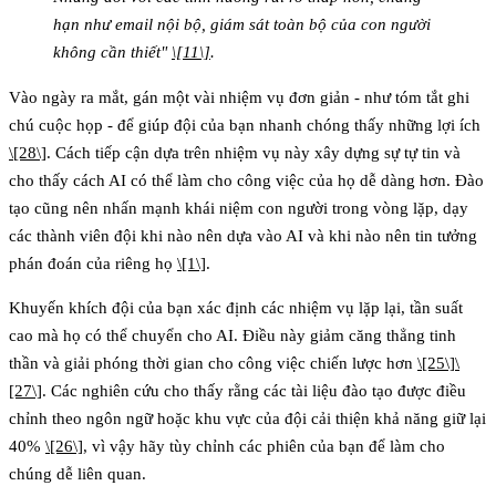
hạn như email nội bộ, giám sát toàn bộ của con người
không cần thiết"
\[11\]
.
Vào ngày ra mắt, gán một vài nhiệm vụ đơn giản - như tóm tắt ghi
chú cuộc họp - để giúp đội của bạn nhanh chóng thấy những lợi ích
\[28\]
. Cách tiếp cận dựa trên nhiệm vụ này xây dựng sự tự tin và
cho thấy cách AI có thể làm cho công việc của họ dễ dàng hơn. Đào
tạo cũng nên nhấn mạnh khái niệm
con người trong vòng lặp
, dạy
các thành viên đội khi nào nên dựa vào AI và khi nào nên tin tưởng
phán đoán của riêng họ
\[1\]
.
Khuyến khích đội của bạn xác định các nhiệm vụ lặp lại, tần suất
cao mà họ có thể chuyển cho AI. Điều này giảm căng thẳng tinh
thần và giải phóng thời gian cho công việc chiến lược hơn
\[25\]
\
[27\]
. Các nghiên cứu cho thấy rằng các tài liệu đào tạo được điều
chỉnh theo ngôn ngữ hoặc khu vực của đội cải thiện khả năng giữ lại
40%
\[26\]
, vì vậy hãy tùy chỉnh các phiên của bạn để làm cho
chúng dễ liên quan.