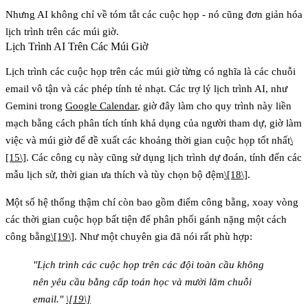
Nhưng AI không chỉ về tóm tắt các cuộc họp - nó cũng đơn giản hóa
lịch trình trên các múi giờ.
Lịch Trình AI Trên Các Múi Giờ
Lịch trình các cuộc họp trên các múi giờ từng có nghĩa là các chuỗi
email vô tận và các phép tính tẻ nhạt. Các trợ lý lịch trình AI, như
Gemini trong
Google Calendar
, giờ đây làm cho quy trình này liền
mạch bằng cách phân tích tính khả dụng của người tham dự, giờ làm
việc và múi giờ để đề xuất các khoảng thời gian cuộc họp tốt nhất
\
[15\]
. Các công cụ này cũng sử dụng lịch trình dự đoán, tính đến các
mẫu lịch sử, thời gian ưa thích và tùy chọn bộ đệm
\[18\]
.
Một số hệ thống thậm chí còn bao gồm điểm công bằng, xoay vòng
các thời gian cuộc họp bất tiện để phân phối gánh nặng một cách
công bằng
\[19\]
. Như một chuyên gia đã nói rất phù hợp:
"Lịch trình các cuộc họp trên các đội toàn cầu không
nên yêu cầu bằng cấp toán học và mười lăm chuỗi
email."
\[19\]