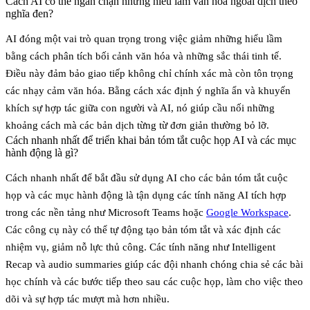
Cách AI có thể ngăn chặn những hiểu lầm văn hóa ngoài dịch theo
nghĩa đen?
AI đóng một vai trò quan trọng trong việc giảm những hiểu lầm
bằng cách phân tích
bối cảnh văn hóa
và những sắc thái tinh tế.
Điều này đảm bảo giao tiếp không chỉ chính xác mà còn tôn trọng
các nhạy cảm văn hóa. Bằng cách xác định ý nghĩa ẩn và khuyến
khích sự hợp tác giữa con người và AI, nó giúp cầu nối những
khoảng cách mà các bản dịch từng từ đơn giản thường bỏ lỡ.
Cách nhanh nhất để triển khai bản tóm tắt cuộc họp AI và các mục
hành động là gì?
Cách nhanh nhất để bắt đầu sử dụng AI cho các bản tóm tắt cuộc
họp và các mục hành động là tận dụng các tính năng AI tích hợp
trong các nền tảng như
Microsoft Teams
hoặc
Google Workspace
.
Các công cụ này có thể tự động tạo bản tóm tắt và xác định các
nhiệm vụ, giảm nỗ lực thủ công. Các tính năng như
Intelligent
Recap
và
audio summaries
giúp các đội nhanh chóng chia sẻ các bài
học chính và các bước tiếp theo sau các cuộc họp, làm cho việc theo
dõi và sự hợp tác mượt mà hơn nhiều.