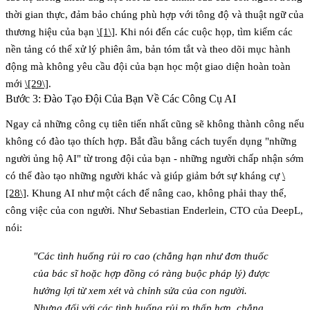
thời gian thực, đảm bảo chúng phù hợp với tông độ và thuật ngữ của
thương hiệu của bạn
\[1\]
. Khi nói đến các cuộc họp, tìm kiếm các
nền tảng có thể xử lý phiên âm, bản tóm tắt và theo dõi mục hành
động mà không yêu cầu đội của bạn học một giao diện hoàn toàn
mới
\[29\]
.
Bước 3: Đào Tạo Đội Của Bạn Về Các Công Cụ AI
Ngay cả những công cụ tiên tiến nhất cũng sẽ không thành công nếu
không có đào tạo thích hợp. Bắt đầu bằng cách tuyển dụng "những
người ủng hộ AI" từ trong đội của bạn - những người chấp nhận sớm
có thể đào tạo những người khác và giúp giảm bớt sự kháng cự
\
[28\]
. Khung AI như một cách để nâng cao, không phải thay thế,
công việc của con người. Như Sebastian Enderlein, CTO của DeepL,
nói:
"Các tình huống rủi ro cao (chẳng hạn như đơn thuốc
của bác sĩ hoặc hợp đồng có ràng buộc pháp lý) được
hưởng lợi từ xem xét và chỉnh sửa của con người.
Nhưng đối với các tình huống rủi ro thấp hơn, chẳng