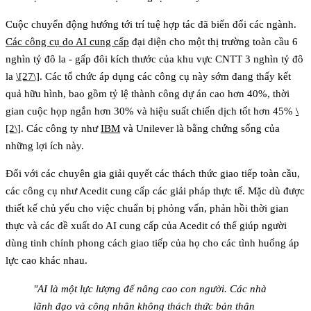
Cuộc chuyển động hướng tới
trí tuệ hợp tác
đã biến đổi các ngành.
Các công cụ do AI cung cấp
đại diện cho một
thị trường toàn cầu 6
nghìn tỷ đô la - gấp đôi kích thước của khu vực CNTT 3 nghìn tỷ đô
la
\[27\]
. Các tổ chức áp dụng các công cụ này sớm đang thấy kết
quả hữu hình, bao gồm
tỷ lệ thành công dự án cao hơn 40%
,
thời
gian cuộc họp ngắn hơn 30%
và
hiệu suất chiến dịch tốt hơn 45%
\
[2\]
. Các công ty như
IBM
và Unilever là bằng chứng sống của
những lợi ích này.
Đối với các chuyên gia giải quyết các thách thức giao tiếp toàn cầu,
các công cụ như
Acedit
cung cấp các giải pháp thực tế. Mặc dù được
thiết kế chủ yếu cho việc chuẩn bị phỏng vấn, phản hồi thời gian
thực và các đề xuất do AI cung cấp của Acedit có thể giúp người
dùng tinh chỉnh phong cách giao tiếp của họ cho các tình huống áp
lực cao khác nhau.
"AI là một lực lượng để nâng cao con người. Các nhà
lãnh đạo và công nhân không thách thức bản thân