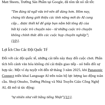
Matt Sheets, Trưởng Sản Phẩm tại Google, đã tóm tắt nó rất tốt:
"Tìm đúng từ ngữ vừa trở nên dễ dàng hơn. Hôm nay,
chúng tôi đang giới thiệu các tính năng mới do AI cung
cấp... được thiết kế để giúp bạn nắm bắt tông độ của
bất kỳ cuộc trò chuyện nào - từ những cuộc trò chuyện
không chính thức đến các cuộc họp chuyên nghiệp"
\
[10\]
.
Lợi Ích Cho Các Đội Quốc Tế
Đối với các đội quốc tế, những cải tiến này thay đổi cuộc chơi. Phân
tích bối cảnh văn hóa không chỉ cải thiện giao tiếp - nó biến đổi sự
hợp tác. Một ví dụ tuyệt vời đến từ tháng 3 năm 2025, khi
Panasonic
Connect
triển khai Language AI trên toàn bộ lực lượng lao động toàn
cầu. Shoji Otsubo, Trưởng Phòng và Nhà Truyền Giáo Công Nghệ
AI, đã mô tả tác động:
"tự nhiên như viết bằng tiếng Nhật"
\[11\]
.