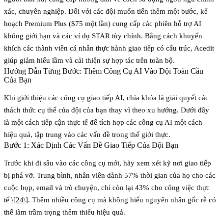
xác, chuyên nghiệp. Đối với các đội muốn tiến thêm một bước, kế
hoạch Premium Plus ($75 một lần) cung cấp các phiên hỗ trợ AI
không giới hạn và các ví dụ STAR tùy chỉnh. Bằng cách khuyến
khích các thành viên cá nhân thực hành giao tiếp có cấu trúc, Acedit
giúp giảm hiểu lầm và cải thiện sự hợp tác trên toàn bộ.
Hướng Dẫn Từng Bước: Thêm Công Cụ AI Vào Đội Toàn Cầu
Của Bạn
Khi giới thiệu các công cụ giao tiếp AI, chìa khóa là giải quyết các
thách thức cụ thể của đội của bạn thay vì theo xu hướng. Dưới đây
là một cách tiếp cận thực tế để tích hợp các công cụ AI một cách
hiệu quả, tập trung vào các vấn đề trong thế giới thực.
Bước 1: Xác Định Các Vấn Đề Giao Tiếp Của Đội Bạn
Trước khi đi sâu vào các công cụ mới, hãy xem xét kỹ nơi giao tiếp
bị phá vỡ. Trung bình, nhân viên dành
57% thời gian của họ cho các
cuộc họp, email và trò chuyện
, chỉ còn lại
43% cho công việc thực
tế
\[24\]
. Thêm nhiều công cụ mà không hiểu nguyên nhân gốc rễ có
thể làm trầm trọng thêm thiếu hiệu quả.