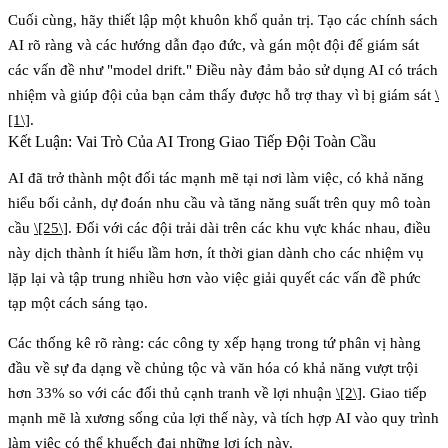
Cuối cùng, hãy thiết lập một khuôn khổ quản trị. Tạo các chính sách
AI rõ ràng và các hướng dẫn đạo đức, và gán một đội để giám sát
các vấn đề như "model drift." Điều này đảm bảo sử dụng AI có trách
nhiệm và giúp đội của bạn cảm thấy được hỗ trợ thay vì bị giám sát
\
[1\]
.
Kết Luận: Vai Trò Của AI Trong Giao Tiếp Đội Toàn Cầu
AI đã trở thành một đối tác mạnh mẽ tại nơi làm việc, có khả năng
hiểu bối cảnh, dự đoán nhu cầu và tăng năng suất trên quy mô toàn
cầu
\[25\]
. Đối với các đội trải dài trên các khu vực khác nhau, điều
này dịch thành ít hiểu lầm hơn, ít thời gian dành cho các nhiệm vụ
lặp lại và tập trung nhiều hơn vào việc giải quyết các vấn đề phức
tạp một cách sáng tạo.
Các thống kê rõ ràng: các công ty xếp hạng trong tứ phân vị hàng
đầu về sự đa dạng về chủng tộc và văn hóa có
khả năng vượt trội
hơn 33% so với các đối thủ cạnh tranh về lợi nhuận
\[2\]
. Giao tiếp
mạnh mẽ là xương sống của lợi thế này, và tích hợp AI vào quy trình
làm việc có thể khuếch đại những lợi ích này.