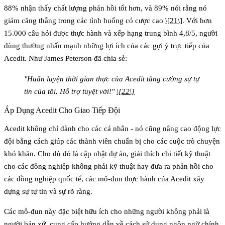
88% nhận thấy chất lượng phản hồi tốt hơn, và 89% nói rằng nó
giảm căng thẳng trong các tình huống có cược cao
\[21\]
. Với hơn
15.000 câu hỏi được thực hành và xếp hạng trung bình 4,8/5, người
dùng thường nhấn mạnh những lợi ích của các gợi ý trực tiếp của
Acedit. Như James Peterson đã chia sẻ:
"Huấn luyện thời gian thực của Acedit tăng cường sự tự
tin của tôi. Hỗ trợ tuyệt vời!"
\[22\]
Áp Dụng Acedit Cho Giao Tiếp Đội
Acedit không chỉ dành cho các cá nhân - nó cũng nâng cao động lực
đội bằng cách giúp các thành viên chuẩn bị cho các cuộc trò chuyện
khó khăn. Cho dù đó là cập nhật dự án, giải thích chi tiết kỹ thuật
cho các đồng nghiệp không phải kỹ thuật hay đưa ra phản hồi cho
các đồng nghiệp quốc tế, các mô-đun thực hành của Acedit xây
dựng sự tự tin và sự rõ ràng.
Các mô-đun này đặc biệt hữu ích cho những người không phải là
người bản xứ, cung cấp hướng dẫn về cách sử dụng ngôn ngữ chính