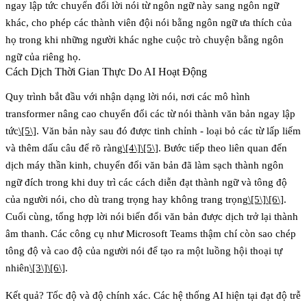
ngay lập tức chuyển đổi lời nói từ ngôn ngữ này sang ngôn ngữ
khác, cho phép các thành viên đội nói bằng ngôn ngữ ưa thích của
họ trong khi những người khác nghe cuộc trò chuyện bằng ngôn
ngữ của riêng họ.
Cách Dịch Thời Gian Thực Do AI Hoạt Động
Quy trình bắt đầu với
nhận dạng lời nói
, nơi các mô hình
transformer nâng cao chuyển đổi các từ nói thành văn bản ngay lập
tức
\[5\]
. Văn bản này sau đó được tinh chỉnh - loại bỏ các từ lấp liếm
và thêm dấu câu để rõ ràng
\[4\]
\[5\]
. Bước tiếp theo liên quan đến
dịch máy thần kinh
, chuyển đổi văn bản đã làm sạch thành ngôn
ngữ đích trong khi duy trì các cách diễn đạt thành ngữ và tông độ
của người nói, cho dù trang trọng hay không trang trọng
\[5\]
\[6\]
.
Cuối cùng,
tổng hợp lời nói
biến đổi văn bản được dịch trở lại thành
âm thanh. Các công cụ như Microsoft Teams thậm chí còn sao chép
tông độ và cao độ của người nói để tạo ra một luồng hội thoại tự
nhiên
\[3\]
\[6\]
.
Kết quả? Tốc độ và độ chính xác. Các hệ thống AI hiện tại đạt độ trễ