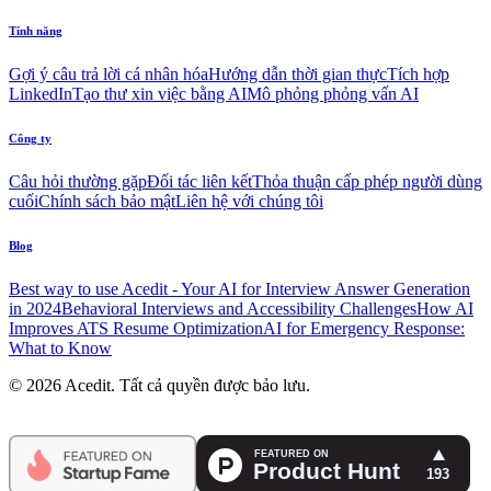
Tính năng
Gợi ý câu trả lời cá nhân hóa
Hướng dẫn thời gian thực
Tích hợp
LinkedIn
Tạo thư xin việc bằng AI
Mô phỏng phỏng vấn AI
Công ty
Câu hỏi thường gặp
Đối tác liên kết
Thỏa thuận cấp phép người dùng
cuối
Chính sách bảo mật
Liên hệ với chúng tôi
Blog
Best way to use Acedit - Your AI for Interview Answer Generation
in 2024
Behavioral Interviews and Accessibility Challenges
How AI
Improves ATS Resume Optimization
AI for Emergency Response:
What to Know
© 2026 Acedit. Tất cả quyền được bảo lưu.