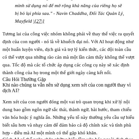
mình sử dụng nó để mở rộng khả năng của riêng họ sẽ
bị bỏ lại phía sau." - Navin Chaddha, Đối Tác Quản Lý,
Mayfield
\[27\]
Tương lai của công việc nhóm không phải về thay thế việc ra quyết
định của con người - nó là về
khuếch đại nó
. Với AI hoạt động như
một huấn luyện viên, dịch giả và trợ lý kiến thức, các đội toàn cầu
có thể vượt qua những rào cản mà một lần cảm thấy không thể vượt
qua. Tốc độ mà các tổ chức áp dụng các công cụ này sẽ xác định
thành công của họ trong một thế giới ngày càng kết nối.
Câu Hỏi Thường Gặp
Khi nào chúng ta vẫn nên sử dụng xem xét của con người thay vì
dịch AI?
Xem xét của con người đóng một vai trò quan trọng khi xử lý nội
dung bao gồm ngôn ngữ sắc thái, thành ngữ, hài hước, tham chiếu
văn hóa hoặc ý nghĩa ẩn. Những yếu tố này thường yêu cầu sự hiểu
biết sâu hơn và nhạy cảm để đảm bảo cả độ chính xác và tính phù
hợp - điều mà AI một mình có thể gặp khó khăn.