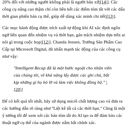
20% đối với những người không phải là người bản xứ
\[14\]
. Các
công cụ nâng cao thậm chí còn liên kết các điểm tóm tắt với các dấu
thời gian phiên bản cụ thể, giúp dễ dàng xác minh chi tiết
\[13\]
.
Các mục hành động được trích xuất tự động khi AI xác định ngôn
ngữ liên quan đến nhiệm vụ và thời hạn, gán trách nhiệm dựa trên ai
nói gì trong cuộc họp
\[12\]
. Chanda Jensen, Trưởng Sản Phẩm Cao
Cấp tại Microsoft Digital, đã nhấn mạnh tác động của các công cụ
như vậy:
"Intelligent Recap đã là một bước ngoặt cho nhân viên
của chúng tôi, về khả năng lấy được các ghi chú, bắt
kịp những gì họ bỏ lỡ và làm việc không đồng bộ."
\
[20\]
Để có kết quả tốt nhất, hãy sử dụng micrô chất lượng cao và đưa ra
các hướng dẫn rõ ràng như "Liệt kê tất cả các thời hạn." Cũng là một
ý tưởng tốt để xem xét các bản tóm tắt do AI tạo ra để đảm bảo các
thuật ngữ cụ thể của ngành được nắm bắt chính xác.