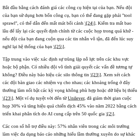
Bắt đầu bằng cách đánh giá các công cụ hiện tại của bạn. Nếu đội
của bạn sử dụng hơn bốn công cụ, bạn có thể đang gặp phải "tool
sprawl", có thể dẫn đến mất mát bối cảnh
\[24\]
. Kiểm tra mất bao
lâu để lấy lại các quyết định chính từ các cuộc họp trong quá khứ -
nếu đội của bạn đang cuộn qua các tin nhắn vô tận, đã đến lúc suy
nghĩ lại hệ thống của bạn
\[25\]
.
Tập trung vào việc xác định
sự trùng lặp nỗ lực
trên các khu vực
hoặc bộ phận. Có nhiều đội vô tình giải quyết các vấn đề tương tự
không? Điều này báo hiệu các silo thông tin
\[23\]
. Xem xét cách
các đội bàn giao các nhiệm vụ cho nhau; các khoảng trống ở đây
thường làm nổi bật các kỳ vọng không phù hợp hoặc dữ liệu bị thiếu
\[23\]
. Một ví dụ tuyệt vời đến từ
Unilever
, đã giảm thời gian cuộc
họp 30% và tăng hiệu quả chiến dịch 45% vào năm 2022 bằng cách
triển khai phân tích do AI cung cấp trên 50 quốc gia
\[2\]
.
Các con số hỗ trợ điều này:
57% nhân viên trong các môi trường
làm việc đa dạng
báo cáo những hiểu lầm thường xuyên do sự khác