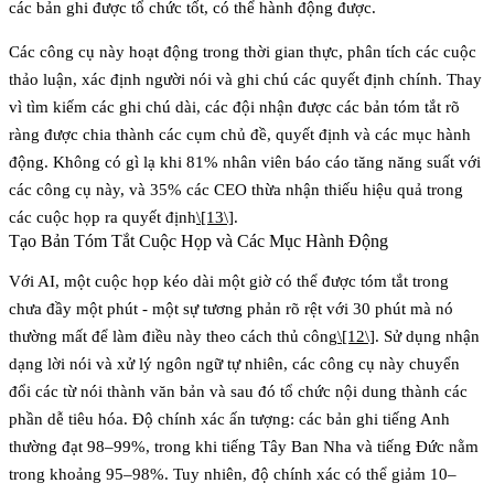
các bản ghi được tổ chức tốt, có thể hành động được.
Các công cụ này hoạt động trong thời gian thực, phân tích các cuộc
thảo luận, xác định người nói và ghi chú các quyết định chính. Thay
vì tìm kiếm các ghi chú dài, các đội nhận được các bản tóm tắt rõ
ràng được chia thành các cụm chủ đề, quyết định và các mục hành
động. Không có gì lạ khi 81% nhân viên báo cáo tăng năng suất với
các công cụ này, và 35% các CEO thừa nhận thiếu hiệu quả trong
các cuộc họp ra quyết định
\[13\]
.
Tạo Bản Tóm Tắt Cuộc Họp và Các Mục Hành Động
Với AI, một cuộc họp kéo dài một giờ có thể được tóm tắt trong
chưa đầy một phút - một sự tương phản rõ rệt với 30 phút mà nó
thường mất để làm điều này theo cách thủ công
\[12\]
. Sử dụng nhận
dạng lời nói và xử lý ngôn ngữ tự nhiên, các công cụ này chuyển
đổi các từ nói thành văn bản và sau đó tổ chức nội dung thành các
phần dễ tiêu hóa. Độ chính xác ấn tượng: các bản ghi tiếng Anh
thường đạt 98–99%, trong khi tiếng Tây Ban Nha và tiếng Đức nằm
trong khoảng 95–98%. Tuy nhiên, độ chính xác có thể giảm 10–