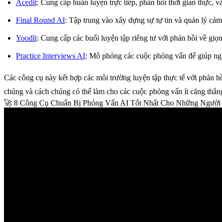
Acedit
: Cung cấp huấn luyện trực tiếp, phản hồi thời gian thực, v
Final Round AI
: Tập trung vào xây dựng sự tự tin và quản lý cảm
Yoodli
: Cung cấp các buổi luyện tập riêng tư với phản hồi về giọng
Practice Interviews AI
: Mô phỏng các cuộc phỏng vấn để giúp ng
Các công cụ này kết hợp các môi trường luyện tập thực tế với phản h
chúng và cách chúng có thể làm cho các cuộc phỏng vấn ít căng thẳn
🚀 8 Công Cụ Chuẩn Bị Phỏng Vấn AI Tốt Nhất Cho Những Người