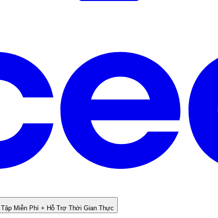
 Tập Miễn Phí + Hỗ Trợ Thời Gian Thực