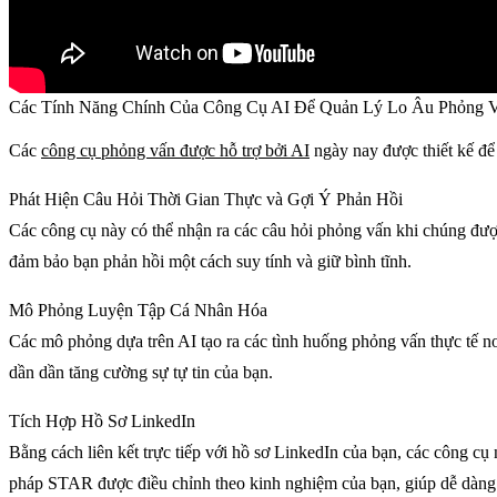
Các Tính Năng Chính Của Công Cụ AI Để Quản Lý Lo Âu Phỏng 
Các
công cụ phỏng vấn được hỗ trợ bởi AI
ngày nay được thiết kế để
Phát Hiện Câu Hỏi Thời Gian Thực và Gợi Ý Phản Hồi
Các công cụ này có thể nhận ra các câu hỏi phỏng vấn khi chúng được đ
đảm bảo bạn phản hồi một cách suy tính và giữ bình tĩnh.
Mô Phỏng Luyện Tập Cá Nhân Hóa
Các mô phỏng dựa trên AI tạo ra các tình huống phỏng vấn thực tế nơi
dần dần tăng cường sự tự tin của bạn.
Tích Hợp Hồ Sơ LinkedIn
Bằng cách liên kết trực tiếp với hồ sơ LinkedIn của bạn, các công cụ
pháp STAR được điều chỉnh theo kinh nghiệm của bạn, giúp dễ dàng 