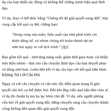
dụ của bạn thiếu tác động và không thể chứng minh hiệu quả lãnh
đạo.
Ví dụ, thay vì kết thúc bằng "Chúng tôi đã giải quyết xung đột", hãy
cung cấp kết quả cụ thể, chẳng hạn:
"Trong vòng sáu tuần, hiệu suất của nhà phát triển cải
thiện đáng kể, và nhóm chúng tôi hoàn thành dự án
sớm hai ngày so với lịch trình."
\[6\]
Bao gồm kết quả - như tăng năng suất, giảm thời gian hoặc cải thiện
tinh thần nhóm - làm cho câu chuyện lãnh đạo của bạn thuyết phục
và đáng nhớ hơn. Luôn liên kết ví dụ của bạn với kết quả hữu hình.
Không Trả Lời Câu Hỏi
Ngay cả với câu chuyện có cấu trúc tốt, điều quan trọng là giải
quyết câu hỏi cụ thể được hỏi. Đôi khi ứng viên quá bận tâm chia sẻ
ví dụ đã chuẩn bị mà họ lạc khỏi chủ đề. Ví dụ, nếu người phỏng
vấn hỏi về giải quyết xung đột, đừng chuyển sang câu chuyện thành
công không liên quan đến giải quyết xung đột.