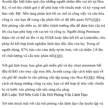
Acedit đặc biệt hiệu quả cho những người nhắm đến vai trò tại Hoa
Kỳ, vì nó tùy chỉnh gợi ý để phù hợp với chuẩn mực và kỳ vọng nơi
làm việc Mỹ. Nền tảng phân tích hồ sơ, mô tả công việc và văn hóa
công ty của bạn để cung cấp phản hồi có độ liên quan 92%
\[10\]
.
Khi phỏng vấn diễn ra, AI điều chỉnh hướng dẫn để đảm bảo câu trả
lời của bạn phù hợp với vai trò và công ty. Người dùng Premium
thậm chí có thể tải lên ví dụ STAR hoặc liên kết hồ sơ LinkedIn, cho
phép AI kết hợp kinh nghiệm lãnh đạo độc đáo của họ. Trong số
người dùng, 87% báo cáo cảm thấy tự tin hơn, với cải thiện 2.8 lần
về chất lượng và cấu trúc phản hồi
\[10\]
.
Với giá linh hoạt, bao gồm gói miễn phí và tùy chọn premium bắt
đầu từ $45 cho truy cập trọn đời, Acedit cung cấp cách hiệu quả về
chi phí để chuẩn bị cho phỏng vấn tập trung vào Hoa Kỳ
\[8\]
. Bằng
cách sử dụng những công cụ này, bạn có thể hợp lý hóa việc chuẩn
bị và bước vào phỏng vấn sẵn sàng tỏa sáng.
Kết Luận: Trở Nên Giỏi Câu Hỏi Phỏng Vấn Lãnh Đạo
Trở nên thoải mái với câu hỏi phỏng vấn lãnh đạo cần luyện tập và