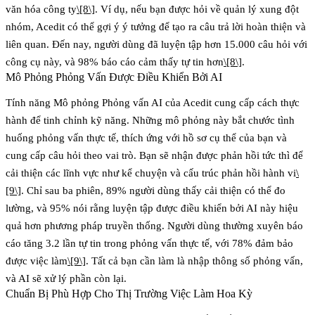
văn hóa công ty
\[8\]
. Ví dụ, nếu bạn được hỏi về quản lý xung đột
nhóm, Acedit có thể gợi ý ý tưởng để tạo ra câu trả lời hoàn thiện và
liên quan. Đến nay, người dùng đã luyện tập hơn 15.000 câu hỏi với
công cụ này, và 98% báo cáo cảm thấy tự tin hơn
\[8\]
.
Mô Phỏng Phỏng Vấn Được Điều Khiển Bởi AI
Tính năng Mô phỏng Phỏng vấn AI của Acedit cung cấp cách thực
hành để tinh chỉnh kỹ năng. Những mô phỏng này bắt chước tình
huống phỏng vấn thực tế, thích ứng với hồ sơ cụ thể của bạn và
cung cấp câu hỏi theo vai trò. Bạn sẽ nhận được phản hồi tức thì để
cải thiện các lĩnh vực như kể chuyện và cấu trúc phản hồi hành vi
\
[9\]
. Chỉ sau ba phiên, 89% người dùng thấy cải thiện có thể đo
lường, và 95% nói rằng luyện tập được điều khiển bởi AI này hiệu
quả hơn phương pháp truyền thống. Người dùng thường xuyên báo
cáo tăng 3.2 lần tự tin trong phỏng vấn thực tế, với 78% đảm bảo
được việc làm
\[9\]
. Tất cả bạn cần làm là nhập thông số phỏng vấn,
và AI sẽ xử lý phần còn lại.
Chuẩn Bị Phù Hợp Cho Thị Trường Việc Làm Hoa Kỳ