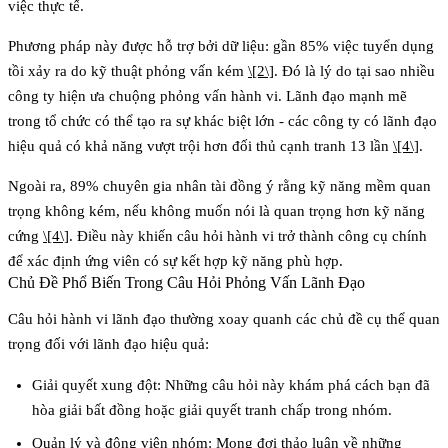
việc thực tế.
Phương pháp này được hỗ trợ bởi dữ liệu: gần
85% việc tuyển dụng
tồi xảy ra do kỹ thuật phỏng vấn kém
\[2\]
. Đó là lý do tại sao nhiều
công ty hiện ưa chuộng phỏng vấn hành vi. Lãnh đạo mạnh mẽ
trong tổ chức có thể tạo ra sự khác biệt lớn - các công ty có lãnh đạo
hiệu quả
có khả năng vượt trội hơn đối thủ cạnh tranh 13 lần
\[4\]
.
Ngoài ra,
89% chuyên gia nhân tài đồng ý rằng kỹ năng mềm quan
trọng không kém, nếu không muốn nói là quan trọng hơn kỹ năng
cứng
\[4\]
. Điều này khiến câu hỏi hành vi trở thành công cụ chính
để xác định ứng viên có sự kết hợp kỹ năng phù hợp.
Chủ Đề Phổ Biến Trong Câu Hỏi Phỏng Vấn Lãnh Đạo
Câu hỏi hành vi lãnh đạo thường xoay quanh các chủ đề cụ thể quan
trọng đối với lãnh đạo hiệu quả:
Giải quyết xung đột
: Những câu hỏi này khám phá cách bạn đã
hòa giải bất đồng hoặc giải quyết tranh chấp trong nhóm.
Quản lý và động viên nhóm
: Mong đợi thảo luận về những