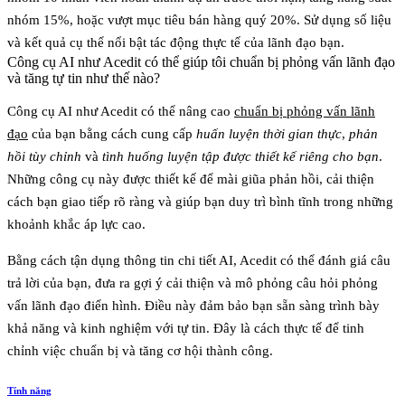
nhóm 15%, hoặc vượt mục tiêu bán hàng quý 20%. Sử dụng số liệu
và kết quả cụ thể nổi bật tác động thực tế của lãnh đạo bạn.
Công cụ AI như Acedit có thể giúp tôi chuẩn bị phỏng vấn lãnh đạo
và tăng tự tin như thế nào?
Công cụ AI như
Acedit
có thể nâng cao
chuẩn bị phỏng vấn lãnh
đạo
của bạn bằng cách cung cấp
huấn luyện thời gian thực
,
phản
hồi tùy chỉnh
và
tình huống luyện tập được thiết kế riêng cho bạn
.
Những công cụ này được thiết kế để mài giũa phản hồi, cải thiện
cách bạn giao tiếp rõ ràng và giúp bạn duy trì bình tĩnh trong những
khoảnh khắc áp lực cao.
Bằng cách tận dụng thông tin chi tiết AI, Acedit có thể đánh giá câu
trả lời của bạn, đưa ra gợi ý cải thiện và mô phỏng câu hỏi phỏng
vấn lãnh đạo điển hình. Điều này đảm bảo bạn sẵn sàng trình bày
khả năng và kinh nghiệm với tự tin. Đây là cách thực tế để tinh
chỉnh việc chuẩn bị và tăng cơ hội thành công.
Tính năng