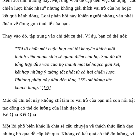
Xem xét tình huống này: Một ứng viên đề cập đến việc sử dụng "các
chiến lược khác nhau" nhưng không giải thích vai trò của họ hoặc
kết quả hành động. Loại phản hồi này khiến người phỏng vấn phải
đoán về đóng góp thực tế của bạn.
Thay vào đó, tập trung vào chi tiết cụ thể. Ví dụ, bạn có thể nói:
"Tôi tổ chức một cuộc họp nơi tôi khuyến khích mỗi
thành viên nhóm chia sẻ quan điểm của họ. Sau đó tôi
tổng hợp đầu vào của họ thành một kế hoạch gắn kết,
kết hợp những ý tưởng tốt nhất từ cả hai chiến lược.
Phương pháp này dẫn đến tăng 15% sự tương tác
khách hàng."
\[7\]
Mức độ chi tiết này không chỉ làm rõ vai trò của bạn mà còn nổi bật
tác động có thể đo lường của lãnh đạo bạn.
Bỏ Qua Kết Quả
Một lỗi phổ biến khác là chia sẻ câu chuyện về thách thức lãnh đạo
nhưng bỏ qua đề cập kết quả. Không có kết quả có thể đo lường, ví