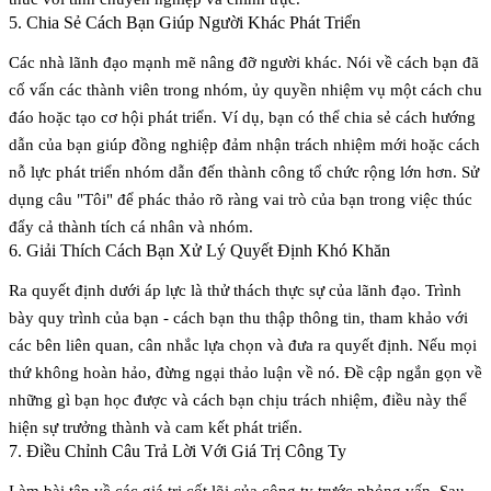
5. Chia Sẻ Cách Bạn Giúp Người Khác Phát Triển
Các nhà lãnh đạo mạnh mẽ nâng đỡ người khác. Nói về cách bạn đã
cố vấn các thành viên trong nhóm, ủy quyền nhiệm vụ một cách chu
đáo hoặc tạo cơ hội phát triển. Ví dụ, bạn có thể chia sẻ cách hướng
dẫn của bạn giúp đồng nghiệp đảm nhận trách nhiệm mới hoặc cách
nỗ lực phát triển nhóm dẫn đến thành công tổ chức rộng lớn hơn. Sử
dụng câu "Tôi" để phác thảo rõ ràng vai trò của bạn trong việc thúc
đẩy cả thành tích cá nhân và nhóm.
6. Giải Thích Cách Bạn Xử Lý Quyết Định Khó Khăn
Ra quyết định dưới áp lực là thử thách thực sự của lãnh đạo. Trình
bày quy trình của bạn - cách bạn thu thập thông tin, tham khảo với
các bên liên quan, cân nhắc lựa chọn và đưa ra quyết định. Nếu mọi
thứ không hoàn hảo, đừng ngại thảo luận về nó. Đề cập ngắn gọn về
những gì bạn học được và cách bạn chịu trách nhiệm, điều này thể
hiện sự trưởng thành và cam kết phát triển.
7. Điều Chỉnh Câu Trả Lời Với Giá Trị Công Ty
Làm bài tập về các giá trị cốt lõi của công ty trước phỏng vấn. Sau