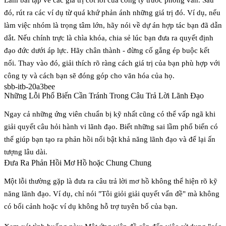
đó, rút ra các ví dụ từ quá khứ phản ánh những giá trị đó. Ví dụ, nếu
làm việc nhóm là trọng tâm lớn, hãy nói về dự án hợp tác bạn đã dẫn
dắt. Nếu chính trực là chìa khóa, chia sẻ lúc bạn đưa ra quyết định
đạo đức dưới áp lực. Hãy chân thành - đừng cố gắng ép buộc kết
nối. Thay vào đó, giải thích rõ ràng cách giá trị của bạn phù hợp với
công ty và cách bạn sẽ đóng góp cho văn hóa của họ.
sbb-itb-20a3bee
Những Lỗi Phổ Biến Cần Tránh Trong Câu Trả Lời Lãnh Đạo
Ngay cả những ứng viên chuẩn bị kỹ nhất cũng có thể vấp ngã khi
giải quyết câu hỏi hành vi lãnh đạo. Biết những sai lầm phổ biến có
thể giúp bạn tạo ra phản hồi nổi bật khả năng lãnh đạo và để lại ấn
tượng lâu dài.
Đưa Ra Phản Hồi Mơ Hồ hoặc Chung Chung
Một lỗi thường gặp là đưa ra câu trả lời mơ hồ không thể hiện rõ kỹ
năng lãnh đạo. Ví dụ, chỉ nói "Tôi giỏi giải quyết vấn đề" mà không
có bối cảnh hoặc ví dụ không hỗ trợ tuyên bố của bạn.