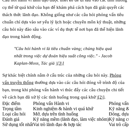
cụ thể từ quá khứ của bạn để khám phá cách bạn đã giải quyết các
thách thức lãnh đạo. Không giống như các câu hỏi phỏng vấn tiêu
chuẩn chỉ dựa vào sơ yếu lý lịch hoặc chuyên môn kỹ thuật, những
câu hỏi này đào sâu vào các ví dụ thực tế nơi bạn đã thể hiện lãnh
đạo trong hành động.
"Câu hỏi hành vi là tiêu chuẩn vàng; chúng hiệu quả
nhất trong việc dự đoán hiệu suất công việc." - Jacob
Kaplan-Moss, Tác giả
\[3\]
Sự khác biệt chính nằm ở cấu trúc của những câu hỏi này.
Phỏng
vấn truyền thống
thường dựa vào các câu hỏi đóng về trình độ của
bạn, trong khi phỏng vấn hành vi thúc đẩy các câu chuyện chi tiết
về cách bạn đã xử lý các tình huống trong quá khứ
\[2\]
.
Đặc điểm
Phỏng vấn Hành vi
Phỏng vấn 
Trọng tâm
Kinh nghiệm & hành vi quá khứ
Kỹ năng & t
Loại câu hỏi
Mở, dựa trên tình huống
Đóng, dựa t
Đánh giá
Kỹ năng mềm (lãnh đạo, làm việc nhóm)
Kỹ năng cứ
Sử dụng tốt nhất
Vai trò lãnh đạo & hợp tác
Vai trò cấp