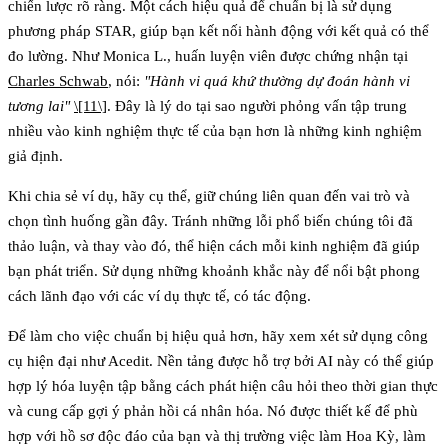
chiến lược rõ ràng. Một cách hiệu quả để chuẩn bị là sử dụng
phương pháp STAR, giúp bạn kết nối hành động với kết quả có thể
đo lường. Như Monica L., huấn luyện viên được chứng nhận tại
Charles Schwab
, nói:
"Hành vi quá khứ thường dự đoán hành vi
tương lai"
\[11\]
. Đây là lý do tại sao người phỏng vấn tập trung
nhiều vào kinh nghiệm thực tế của bạn hơn là những kinh nghiệm
giả định.
Khi chia sẻ ví dụ, hãy cụ thể, giữ chúng liên quan đến vai trò và
chọn tình huống gần đây. Tránh những lỗi phổ biến chúng tôi đã
thảo luận, và thay vào đó, thể hiện cách mỗi kinh nghiệm đã giúp
bạn phát triển. Sử dụng những khoảnh khắc này để nổi bật phong
cách lãnh đạo với các ví dụ thực tế, có tác động.
Để làm cho việc chuẩn bị hiệu quả hơn, hãy xem xét sử dụng công
cụ hiện đại như Acedit. Nền tảng được hỗ trợ bởi AI này có thể giúp
hợp lý hóa luyện tập bằng cách phát hiện câu hỏi theo thời gian thực
và cung cấp gợi ý phản hồi cá nhân hóa. Nó được thiết kế để phù
hợp với hồ sơ độc đáo của bạn và thị trường việc làm Hoa Kỳ, làm