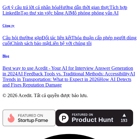
Gợi ý câu trả lời cá nhân hóa
Hướng dẫn thời gian thực
Tích hợp
LinkedIn
Tạo thư xin việc bằng AI
Mô phỏng phỏng vấn AI
Công ty
Câu hỏi thường gặp
Đối tác liên kết
Thỏa thuận cấp phép người dùng
cuối
Chính sách bảo mật
Liên hệ với chúng tôi
Blog
Best way to use Acedit - Your AI for Interview Answer Generation
in 2024
AI Feedback Tools vs. Traditional Methods: Accessibility
AI
Trends in Transportation: What to Expect in 2026
How AI Detects
and Fixes Reputation Damage
© 2026 Acedit. Tất cả quyền được bảo lưu.