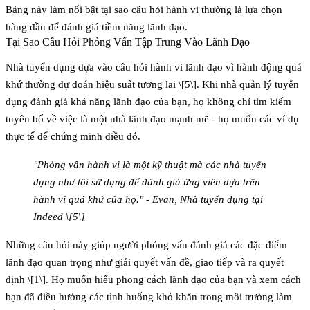
Bảng này làm nổi bật tại sao câu hỏi hành vi thường là lựa chọn
hàng đầu để đánh giá tiềm năng lãnh đạo.
Tại Sao Câu Hỏi Phỏng Vấn Tập Trung Vào Lãnh Đạo
Nhà tuyển dụng dựa vào câu hỏi hành vi lãnh đạo vì
hành động quá
khứ thường dự đoán hiệu suất tương lai
\[5\]
. Khi nhà quản lý tuyển
dụng đánh giá khả năng lãnh đạo của bạn, họ không chỉ tìm kiếm
tuyên bố về việc là một nhà lãnh đạo mạnh mẽ - họ muốn các ví dụ
thực tế để chứng minh điều đó.
"Phỏng vấn hành vi là một kỹ thuật mà các nhà tuyển
dụng như tôi sử dụng để đánh giá ứng viên dựa trên
hành vi quá khứ của họ." - Evan, Nhà tuyển dụng tại
Indeed
\[5\]
Những câu hỏi này giúp người phỏng vấn đánh giá các đặc điểm
lãnh đạo quan trọng như
giải quyết vấn đề, giao tiếp và ra quyết
định
\[1\]
. Họ muốn hiểu phong cách lãnh đạo của bạn và xem cách
bạn đã điều hướng các tình huống khó khăn trong môi trường làm