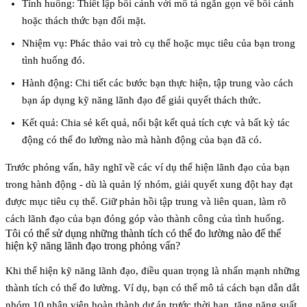
Tình huống
: Thiết lập bối cảnh với mô tả ngắn gọn về bối cảnh
hoặc thách thức bạn đối mặt.
Nhiệm vụ
: Phác thảo vai trò cụ thể hoặc mục tiêu của bạn trong
tình huống đó.
Hành động
: Chi tiết các bước bạn thực hiện, tập trung vào cách
bạn áp dụng kỹ năng lãnh đạo để giải quyết thách thức.
Kết quả
: Chia sẻ kết quả, nổi bật kết quả tích cực và bất kỳ tác
động có thể đo lường nào mà hành động của bạn đã có.
Trước phỏng vấn, hãy nghĩ về các ví dụ thể hiện lãnh đạo của bạn
trong hành động - dù là quản lý nhóm, giải quyết xung đột hay đạt
được mục tiêu cụ thể. Giữ phản hồi tập trung và liên quan, làm rõ
cách lãnh đạo của bạn đóng góp vào thành công của tình huống.
Tôi có thể sử dụng những thành tích có thể đo lường nào để thể
hiện kỹ năng lãnh đạo trong phỏng vấn?
Khi thể hiện kỹ năng lãnh đạo, điều quan trọng là nhấn mạnh những
thành tích có thể đo lường. Ví dụ, bạn có thể mô tả cách bạn dẫn dắt
nhóm 10 nhân viên hoàn thành dự án trước thời hạn, tăng năng suất