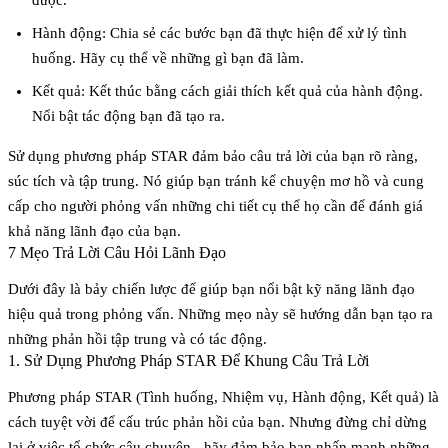
Hành động
: Chia sẻ các bước bạn đã thực hiện để xử lý tình
huống. Hãy cụ thể về những gì bạn đã làm.
Kết quả
: Kết thúc bằng cách giải thích kết quả của hành động.
Nổi bật tác động bạn đã tạo ra.
Sử dụng phương pháp STAR đảm bảo câu trả lời của bạn rõ ràng,
súc tích và tập trung. Nó giúp bạn tránh kể chuyện mơ hồ và cung
cấp cho người phỏng vấn những chi tiết cụ thể họ cần để đánh giá
khả năng lãnh đạo của bạn.
7 Mẹo Trả Lời Câu Hỏi Lãnh Đạo
Dưới đây là bảy chiến lược để giúp bạn nổi bật kỹ năng lãnh đạo
hiệu quả trong phỏng vấn. Những mẹo này sẽ hướng dẫn bạn tạo ra
những phản hồi tập trung và có tác động.
1. Sử Dụng Phương Pháp STAR Để Khung Câu Trả Lời
Phương pháp STAR (Tình huống, Nhiệm vụ, Hành động, Kết quả) là
cách tuyệt vời để cấu trúc phản hồi của bạn. Nhưng đừng chỉ dừng
lại ở việc tổ chức câu chuyện - hãy đảm bảo bạn nhấn mạnh những