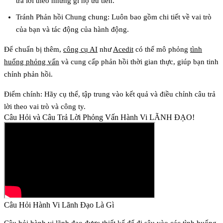
trả lời theo những gì họ ưu tiên.
Tránh Phản hồi Chung chung
: Luôn bao gồm chi tiết về vai trò
của bạn và tác động của hành động.
Để chuẩn bị thêm,
công cụ AI
như
Acedit
có thể mô phỏng
tình
huống phỏng vấn
và cung cấp phản hồi thời gian thực, giúp bạn tinh
chỉnh phản hồi.
Điểm chính
: Hãy cụ thể, tập trung vào kết quả và điều chỉnh câu trả
lời theo vai trò và công ty.
Câu Hỏi và Câu Trả Lời Phỏng Vấn Hành Vi LÃNH ĐẠO!
Câu Hỏi Hành Vi Lãnh Đạo Là Gì
Câu hỏi hành vi lãnh đạo được thiết kế để đi sâu vào các tình huống