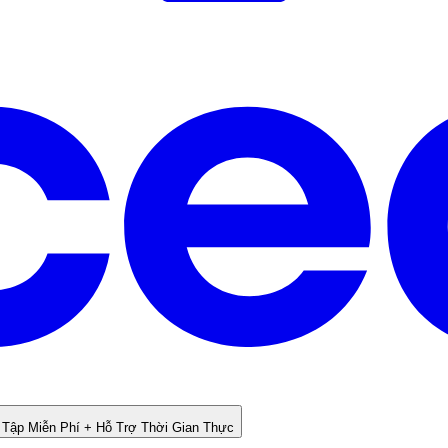
 Tập Miễn Phí + Hỗ Trợ Thời Gian Thực