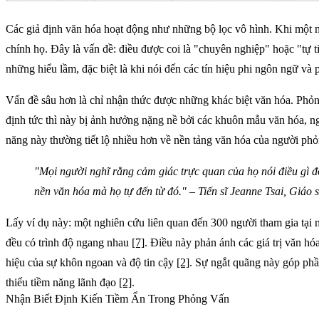
Các giả định văn hóa hoạt động như những bộ lọc vô hình. Khi một n
chính họ. Đây là vấn đề: điều được coi là "chuyên nghiệp" hoặc "tự t
những hiểu lầm, đặc biệt là khi nói đến các tín hiệu phi ngôn ngữ và 
Vấn đề sâu hơn là chỉ nhận thức được những khác biệt văn hóa. Phỏ
định tức thì này bị ảnh hưởng nặng nề bởi các khuôn mẫu văn hóa, n
năng này thường tiết lộ nhiều hơn về nền tảng văn hóa của người ph
"Mọi người nghĩ rằng cảm giác trực quan của họ nói điều gì đ
nền văn hóa mà họ tự đến từ đó." – Tiến sĩ Jeanne Tsai, Giáo
Lấy ví dụ này: một nghiên cứu liên quan đến 300 người tham gia tại 
đều có trình độ ngang nhau
[7]
. Điều này phản ánh các giá trị văn hó
hiệu của sự khôn ngoan và độ tin cậy
[2]
. Sự ngắt quãng này góp phần 
thiếu tiềm năng lãnh đạo
[2]
.
Nhận Biết Định Kiến Tiềm Ẩn Trong Phỏng Vấn