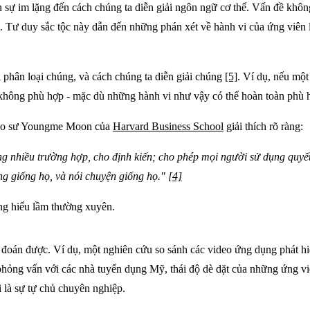
sự im lặng đến cách chúng ta diễn giải ngôn ngữ cơ thể. Vấn đề khôn
 Tư duy sắc tộc này dẫn đến những phán xét về hành vi của ứng viên l
phân loại chúng, và cách chúng ta diễn giải chúng
[5]
. Ví dụ, nếu một
 không phù hợp - mặc dù những hành vi như vậy có thể hoàn toàn phù 
Giáo sư Youngme Moon của
Harvard Business School
giải thích rõ ràng:
ong nhiều trường hợp, cho định kiến; cho phép mọi người sử dụng quy
g giống họ, và nói chuyện giống họ."
[4]
ững hiểu lầm thường xuyên.
 đoán được. Ví dụ, một nghiên cứu so sánh các video ứng dụng phát hi
phỏng vấn với các nhà tuyển dụng Mỹ, thái độ dè dặt của những ứng vi
 là sự tự chủ chuyên nghiệp.