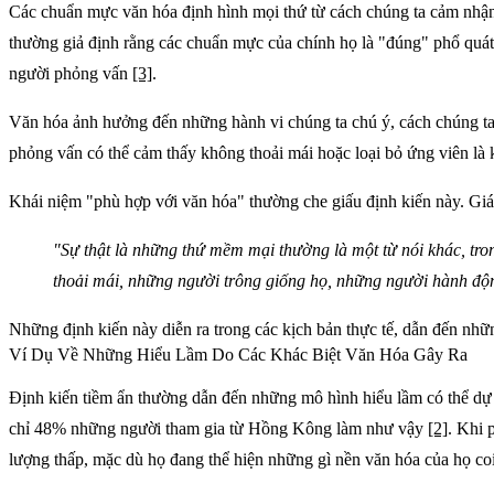
Các chuẩn mực văn hóa định hình mọi thứ từ cách chúng ta cảm nhận 
thường giả định rằng các chuẩn mực của chính họ là "đúng" phổ quát.
người phỏng vấn
[3]
.
Văn hóa ảnh hưởng đến những hành vi chúng ta chú ý, cách chúng ta 
phỏng vấn có thể cảm thấy không thoải mái hoặc loại bỏ ứng viên là
Khái niệm
"phù hợp với văn hóa"
thường che giấu định kiến này. 
"Sự thật là những thứ mềm mại thường là một từ nói khác, tr
thoải mái, những người trông giống họ, những người hành độn
Những định kiến này diễn ra trong các kịch bản thực tế, dẫn đến nh
Ví Dụ Về Những Hiểu Lầm Do Các Khác Biệt Văn Hóa Gây Ra
Định kiến tiềm ẩn thường dẫn đến những mô hình hiểu lầm có thể dự
chỉ 48% những người tham gia từ Hồng Kông làm như vậy
[2]
. Khi 
lượng thấp, mặc dù họ đang thể hiện những gì nền văn hóa của họ coi