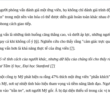
gười phỏng vấn đánh giá một ứng viên, họ không chỉ đánh giá trình độ
in" trong một nền văn hóa có thể được diễn giải hoàn toàn khác nhau ở
phong cách giao tiếp.
ng vấn là những tình huống căng thẳng cao, và dưới áp lực, những n
gay cả khi không cố ý
[6]
. Nghiên cứu cho thấy rằng "cảm giác trực q
ỏng vấn hơn là khả năng thực tế của ứng viên
[7]
.
ó về tính cách của người khác, nhưng dữ liệu của chúng tôi cho thấy 
 sư Tâm lý học, Đại học Stanford
[7]
một công ty Mỹ phát hiện ra rằng
47% thích một ứng viên "phấn khích",
a Mỹ, nơi sự nhiệt tình báo hiệu tham vọng và tiềm năng lãnh đạo. Ngư
vào "trần tre", nơi người Mỹ gốc Á bị đại diện thiểu số trong các vị trí