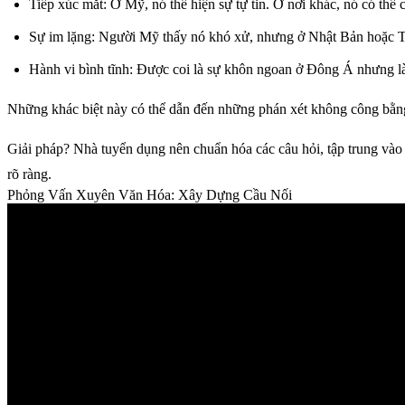
Tiếp xúc mắt
: Ở Mỹ, nó thể hiện sự tự tin. Ở nơi khác, nó có thể c
Sự im lặng
: Người Mỹ thấy nó khó xử, nhưng ở Nhật Bản hoặc Thá
Hành vi bình tĩnh
: Được coi là sự khôn ngoan ở Đông Á nhưng l
Những khác biệt này có thể dẫn đến những phán xét không công bằng.
Giải pháp? Nhà tuyển dụng nên chuẩn hóa các câu hỏi, tập trung vào 
rõ ràng.
Phỏng Vấn Xuyên Văn Hóa: Xây Dựng Cầu Nối