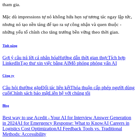
tham gia.
Mặc dù impressions tự nó không hứa hẹn sự tương tác ngay lập tức,
nhưng nó tạo nền tảng để tạo ra sự công nhận và quen thuộc -
những yếu tố chính cho tăng trưởng bền vững theo thời gian.
Tính năng
Gợi ý câu trả lời cá nhân hóa
Hướng dẫn thời gian thực
Tích hợp
LinkedIn
Tạo thư xin việc bằng AI
Mô phỏng phỏng vấn AI
Công ty
Câu hỏi thường gặp
Đối tác liên kết
Thỏa thuận cấp phép người dùng
cuối
Chính sách bảo mật
Liên hệ với chúng tôi
Blog
Best way to use Acedit - Your AI for Interview Answer Generation
in 2024
AI for Emergency Response: What to Know
AI Careers in
Logistics Cost Optimization
AI Feedback Tools vs. Traditional
Methods: Accessibility