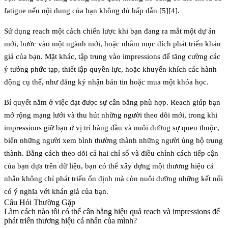
fatigue nếu nội dung của bạn không đủ hấp dẫn
[5]
[4]
.
Sử dụng
reach
một cách chiến lược khi bạn đang ra mắt một dự án
mới, bước vào một ngành mới, hoặc nhằm mục đích phát triển khán
giả của bạn. Mặt khác, tập trung vào
impressions
để tăng cường các
ý tưởng phức tạp, thiết lập quyền lực, hoặc khuyến khích các hành
động cụ thể, như đăng ký nhận bản tin hoặc mua một khóa học.
Bí quyết nằm ở việc đạt được sự cân bằng phù hợp. Reach giúp bạn
mở rộng mạng lưới và thu hút những người theo dõi mới, trong khi
impressions giữ bạn ở vị trí hàng đầu và nuôi dưỡng sự quen thuộc,
biến những người xem bình thường thành những người ủng hộ trung
thành. Bằng cách theo dõi cả hai chỉ số và điều chỉnh cách tiếp cận
của bạn dựa trên dữ liệu, bạn có thể xây dựng một thương hiệu cá
nhân không chỉ phát triển ổn định mà còn nuôi dưỡng những kết nối
có ý nghĩa với khán giả của bạn.
Câu Hỏi Thường Gặp
Làm cách nào tôi có thể cân bằng hiệu quả reach và impressions để
phát triển thương hiệu cá nhân của mình?