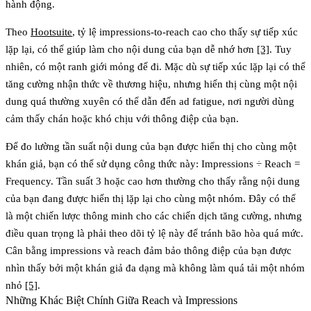
hành động.
Theo
Hootsuite
, tỷ lệ impressions-to-reach cao cho thấy sự tiếp xúc
lặp lại, có thể giúp làm cho nội dung của bạn dễ nhớ hơn
[3]
. Tuy
nhiên, có một ranh giới mỏng để đi. Mặc dù sự tiếp xúc lặp lại có thể
tăng cường nhận thức về thương hiệu, nhưng hiển thị cùng một nội
dung quá thường xuyên có thể dẫn đến ad fatigue, nơi người dùng
cảm thấy chán hoặc khó chịu với thông điệp của bạn.
Để đo lường tần suất nội dung của bạn được hiển thị cho cùng một
khán giả, bạn có thể sử dụng công thức này:
Impressions ÷ Reach =
Frequency
. Tần suất 3 hoặc cao hơn thường cho thấy rằng nội dung
của bạn đang được hiển thị lặp lại cho cùng một nhóm. Đây có thể
là một chiến lược thông minh cho các chiến dịch tăng cường, nhưng
điều quan trọng là phải theo dõi tỷ lệ này để tránh bão hòa quá mức.
Cân bằng impressions và reach đảm bảo thông điệp của bạn được
nhìn thấy bởi một khán giả đa dạng mà không làm quá tải một nhóm
nhỏ
[5]
.
Những Khác Biệt Chính Giữa Reach và Impressions