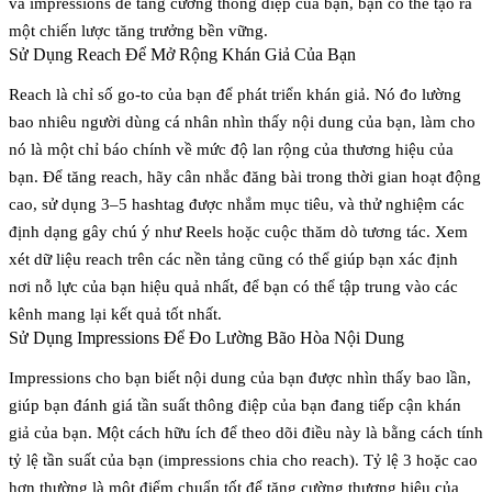
và impressions để tăng cường thông điệp của bạn, bạn có thể tạo ra
một chiến lược tăng trưởng bền vững.
Sử Dụng Reach Để Mở Rộng Khán Giả Của Bạn
Reach là chỉ số go-to của bạn để phát triển khán giả. Nó đo lường
bao nhiêu người dùng cá nhân nhìn thấy nội dung của bạn, làm cho
nó là một chỉ báo chính về mức độ lan rộng của thương hiệu của
bạn. Để tăng reach, hãy cân nhắc đăng bài trong thời gian hoạt động
cao, sử dụng 3–5 hashtag được nhắm mục tiêu, và thử nghiệm các
định dạng gây chú ý như Reels hoặc cuộc thăm dò tương tác. Xem
xét dữ liệu reach trên các nền tảng cũng có thể giúp bạn xác định
nơi nỗ lực của bạn hiệu quả nhất, để bạn có thể tập trung vào các
kênh mang lại kết quả tốt nhất.
Sử Dụng Impressions Để Đo Lường Bão Hòa Nội Dung
Impressions cho bạn biết nội dung của bạn được nhìn thấy bao lần,
giúp bạn đánh giá tần suất thông điệp của bạn đang tiếp cận khán
giả của bạn. Một cách hữu ích để theo dõi điều này là bằng cách tính
tỷ lệ tần suất của bạn (impressions chia cho reach). Tỷ lệ 3 hoặc cao
hơn thường là một điểm chuẩn tốt để tăng cường thương hiệu của