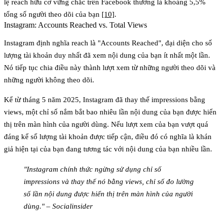
lệ reach hữu cơ vững chắc trên Facebook thường là khoảng
5,5%
tổng số người theo dõi của bạn
[10]
.
Instagram: Accounts Reached vs. Total Views
Instagram định nghĩa reach là
"Accounts Reached"
, đại diện cho số
lượng tài khoản duy nhất đã xem nội dung của bạn ít nhất một lần.
Nó tiếp tục chia điều này thành lượt xem từ những người theo dõi và
những người không theo dõi.
Kể từ tháng 5 năm 2025, Instagram đã thay thế impressions bằng
views
, một chỉ số nắm bắt bao nhiêu lần nội dung của bạn được hiển
thị trên màn hình của người dùng. Nếu lượt xem của bạn vượt quá
đáng kể số lượng tài khoản được tiếp cận, điều đó có nghĩa là khán
giả hiện tại của bạn đang tương tác với nội dung của bạn nhiều lần.
"Instagram chính thức ngừng sử dụng chỉ số
impressions và thay thế nó bằng views, chỉ số đo lường
số lần nội dung được hiển thị trên màn hình của người
dùng." – Socialinsider