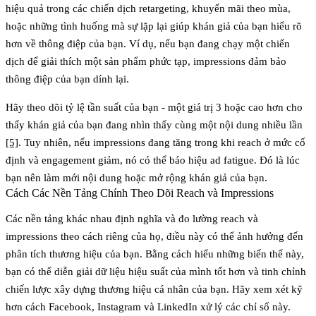
hiệu quả trong các chiến dịch retargeting, khuyến mãi theo mùa,
hoặc những tình huống mà sự lặp lại giúp khán giả của bạn hiểu rõ
hơn về thông điệp của bạn. Ví dụ, nếu bạn đang chạy một chiến
dịch để giải thích một sản phẩm phức tạp, impressions đảm bảo
thông điệp của bạn dính lại.
Hãy theo dõi tỷ lệ tần suất của bạn - một giá trị 3 hoặc cao hơn cho
thấy khán giả của bạn đang nhìn thấy cùng một nội dung nhiều lần
[5]
. Tuy nhiên, nếu impressions đang tăng trong khi reach ở mức cố
định và engagement giảm, nó có thể báo hiệu ad fatigue. Đó là lúc
bạn nên làm mới nội dung hoặc mở rộng khán giả của bạn.
Cách Các Nền Tảng Chính Theo Dõi Reach và Impressions
Các nền tảng khác nhau định nghĩa và đo lường reach và
impressions theo cách riêng của họ, điều này có thể ảnh hưởng đến
phân tích thương hiệu của bạn. Bằng cách hiểu những biến thể này,
bạn có thể diễn giải dữ liệu hiệu suất của mình tốt hơn và tinh chỉnh
chiến lược xây dựng thương hiệu cá nhân của bạn. Hãy xem xét kỹ
hơn cách
Facebook
,
Instagram
và
LinkedIn
xử lý các chỉ số này.