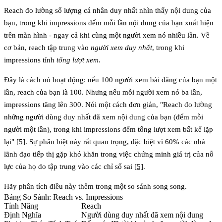
Reach đo lường số lượng cá nhân duy nhất nhìn thấy nội dung của
bạn, trong khi impressions đếm mỗi lần nội dung của bạn xuất hiện
trên màn hình - ngay cả khi cùng một người xem nó nhiều lần. Về
cơ bản, reach tập trung vào
người xem duy nhất
, trong khi
impressions tính
tổng lượt xem
.
Đây là cách nó hoạt động: nếu 100 người xem bài đăng của bạn một
lần, reach của bạn là 100. Nhưng nếu mỗi người xem nó ba lần,
impressions tăng lên 300. Nói một cách đơn giản, "Reach đo lường
những người dùng duy nhất đã xem nội dung của bạn (đếm mỗi
người một lần), trong khi impressions đếm tổng lượt xem bất kể lặp
lại"
[5]
. Sự phân biệt này rất quan trọng, đặc biệt vì 60% các nhà
lãnh đạo tiếp thị gặp khó khăn trong việc chứng minh giá trị của nỗ
lực của họ do tập trung vào các chỉ số sai
[5]
.
Hãy phân tích điều này thêm trong một so sánh song song.
Bảng So Sánh: Reach vs. Impressions
Tính Năng
Reach
Định Nghĩa
Người dùng duy nhất đã xem nội dung