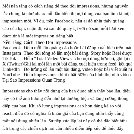
Mỗi nền tảng có cách riêng để theo dõi impressions, nhưng nguyên
tắc chung là như nhau: mỗi lần hiển thị nội dung của bạn tính là một
impression mới. Ví dụ, trên Facebook, nếu ai đó nhìn thấy quảng
cáo của bạn, cuộn đi, và sau đó quay lại với nó sau, mỗi lượt xem
được tính là một impression riêng biệt.
Nền Tảng
Cách Theo Dõi Impressions
Facebook
Đếm mỗi lần quảng cáo hoặc bài đăng xuất hiện trên màn
Instagram
Theo dõi tổng số lần một bài đăng, Story hoặc Reel được
TikTok
Đếm "Total Video Views" cho nội dung hữu cơ, ghi lại mỗi
X (Twitter)
Ghi lại mỗi lần một bài đăng xuất hiện trong feed, kết qu
LinkedIn
Đo lường số lần một bài đăng, video hoặc bài viết xuất hi
YouTube
Đếm impressions khi ít nhất 50% của hình thu nhỏ video hi
Tại Sao Impressions Quan Trọng
Impressions cho thấy nội dung của bạn được nhìn thấy bao lần, điều
này có thể ảnh hưởng đến nhớ lại thương hiệu và tăng cường thông
điệp của bạn. Khi số lượng impressions cao hơn đáng kể so với
reach, điều đó có nghĩa là khán giả của bạn đang nhìn thấy cùng
một nội dung nhiều lần. Sự tiếp xúc lặp lại này có thể đặc biệt hữu
ích trong các chiến dịch nơi cần nhiều điểm tiếp xúc để thúc đẩy