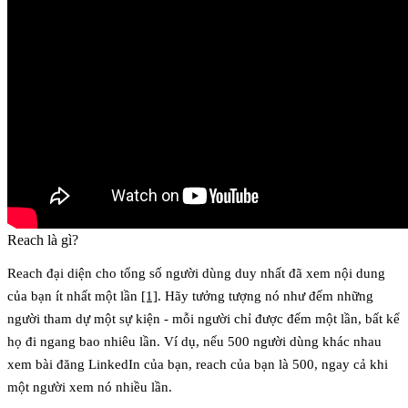
Reach là gì?
Reach đại diện cho tổng số người dùng duy nhất đã xem nội dung
của bạn ít nhất một lần
[1]
. Hãy tưởng tượng nó như đếm những
người tham dự một sự kiện - mỗi người chỉ được đếm một lần, bất kể
họ đi ngang bao nhiêu lần. Ví dụ, nếu 500 người dùng khác nhau
xem bài đăng LinkedIn của bạn, reach của bạn là 500, ngay cả khi
một người xem nó nhiều lần.