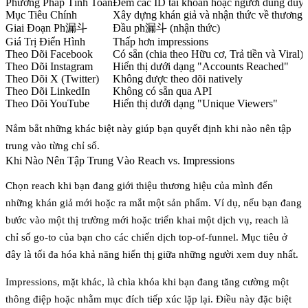
Phương Pháp Tính Toán
Đếm các ID tài khoản hoặc người dùng duy 
Mục Tiêu Chính
Xây dựng khán giả và nhận thức về thương 
Giai Đoạn Ph漏斗
Đầu ph漏斗 (nhận thức)
Giá Trị Điển Hình
Thấp hơn impressions
Theo Dõi Facebook
Có sẵn (chia theo Hữu cơ, Trả tiền và Viral)
Theo Dõi Instagram
Hiển thị dưới dạng "Accounts Reached"
Theo Dõi X (Twitter)
Không được theo dõi natively
Theo Dõi LinkedIn
Không có sẵn qua API
Theo Dõi YouTube
Hiển thị dưới dạng "Unique Viewers"
Nắm bắt những khác biệt này giúp bạn quyết định khi nào nên tập
trung vào từng chỉ số.
Khi Nào Nên Tập Trung Vào Reach vs. Impressions
Chọn reach khi bạn đang giới thiệu thương hiệu của mình đến
những khán giả mới hoặc ra mắt một sản phẩm. Ví dụ, nếu bạn đang
bước vào một thị trường mới hoặc triển khai một dịch vụ, reach là
chỉ số go-to của bạn cho các chiến dịch top-of-funnel. Mục tiêu ở
đây là tối đa hóa khả năng hiển thị giữa những người xem duy nhất.
Impressions, mặt khác, là chìa khóa khi bạn đang tăng cường một
thông điệp hoặc nhằm mục đích tiếp xúc lặp lại. Điều này đặc biệt