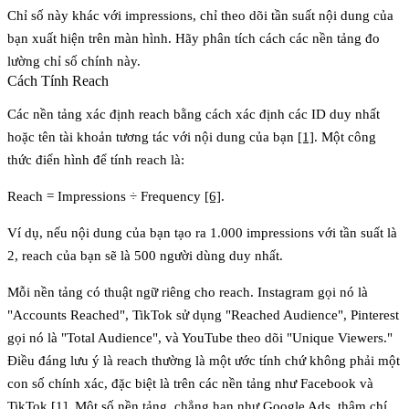
Chỉ số này khác với impressions, chỉ theo dõi tần suất nội dung của
bạn xuất hiện trên màn hình. Hãy phân tích cách các nền tảng đo
lường chỉ số chính này.
Cách Tính Reach
Các nền tảng xác định reach bằng cách xác định các ID duy nhất
hoặc tên tài khoản tương tác với nội dung của bạn
[1]
. Một công
thức điển hình để tính reach là:
Reach = Impressions ÷ Frequency
[6]
.
Ví dụ, nếu nội dung của bạn tạo ra 1.000 impressions với tần suất là
2, reach của bạn sẽ là 500 người dùng duy nhất.
Mỗi nền tảng có thuật ngữ riêng cho reach. Instagram gọi nó là
"Accounts Reached", TikTok sử dụng "Reached Audience", Pinterest
gọi nó là "Total Audience", và YouTube theo dõi "Unique Viewers."
Điều đáng lưu ý là reach thường là một ước tính chứ không phải một
con số chính xác, đặc biệt là trên các nền tảng như Facebook và
TikTok
[1]
. Một số nền tảng, chẳng hạn như Google Ads, thậm chí