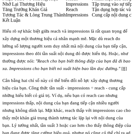
Nhớ Lại Thương Hiệu
Impressions
Tập trung vào sự tiếp 
Tăng Trưởng Khán Giả
Reach
Tận dụng hợp tác và q
Tương Tác & Lòng Trung Thành
Impressions
Cung cấp nội dung chấ
Kết Luận
Hiểu rõ sự khác biệt giữa
reach
và
impressions
là rất quan trọng để
xây dựng một thương hiệu cá nhân mạnh mẽ. Mặc dù reach đo
lường số lượng người xem duy nhất mà nội dung của bạn tiếp cận,
impressions theo dõi tần suất nội dung đó được hiển thị. Hoặc, như
thường được nói:
"Reach cho bạn biết thông điệp của bạn đã đi bao
xa. Impressions cho bạn biết nó xuất hiện bao lần dọc đường."
[8]
Cân bằng hai chỉ số này có thể biến đổi nỗ lực xây dựng thương
hiệu của bạn. Công thức tần suất -
impressions ÷ reach
- cung cấp
những hiểu biết có giá trị. Ví dụ, nếu bạn có reach cao nhưng
impressions thấp, nội dung của bạn đang tiếp cận nhiều người
nhưng không dính lại. Mặt khác, reach thấp với impressions cao cho
thấy một khán giả trung thành tương tác lặp lại với nội dung của
bạn. Lý tưởng nhất, tần suất 3 hoặc cao hơn cho thấy thông điệp của
bạn đang được tăng cường hiệu quả, nhưng nó cũng có thể chỉ ra ad