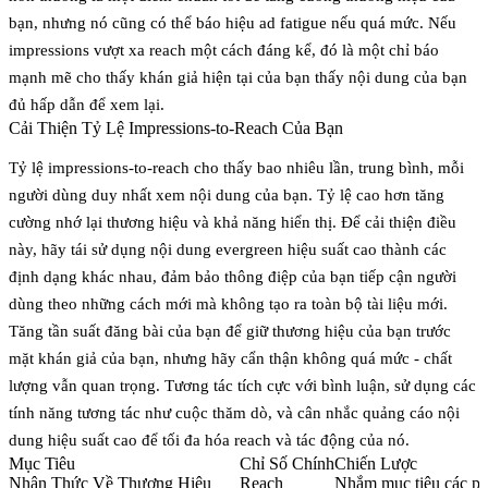
bạn, nhưng nó cũng có thể báo hiệu ad fatigue nếu quá mức. Nếu
impressions vượt xa reach một cách đáng kể, đó là một chỉ báo
mạnh mẽ cho thấy khán giả hiện tại của bạn thấy nội dung của bạn
đủ hấp dẫn để xem lại.
Cải Thiện Tỷ Lệ Impressions-to-Reach Của Bạn
Tỷ lệ impressions-to-reach cho thấy bao nhiêu lần, trung bình, mỗi
người dùng duy nhất xem nội dung của bạn. Tỷ lệ cao hơn tăng
cường nhớ lại thương hiệu và khả năng hiển thị. Để cải thiện điều
này, hãy tái sử dụng nội dung evergreen hiệu suất cao thành các
định dạng khác nhau, đảm bảo thông điệp của bạn tiếp cận người
dùng theo những cách mới mà không tạo ra toàn bộ tài liệu mới.
Tăng tần suất đăng bài của bạn để giữ thương hiệu của bạn trước
mặt khán giả của bạn, nhưng hãy cẩn thận không quá mức - chất
lượng vẫn quan trọng. Tương tác tích cực với bình luận, sử dụng các
tính năng tương tác như cuộc thăm dò, và cân nhắc quảng cáo nội
dung hiệu suất cao để tối đa hóa reach và tác động của nó.
Mục Tiêu
Chỉ Số Chính
Chiến Lược
Nhận Thức Về Thương Hiệu
Reach
Nhắm mục tiêu các phâ