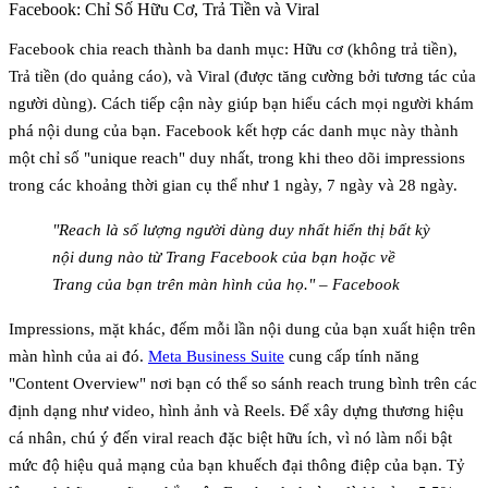
Facebook: Chỉ Số Hữu Cơ, Trả Tiền và Viral
Facebook chia reach thành ba danh mục:
Hữu cơ
(không trả tiền),
Trả tiền
(do quảng cáo), và
Viral
(được tăng cường bởi tương tác của
người dùng). Cách tiếp cận này giúp bạn hiểu cách mọi người khám
phá nội dung của bạn. Facebook kết hợp các danh mục này thành
một chỉ số "unique reach" duy nhất, trong khi theo dõi impressions
trong các khoảng thời gian cụ thể như 1 ngày, 7 ngày và 28 ngày.
"Reach là số lượng người dùng duy nhất hiển thị bất kỳ
nội dung nào từ Trang Facebook của bạn hoặc về
Trang của bạn trên màn hình của họ." – Facebook
Impressions, mặt khác, đếm mỗi lần nội dung của bạn xuất hiện trên
màn hình của ai đó.
Meta Business Suite
cung cấp tính năng
"Content Overview" nơi bạn có thể so sánh reach trung bình trên các
định dạng như video, hình ảnh và Reels. Để xây dựng thương hiệu
cá nhân, chú ý đến
viral reach
đặc biệt hữu ích, vì nó làm nổi bật
mức độ hiệu quả mạng của bạn khuếch đại thông điệp của bạn. Tỷ