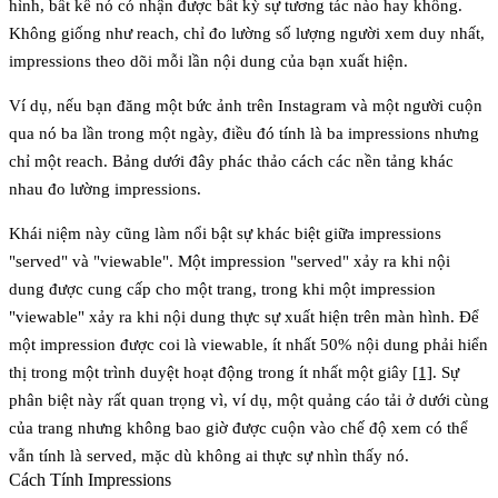
hình, bất kể nó có nhận được bất kỳ sự tương tác nào hay không.
Không giống như reach, chỉ đo lường số lượng người xem duy nhất,
impressions theo dõi mỗi lần nội dung của bạn xuất hiện.
Ví dụ, nếu bạn đăng một bức ảnh trên Instagram và một người cuộn
qua nó ba lần trong một ngày, điều đó tính là ba impressions nhưng
chỉ một reach. Bảng dưới đây phác thảo cách các nền tảng khác
nhau đo lường impressions.
Khái niệm này cũng làm nổi bật sự khác biệt giữa impressions
"served" và "viewable". Một impression "served" xảy ra khi nội
dung được cung cấp cho một trang, trong khi một impression
"viewable" xảy ra khi nội dung thực sự xuất hiện trên màn hình. Để
một impression được coi là viewable, ít nhất 50% nội dung phải hiển
thị trong một trình duyệt hoạt động trong ít nhất một giây
[1]
. Sự
phân biệt này rất quan trọng vì, ví dụ, một quảng cáo tải ở dưới cùng
của trang nhưng không bao giờ được cuộn vào chế độ xem có thể
vẫn tính là served, mặc dù không ai thực sự nhìn thấy nó.
Cách Tính Impressions