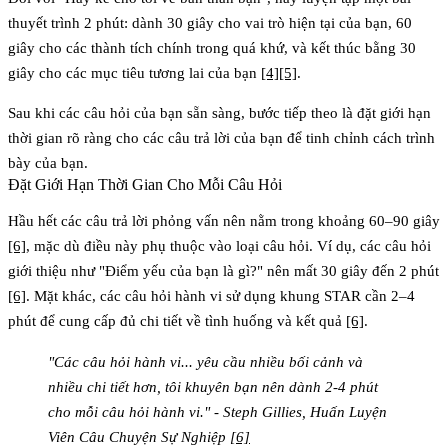
thuyết trình 2 phút
: dành 30 giây cho vai trò hiện tại của bạn, 60
giây cho các thành tích chính trong quá khứ, và kết thúc bằng 30
giây cho các mục tiêu tương lai của bạn
[4]
[5]
.
Sau khi các câu hỏi của bạn sẵn sàng, bước tiếp theo là đặt giới hạn
thời gian rõ ràng cho các câu trả lời của bạn để tinh chỉnh cách trình
bày của bạn.
Đặt Giới Hạn Thời Gian Cho Mỗi Câu Hỏi
Hầu hết các câu trả lời phỏng vấn nên nằm trong khoảng
60–90 giây
[6]
, mặc dù điều này phụ thuộc vào loại câu hỏi. Ví dụ, các câu hỏi
giới thiệu như "Điểm yếu của bạn là gì?" nên mất
30 giây đến 2 phút
[6]
. Mặt khác, các câu hỏi hành vi sử dụng khung STAR cần
2–4
phút
để cung cấp đủ chi tiết về tình huống và kết quả
[6]
.
"Các câu hỏi hành vi... yêu cầu nhiều bối cảnh và
nhiều chi tiết hơn, tôi khuyên bạn nên dành 2-4 phút
cho mỗi câu hỏi hành vi." - Steph Gillies, Huấn Luyện
Viên Câu Chuyện Sự Nghiệp
[6]