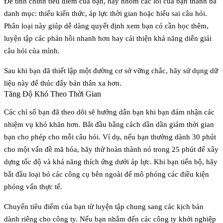
Để tinh chỉnh tiêu điểm của bạn, hãy nhóm các lỗi của bạn thành ba
danh mục: thiếu kiến thức, áp lực thời gian hoặc hiểu sai câu hỏi.
Phân loại này giúp dễ dàng quyết định xem bạn có cần học thêm,
luyện tập các phản hồi nhanh hơn hay cải thiện khả năng diễn giải
câu hỏi của mình.
Sau khi bạn đã thiết lập một đường cơ sở vững chắc, hãy sử dụng dữ
liệu này để thúc đẩy bản thân xa hơn.
Tăng Độ Khó Theo Thời Gian
Các chỉ số bạn đã theo dõi sẽ hướng dẫn bạn khi bạn đảm nhận các
nhiệm vụ khó khăn hơn. Bắt đầu bằng cách dần dần giảm thời gian
bạn cho phép cho mỗi câu hỏi. Ví dụ, nếu bạn thường dành 30 phút
cho một vấn đề mã hóa, hãy thử hoàn thành nó trong 25 phút để xây
dựng tốc độ và khả năng thích ứng dưới áp lực. Khi bạn tiến bộ, hãy
bắt đầu loại bỏ các công cụ bên ngoài để mô phỏng các điều kiện
phỏng vấn thực tế.
Chuyển tiêu điểm của bạn từ luyện tập chung sang các kịch bản
dành riêng cho công ty. Nếu bạn nhắm đến các công ty khởi nghiệp