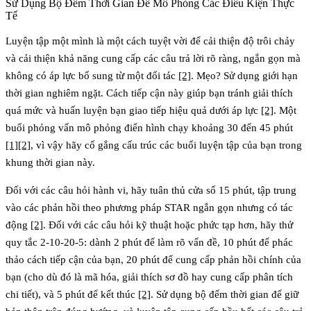
Sử Dụng Bộ Đếm Thời Gian Để Mô Phỏng Các Điều Kiện Thực
Tế
Luyện tập một mình là một cách tuyệt vời để cải thiện độ trôi chảy
và cải thiện khả năng cung cấp các câu trả lời rõ ràng, ngắn gọn mà
không có áp lực bổ sung từ một đối tác
[2]
. Mẹo? Sử dụng giới hạn
thời gian nghiêm ngặt. Cách tiếp cận này giúp bạn tránh giải thích
quá mức và huấn luyện bạn giao tiếp hiệu quả dưới áp lực
[2]
. Một
buổi phỏng vấn mô phỏng điển hình chạy khoảng 30 đến 45 phút
[1]
[2]
, vì vậy hãy cố gắng cấu trúc các buổi luyện tập của bạn trong
khung thời gian này.
Đối với các câu hỏi hành vi, hãy tuân thủ cửa sổ 15 phút, tập trung
vào các phản hồi theo phương pháp STAR ngắn gọn nhưng có tác
động
[2]
. Đối với các câu hỏi kỹ thuật hoặc phức tạp hơn, hãy thử
quy tắc 2-10-20-5
: dành 2 phút để làm rõ vấn đề, 10 phút để phác
thảo cách tiếp cận của bạn, 20 phút để cung cấp phản hồi chính của
bạn (cho dù đó là mã hóa, giải thích sơ đồ hay cung cấp phân tích
chi tiết), và 5 phút để kết thúc
[2]
. Sử dụng bộ đếm thời gian để giữ