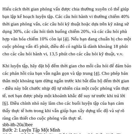
Hiểu cách thời gian phỏng vấn được chia thường xuyên có thể giúp
bạn lập kế hoạch luyện tập. Các câu hỏi hành vi thường chiếm 40%
thời gian phỏng vấn, các câu hỏi kỹ thuật hoặc dựa trên kỹ năng sử
dụng 30%, các câu hỏi tình huống chiếm 20%, và các câu hỏi phù
hợp văn hóa chiếm 10% còn lại
[4]
. Nếu bạn đang chuẩn bị cho một
cuộc phỏng vấn 45 phút, điều đó có nghĩa là dành khoảng 18 phút
cho các câu hỏi hành vi, 13,5 phút cho các câu hỏi kỹ thuật, v.v.
Khi luyện tập, hãy đặt bộ đếm thời gian cho mỗi câu hỏi để đảm bảo
các phản hồi của bạn vẫn ngắn gọn và tập trung
[4]
. Cho phép bản
thân một khoảng tạm dừng ngắn trước khi bắt đầu bộ đếm thời gian
- điều này bắt chước nhịp độ tự nhiên của một cuộc phỏng vấn thực
tế, nơi bạn được phép một khoảnh khắc để suy tư trước khi trả lời
[6]
. Điều chỉnh nhỏ này làm cho các buổi luyện tập của bạn cảm
thấy thực tế hơn trong khi vẫn giúp bạn xây dựng tốc độ và sự rõ
ràng cần thiết cho cuộc phỏng vấn thực tế.
sbb-itb-20a3bee
Bước 2: Luyện Tập Một Mình