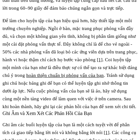
bản thân trên đúng hướng, và luyện tập cung cấp hầu hết các câu trả
lời trong 60–90 giây để đảm bảo chúng ngắn gọn và trực tiếp.
Để làm cho luyện tập của bạn hiệu quả hơn, hãy thiết lập một môi
trường chuyên nghiệp. Ngồi ở bàn, mặc trang phục phỏng vấn đầy
đủ, và chọn một không gian yên tĩnh, không bị phân tâm giống như
một cài đặt phỏng vấn thực tế. Đây không chỉ là để cho vẻ ngoài -
50% các nhà phỏng vấn đã loại bỏ các ứng viên dựa trên trang phục,
hành vi hoặc thậm chí cách họ bước vào phòng
[1]
. Coi luyện tập
một mình của bạn như là điều thực sự có thể tạo ra sự khác biệt đáng
chú ý trong
hoàn thiện chuẩn bị phỏng vấn của bạn
. Tránh sử dụng
ghi chú hoặc bảng ghi để bạn có thể luyện tập ghi nhớ thông tin
dưới áp lực. Nếu cuộc phỏng vấn của bạn sẽ là ảo, hãy sử dụng
cùng một nền tảng video để làm quen với việc ở trên camera. Sau
khi hoàn thành, hãy ghi lại các phản hồi của bạn để xem xét chi tiết.
Ghi Âm và Xem Xét Các Phản Hồi Của Bạn
Ghi âm các buổi luyện tập của bạn là một cách tuyệt vời để phân
tích cả giao tiếp bằng lời nói và không bằng lời nói
[1]
. Các công cụ