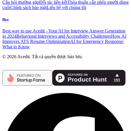
Câu hỏi thường gặp
Đối tác liên kết
Thỏa thuận cấp phép người dùng
cuối
Chính sách bảo mật
Liên hệ với chúng tôi
Blog
Best way to use Acedit - Your AI for Interview Answer Generation
in 2024
Behavioral Interviews and Accessibility Challenges
How AI
Improves ATS Resume Optimization
AI for Emergency Response:
What to Know
© 2026 Acedit. Tất cả quyền được bảo lưu.