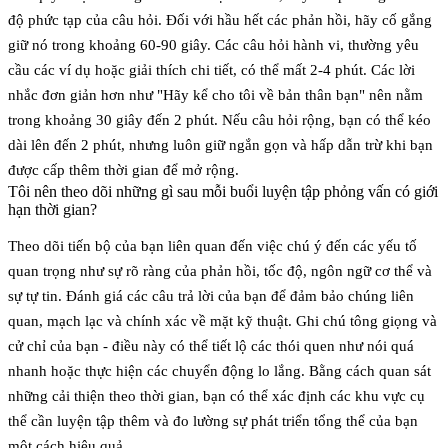
độ phức tạp của câu hỏi. Đối với hầu hết các phản hồi, hãy cố gắng
giữ nó trong khoảng
60-90 giây
. Các câu hỏi hành vi, thường yêu
cầu các ví dụ hoặc giải thích chi tiết, có thể mất
2-4 phút
. Các lời
nhắc đơn giản hơn như "Hãy kể cho tôi về bản thân bạn" nên nằm
trong khoảng
30 giây đến 2 phút
. Nếu câu hỏi rộng, bạn có thể kéo
dài lên đến 2 phút, nhưng luôn giữ ngắn gọn và hấp dẫn trừ khi bạn
được cấp thêm thời gian để mở rộng.
Tôi nên theo dõi những gì sau mỗi buổi luyện tập phỏng vấn có giới
hạn thời gian?
Theo dõi tiến bộ của bạn liên quan đến việc chú ý đến các yếu tố
quan trọng như
sự rõ ràng của phản hồi
, tốc độ, ngôn ngữ cơ thể và
sự tự tin. Đánh giá các câu trả lời của bạn để đảm bảo chúng
liên
quan
,
mạch lạc
và chính xác về mặt kỹ thuật. Ghi chú tông giọng và
cử chỉ của bạn - điều này có thể tiết lộ các thói quen như nói quá
nhanh hoặc thực hiện các chuyển động lo lắng. Bằng cách quan sát
những cải thiện theo thời gian, bạn có thể xác định các khu vực cụ
thể cần luyện tập thêm và đo lường sự phát triển tổng thể của bạn
một cách hiệu quả.