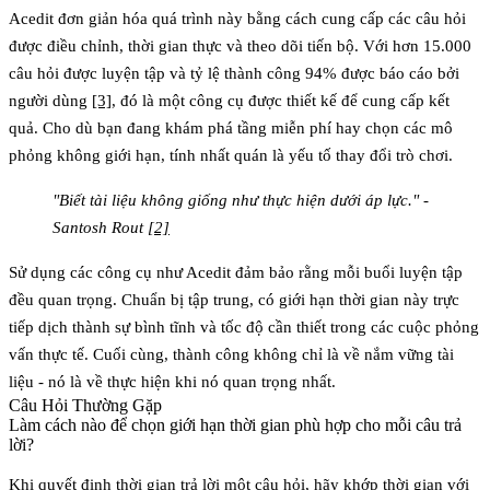
Acedit đơn giản hóa quá trình này bằng cách cung cấp các câu hỏi
được điều chỉnh, thời gian thực và theo dõi tiến bộ. Với hơn 15.000
câu hỏi được luyện tập và tỷ lệ thành công 94% được báo cáo bởi
người dùng
[3]
, đó là một công cụ được thiết kế để cung cấp kết
quả. Cho dù bạn đang khám phá tầng miễn phí hay chọn các mô
phỏng không giới hạn, tính nhất quán là yếu tố thay đổi trò chơi.
"Biết tài liệu không giống như thực hiện dưới áp lực." -
Santosh Rout
[2]
Sử dụng các công cụ như Acedit đảm bảo rằng mỗi buổi luyện tập
đều quan trọng. Chuẩn bị tập trung, có giới hạn thời gian này trực
tiếp dịch thành sự bình tĩnh và tốc độ cần thiết trong các cuộc phỏng
vấn thực tế. Cuối cùng, thành công không chỉ là về nắm vững tài
liệu - nó là về thực hiện khi nó quan trọng nhất.
Câu Hỏi Thường Gặp
Làm cách nào để chọn giới hạn thời gian phù hợp cho mỗi câu trả
lời?
Khi quyết định thời gian trả lời một câu hỏi, hãy khớp thời gian với