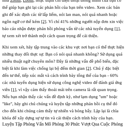
như
Zoom
,
Loom
, hoặc thậm chí điện thoại thông minh của bạn có
thể giúp bạn ghi lại các phản hồi của bạn trên video. Xem các bản
ghi để xác định các từ lấp liếm, nói lan man, nói quá nhanh hoặc
ngôn ngữ cơ thể kém
[2]
. Vì
chỉ 41% những người nộp đơn xin việc
báo cáo nhận được phản hồi phỏng vấn từ các nhà tuyển dụng
[1]
,
tự xem xét trở thành một cách quan trọng để cải thiện.
Khi xem xét, hãy tập trung vào các khu vực nơi bạn có thể thực hiện
những thay đổi thực sự. Bạn có nói quá nhanh không? Sử dụng quá
nhiều thuật ngữ chuyên môn? Đây là những vấn đề phổ biến, đặc
biệt là khi làm việc chống lại bộ đếm thời gian
[2]
. Chú ý đặc biệt
đến tư thế, tiếp xúc mắt và cách trình bày tổng thể của bạn -
60%
các nhà tuyển dụng hiện sử dụng công nghệ video để đánh giá ứng
viên
[1]
, vì vậy cảm thấy thoải mái trên camera là rất quan trọng.
Nếu bạn nhận thấy các vấn đề định kỳ, như lạm dụng "um" hoặc
"like", hãy ghi chú chúng và luyện tập những phản hồi cụ thể đó
cho đến khi chúng cảm thấy tự nhiên và bóng bẩy. Lặp lại là chìa
khóa để xây dựng sự tự tin và cải thiện cách trình bày của bạn.
Luyện Tập Phỏng Vấn Mô Phỏng 30 Phút: Vượt Qua Cuộc Phỏng