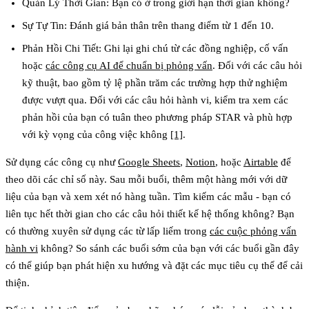
Quản Lý Thời Gian
: Bạn có ở trong giới hạn thời gian không?
Sự Tự Tin
: Đánh giá bản thân trên thang điểm từ 1 đến 10.
Phản Hồi Chi Tiết
: Ghi lại ghi chú từ các đồng nghiệp, cố vấn
hoặc
các công cụ AI để chuẩn bị phỏng vấn
. Đối với các câu hỏi
kỹ thuật, bao gồm tỷ lệ phần trăm các trường hợp thử nghiệm
được vượt qua. Đối với các câu hỏi hành vi, kiểm tra xem các
phản hồi của bạn có tuân theo phương pháp STAR và phù hợp
với kỳ vọng của công việc không
[1]
.
Sử dụng các công cụ như
Google Sheets
,
Notion
, hoặc
Airtable
để
theo dõi các chỉ số này. Sau mỗi buổi, thêm một hàng mới với dữ
liệu của bạn và xem xét nó hàng tuần. Tìm kiếm các mẫu - bạn có
liên tục hết thời gian cho các câu hỏi thiết kế hệ thống không? Bạn
có thường xuyên sử dụng các từ lấp liếm trong
các cuộc phỏng vấn
hành vi
không? So sánh các buổi sớm của bạn với các buổi gần đây
có thể giúp bạn phát hiện xu hướng và đặt các mục tiêu cụ thể để cải
thiện.