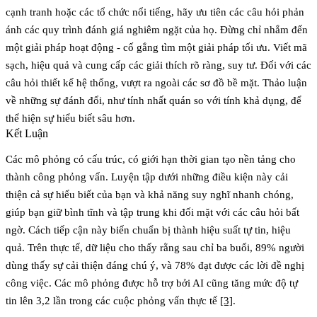
cạnh tranh hoặc các tổ chức nổi tiếng, hãy ưu tiên các câu hỏi phản
ánh các quy trình đánh giá nghiêm ngặt của họ. Đừng chỉ nhắm đến
một giải pháp hoạt động - cố gắng tìm một giải pháp tối ưu. Viết mã
sạch, hiệu quả và cung cấp các giải thích rõ ràng, suy tư. Đối với các
câu hỏi thiết kế hệ thống, vượt ra ngoài các sơ đồ bề mặt. Thảo luận
về những sự đánh đổi, như tính nhất quán so với tính khả dụng, để
thể hiện sự hiểu biết sâu hơn.
Kết Luận
Các mô phỏng có cấu trúc, có giới hạn thời gian tạo nền tảng cho
thành công phỏng vấn. Luyện tập dưới những điều kiện này cải
thiện cả sự hiểu biết của bạn và khả năng suy nghĩ nhanh chóng,
giúp bạn giữ bình tĩnh và tập trung khi đối mặt với các câu hỏi bất
ngờ. Cách tiếp cận này biến chuẩn bị thành hiệu suất tự tin, hiệu
quả. Trên thực tế, dữ liệu cho thấy rằng sau chỉ ba buổi, 89% người
dùng thấy sự cải thiện đáng chú ý, và 78% đạt được các lời đề nghị
công việc. Các mô phỏng được hỗ trợ bởi AI cũng tăng mức độ tự
tin lên 3,2 lần trong các cuộc phỏng vấn thực tế
[3]
.