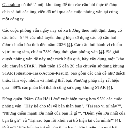
Glassdoor
có thể là một kho tàng để tìm các câu hỏi thực tế được
chia sẻ bởi các ứng viên đã trải qua các cuộc phỏng vấn tại cùng
một công ty.
Các cuộc phỏng vấn ngày nay có xu hướng theo một định dạng có
cấu trúc -
94% các nhà tuyển dụng hiện sử dụng các bộ câu hỏi
được chuẩn hóa
tính đến năm 2026
[4]
. Các câu hỏi hành vi chiếm
vị trí trung tâm, chiếm
78% tổng thời gian phỏng vấn
[4]
. Để giải
quyết những vấn đề này một cách hiệu quả, hãy xây dựng một "kho
câu chuyện STAR". Phát triển 15 đến 20 câu chuyện sử dụng
khung
STAR (Situation-Task-Action-Result)
, bao gồm các chủ đề như thách
thức, làm việc nhóm và những thất bại. Phương pháp này rất hiệu
quả -
89% các phản hồi thành công sử dụng khung STAR
[4]
.
Đừng quên "Năm Câu Hỏi Lớn" xuất hiện trong hơn 95% các cuộc
phỏng vấn: "Hãy kể cho tôi về bản thân bạn", "Tại sao vị trí này?",
"Những điểm mạnh lớn nhất của bạn là gì?", "Điểm yếu lớn nhất của
bạn là gì?" và "Tại sao bạn rời khỏi vai trò hiện tại của mình?"
[4]
.
Đối với "Hãy kể cho tôi về bản thân bạn", hãy luyện tập một
bài