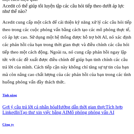
Acedit có thể giúp tôi luyện tập các câu hỏi tiếp theo dưới áp lực
như thế nào?
Acedit cung cấp một cách để cải thiện kỹ năng xử lý các câu hỏi tiếp
theo trong các cuộc phỏng vấn bằng cách tạo các mô phỏng thực tế,
có áp lực cao. Sử dụng một hệ thống được hỗ trợ bởi AI, nó xác định
các phản hồi của bạn trong thời gian thực và điều chỉnh các câu hỏi
tiếp theo một cách động. Ngoài ra, nó cung cấp phản hồi ngay lập
tức với các đề xuất được điều chỉnh để giúp bạn tinh chỉnh các câu
trả lời của mình. Cách tiếp cận này không chỉ tăng sự tự tin của bạn
mà còn nâng cao chất lượng của các phản hồi của bạn trong các tình
huống phỏng vấn đầy thách thức.
Tính năng
Gợi ý câu trả lời cá nhân hóa
Hướng dẫn thời gian thực
Tích hợp
LinkedIn
Tạo thư xin việc bằng AI
Mô phỏng phỏng vấn AI
Công ty