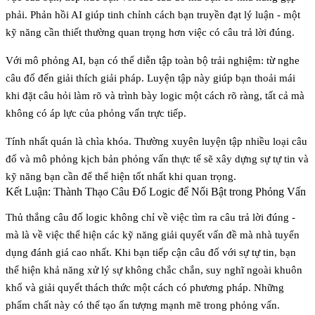
phải. Phản hồi AI giúp tinh chỉnh cách bạn truyền đạt lý luận - một
kỹ năng cần thiết thường quan trọng hơn việc có câu trả lời đúng.
Với mô phỏng AI, bạn có thể diễn tập toàn bộ trải nghiệm: từ nghe
câu đố đến giải thích giải pháp. Luyện tập này giúp bạn thoải mái
khi đặt câu hỏi làm rõ và trình bày logic một cách rõ ràng, tất cả mà
không có áp lực của phỏng vấn trực tiếp.
Tính nhất quán là chìa khóa. Thường xuyên luyện tập nhiều loại câu
đố và mô phỏng kịch bản phỏng vấn thực tế sẽ xây dựng sự tự tin và
kỹ năng bạn cần để thể hiện tốt nhất khi quan trọng.
Kết Luận: Thành Thạo Câu Đố Logic để Nổi Bật trong Phỏng Vấn
Thủ thắng câu đố logic không chỉ về việc tìm ra câu trả lời đúng -
mà là về việc thể hiện các kỹ năng giải quyết vấn đề mà nhà tuyển
dụng đánh giá cao nhất. Khi bạn tiếp cận câu đố với sự tự tin, bạn
thể hiện khả năng xử lý sự không chắc chắn, suy nghĩ ngoài khuôn
khổ và giải quyết thách thức một cách có phương pháp. Những
phẩm chất này có thể tạo ấn tượng mạnh mẽ trong phỏng vấn.