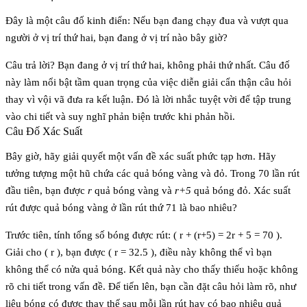
Đây là một câu đố kinh điển: Nếu bạn đang chạy đua và vượt qua
người ở vị trí thứ hai, bạn đang ở vị trí nào bây giờ?
Câu trả lời? Bạn đang ở
vị trí thứ hai
, không phải thứ nhất. Câu đố
này làm nổi bật tầm quan trọng của việc diễn giải cẩn thận câu hỏi
thay vì vội vã đưa ra kết luận. Đó là lời nhắc tuyệt vời để tập trung
vào chi tiết và suy nghĩ phản biện trước khi phản hồi.
Câu Đố Xác Suất
Bây giờ, hãy giải quyết một vấn đề xác suất phức tạp hơn. Hãy
tưởng tượng một hũ chứa các quả bóng vàng và đỏ. Trong 70 lần rút
đầu tiên, bạn được
r
quả bóng vàng và
r+5
quả bóng đỏ. Xác suất
rút được quả bóng vàng ở lần rút thứ 71 là bao nhiêu?
Trước tiên, tính tổng số bóng được rút: ( r + (r+5) = 2r + 5 = 70 ).
Giải cho ( r ), bạn được ( r = 32.5 ), điều này không thể vì bạn
không thể có nửa quả bóng. Kết quả này cho thấy thiếu hoặc không
rõ chi tiết trong vấn đề. Để tiến lên, bạn cần đặt câu hỏi làm rõ, như
liệu bóng có được thay thế sau mỗi lần rút hay có bao nhiêu quả