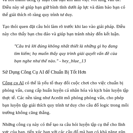
Điều này sẽ giúp bạn giữ bình tĩnh dưới áp lực và đảm bảo bạn có
thể giải thích rõ ràng quy trình tư duy.
Tạo thói quen đặt câu hỏi làm rõ trước khi lao vào giải pháp. Điều
này cho thấy bạn chu đáo và giúp bạn tránh nhảy đến kết luận.
"Câu trả lời đúng không nhất thiết là những gì họ đang
tìm kiếm; họ muốn thấy quy trình giải quyết vấn đề của
bạn nghe như thế nào." - hey_blue_13
Sử Dụng Công Cụ AI để Chuẩn Bị Tốt Hơn
Công cụ AI
có thể là yếu tố thay đổi cuộc chơi cho việc chuẩn bị
phỏng vấn, cung cấp huấn luyện cá nhân hóa và kịch bản luyện tập
thực tế. Các nền tảng như Acedit mô phỏng phỏng vấn, cho phép
bạn luyện tập giải thích quy trình tư duy cho câu đố logic trong môi
trường không căng thẳng.
Những công cụ này có thể tạo ra câu hỏi luyện tập cụ thể cho lĩnh
vực của bạn, tiếp xúc bạn với các câu đố mà bạn có khả năng gặp