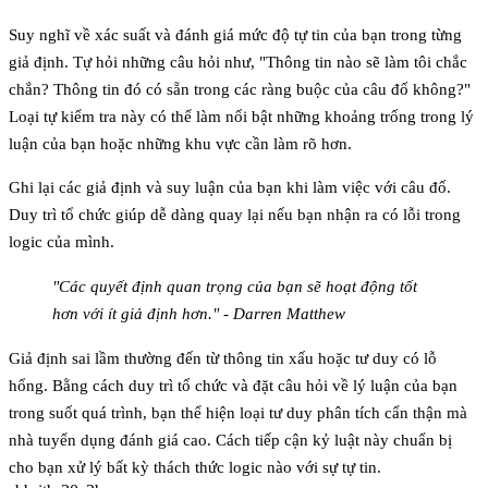
Suy nghĩ về xác suất và đánh giá mức độ tự tin của bạn trong từng
giả định. Tự hỏi những câu hỏi như, "Thông tin nào sẽ làm tôi chắc
chắn? Thông tin đó có sẵn trong các ràng buộc của câu đố không?"
Loại tự kiểm tra này có thể làm nổi bật những khoảng trống trong lý
luận của bạn hoặc những khu vực cần làm rõ hơn.
Ghi lại các giả định và suy luận của bạn khi làm việc với câu đố.
Duy trì tổ chức giúp dễ dàng quay lại nếu bạn nhận ra có lỗi trong
logic của mình.
"Các quyết định quan trọng của bạn sẽ hoạt động tốt
hơn với ít giả định hơn." - Darren Matthew
Giả định sai lầm thường đến từ thông tin xấu hoặc tư duy có lỗ
hổng. Bằng cách duy trì tổ chức và đặt câu hỏi về lý luận của bạn
trong suốt quá trình, bạn thể hiện loại tư duy phân tích cẩn thận mà
nhà tuyển dụng đánh giá cao. Cách tiếp cận kỷ luật này chuẩn bị
cho bạn xử lý bất kỳ thách thức logic nào với sự tự tin.