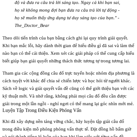
độ và đưa ra câu trả lời sáng tạo. Ngay cả khi bạn sai,
họ sẽ không mong đợi bạn đưa ra câu trả lời tự động -
họ sẽ muốn thấy ứng dụng tư duy sáng tạo của bạn." -
The_Doctor_Bear
Theo dõi tiến trình của bạn bằng cách ghi lại quy trình giải quyết.
Khi bạn mắc lỗi, hãy dành thời gian để hiểu điều gì đã sai và làm thế
nào bạn có thể cải thiện. Xem xét các giải pháp có thể cung cấp hiểu
biết giúp bạn giải quyết những thách thức tương tự trong tương lai.
Tham gia các cộng đồng câu đố trực tuyến hoặc nhóm địa phương là
cách tuyệt vời khác để chia sẻ chiến lược và học hỏi từ người khác.
Sách về logic và giải quyết vấn đề cũng có thể giới thiệu bạn với các
kỹ thuật mới. Và nhớ rằng, không phải mọi câu đố đều cần được
giải trong một lần ngồi - nghỉ ngơi có thể mang lại góc nhìn mới mẻ.
Luyện Tập Trong Điều Kiện Phỏng Vấn
Khi đã xây dựng nền tảng vững chắc, hãy luyện tập giải câu đố
trong điều kiện mô phỏng phỏng vấn thực tế. Đặt đồng hồ bấm giờ
và nói thành tiếng lý luận của bạn khi làm việc với từng vấn đề.