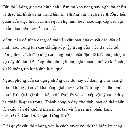
Câu đố không gian và hình ảnh kiểm tra khả năng suy nghĩ ba chiều
và thao tác hình dạng trong tâm trí. Những thử thách này thường liên
quan đến việc hiểu các mối quan hệ hình học hoặc sắp xếp các vật
phẩm dựa trên quy tắc cụ thể.
Ví dụ,
câu đố hình dạng
có thể yêu cầu bạn giải quyết các vấn đề
hình học, trong khi
câu đố sắp xếp
tập trung vào việc đặt các đối
tượng theo cách đáp ứng các ràng buộc nhất định
[2]
. Những nhiệm
vụ này đòi hỏi kỹ năng hình dung không gian mạnh mẽ và khả năng
xử lý thông tin hình ảnh hiệu quả.
Người phỏng vấn sử dụng những câu đố này để đánh giá trí thông
minh không gian và khả năng giải quyết vấn đề trong các lĩnh vực
như kỹ thuật hoặc thiết kế, nơi hiểu biết về sắp xếp vật lý và tư duy
ba chiều là quan trọng. Thành công ở đây cho thấy bạn có thể phân
tích các vấn đề không gian phức tạp và tìm ra giải pháp logic.
Cách Giải Câu Đố Logic Từng Bước
Giải quyết
câu đố phỏng vấn
là cách tuyệt vời để thể hiện kỹ năng