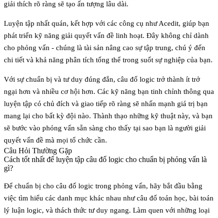
giải thích rõ ràng sẽ tạo ấn tượng lâu dài.
Luyện tập nhất quán, kết hợp với các công cụ như Acedit, giúp bạn
phát triển kỹ năng giải quyết vấn đề linh hoạt. Đây không chỉ dành
cho phỏng vấn - chúng là tài sản nâng cao sự tập trung, chú ý đến
chi tiết và khả năng phân tích tổng thể trong suốt sự nghiệp của bạn.
Với sự chuẩn bị và tư duy đúng đắn, câu đố logic trở thành ít trở
ngại hơn và nhiều cơ hội hơn. Các kỹ năng bạn tinh chỉnh thông qua
luyện tập có chủ đích và giao tiếp rõ ràng sẽ nhấn mạnh giá trị bạn
mang lại cho bất kỳ đội nào. Thành thạo những kỹ thuật này, và bạn
sẽ bước vào phỏng vấn sẵn sàng cho thấy tại sao bạn là người giải
quyết vấn đề mà mọi tổ chức cần.
Câu Hỏi Thường Gặp
Cách tốt nhất để luyện tập câu đố logic cho chuẩn bị phỏng vấn là
gì?
Để chuẩn bị cho câu đố logic trong phỏng vấn, hãy bắt đầu bằng
việc tìm hiểu các danh mục khác nhau như
câu đố toán học
,
bài toán
lý luận logic
, và
thách thức tư duy ngang
. Làm quen với những loại