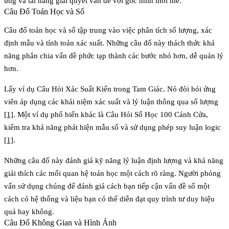
ứng và tài năng giải quyết vấn đề với góc nhìn mới mẻ.
Câu Đố Toán Học và Số
Câu đố toán học và số tập trung vào việc phân tích số lượng, xác
định mẫu và tính toán xác suất. Những câu đố này thách thức khả
năng phân chia vấn đề phức tạp thành các bước nhỏ hơn, dễ quản lý
hơn.
Lấy ví dụ
Câu Hỏi Xác Suất Kiến trong Tam Giác
. Nó đòi hỏi ứng
viên áp dụng các khái niệm xác suất và lý luận thông qua số lượng
[1]
. Một ví dụ phổ biến khác là
Câu Hỏi Số Học 100 Cánh Cửa
,
kiểm tra khả năng phát hiện mẫu số và sử dụng phép suy luận logic
[1]
.
Những câu đố này đánh giá kỹ năng lý luận định lượng và khả năng
giải thích các mối quan hệ toán học một cách rõ ràng. Người phỏng
vấn sử dụng chúng để đánh giá cách bạn tiếp cận vấn đề số một
cách có hệ thống và liệu bạn có thể diễn đạt quy trình tư duy hiệu
quả hay không.
Câu Đố Không Gian và Hình Ảnh