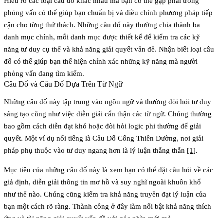
Hiểu rõ các loại câu đố khác nhau mà bạn có thể gặp phải trong
phỏng vấn có thể giúp bạn chuẩn bị và điều chỉnh phương pháp tiếp
cận cho từng thử thách. Những câu đố này thường chia thành ba
danh mục chính, mỗi danh mục được thiết kế để kiểm tra các kỹ
năng tư duy cụ thể và khả năng giải quyết vấn đề. Nhận biết loại câu
đố có thể giúp bạn thể hiện chính xác những kỹ năng mà người
phỏng vấn đang tìm kiếm.
Câu Đố và Câu Đố Dựa Trên Từ Ngữ
Những câu đố này tập trung vào ngôn ngữ và thường đòi hỏi tư duy
sáng tạo cũng như việc diễn giải cẩn thận các từ ngữ. Chúng thường
bao gồm cách diễn đạt khó hoặc đòi hỏi logic phi thường để giải
quyết. Một ví dụ nổi tiếng là
Câu Đố Cổng Thiên Đường
, nơi giải
pháp phụ thuộc vào tư duy ngang hơn là lý luận thẳng thắn
[1]
.
Mục tiêu của những câu đố này là xem bạn có thể đặt câu hỏi về các
giả định, diễn giải thông tin mơ hồ và suy nghĩ ngoài khuôn khổ
như thế nào. Chúng cũng kiểm tra khả năng truyền đạt lý luận của
bạn một cách rõ ràng. Thành công ở đây làm nổi bật khả năng thích