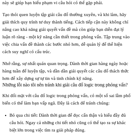
này sẽ giúp bạn hiểu phạm vi câu hỏi có thể gặp phải.
Tạo thói quen luyện tập giải câu đố thường xuyên, và khi làm, hãy
giải thích quy trình tư duy thành tiếng. Cách tiếp cận này không chỉ
nâng cao khả năng giải quyết vấn đề mà còn giúp bạn diễn đạt lý
luận rõ ràng - một kỹ năng cần thiết trong phỏng vấn. Tập trung vào
việc chia vấn đề thành các bước nhỏ hơn, dễ quản lý để thể hiện
cách suy nghĩ có cấu trúc.
Nhớ rằng, sự nhất quán quan trọng. Dành thời gian hàng ngày hoặc
hàng tuần để luyện tập, và dần dần giải quyết các câu đố thách thức
hơn để xây dựng sự tự tin và tinh chỉnh kỹ năng.
Những lỗi nào tôi nên tránh khi giải câu đố logic trong phỏng vấn?
Khi đối mặt với câu đố logic trong phỏng vấn, có một số sai lầm phổ
biến có thể làm bạn vấp ngã. Đây là cách để tránh chúng:
Bỏ qua chi tiết
: Dành thời gian để đọc cẩn thận và hiểu đầy đủ
câu hỏi. Ngay cả những chi tiết nhỏ cũng có thể tạo ra sự khác
biệt lớn trong việc tìm ra giải pháp đúng.