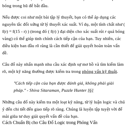
bóng trong hũ để bắt đầu.
Nếu được coi như một bài tập lý thuyết, bạn có thể áp dụng các
nguyên tắc đối xứng từ lý thuyết xác suất. Ví dụ, một tính chất như (
f(r) = f(15 - r) ) (trong đó ( f(r) ) đại diện cho xác suất rút
r
quả bóng
vàng) có thể giúp tinh chỉnh cách tiếp cận của bạn. Tuy nhiên, các
điều kiện ban đầu rõ ràng là cần thiết để giải quyết hoàn toàn vấn
đề.
Câu đố này nhấn mạnh nhu cầu xác định sự mơ hồ và tìm kiếm làm
rõ, một kỹ năng thường được kiểm tra trong
phỏng vấn kỹ thuật
.
"Cách tiếp cận của bạn được đánh giá, không phải giải
pháp." - Shiva Sitaraman, Puzzle Hunter
[6]
Những câu đố này kiểm tra một loạt kỹ năng, từ lý luận logic và chú
ý đến chi tiết đến giao tiếp rõ ràng. Chúng là luyện tập tuyệt vời để
mài giũa tư duy giải quyết vấn đề của bạn.
Cách Chuẩn Bị cho Câu Đố Logic trong Phỏng Vấn