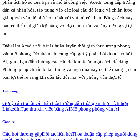
phân tích hồ sơ của bạn và mô tả công việc, Acedit cung cấp hướng
dẫn cá nhân hóa, tập trung vào các loại câu đố logic và chiến lược
giải quyết vấn đề phù hợp nhất với vai trò của bạn. Bằng cách này,
bạn có thể mài giũa kỹ năng với độ chính xác và tăng cường sự tự
tin.
Điều làm Acedit nổi bật là
huấn luyện thời gian thực
trong
phỏng
vấn mô phỏng
. Nó thậm chí cung cấp gợi ý phản hồi được tạo bởi
AI, giúp bạn điều hướng các câu đố khó khăn một cách dễ dàng.
Phương pháp chuẩn bị tập trung và hiệu quả này có thể mang lại cho
bạn lợi thế rõ ràng khi đến lúc đối mặt với phỏng vấn thực tế.
Tính năng
Gợi ý câu trả lời cá nhân hóa
Hướng dẫn thời gian thực
Tích hợp
LinkedIn
Tạo thư xin việc bằng AI
Mô phỏng phỏng vấn AI
Công ty
Câu hỏi thường gặp
Đối tác liên kết
Thỏa thuận cấp phép người dùng
cuối
Chính sách bảo mật
Liên hệ với chúng tôi