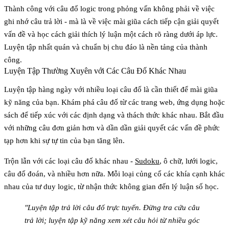
Thành công với câu đố logic trong phỏng vấn không phải về việc
ghi nhớ câu trả lời - mà là về việc mài giũa cách tiếp cận giải quyết
vấn đề và học cách giải thích lý luận một cách rõ ràng dưới áp lực.
Luyện tập nhất quán và chuẩn bị chu đáo là nền tảng của thành
công.
Luyện Tập Thường Xuyên với Các Câu Đố Khác Nhau
Luyện tập hàng ngày với nhiều loại câu đố là cần thiết để mài giũa
kỹ năng của bạn. Khám phá câu đố từ các trang web, ứng dụng hoặc
sách để tiếp xúc với các định dạng và thách thức khác nhau. Bắt đầu
với những câu đơn giản hơn và dần dần giải quyết các vấn đề phức
tạp hơn khi sự tự tin của bạn tăng lên.
Trộn lẫn với các loại câu đố khác nhau -
Sudoku
, ô chữ, lưới logic,
câu đố đoán, và nhiều hơn nữa. Mỗi loại củng cố các khía cạnh khác
nhau của tư duy logic, từ nhận thức không gian đến lý luận số học.
"Luyện tập trả lời câu đố trực tuyến. Đừng tra cứu câu
trả lời; luyện tập kỹ năng xem xét câu hỏi từ nhiều góc