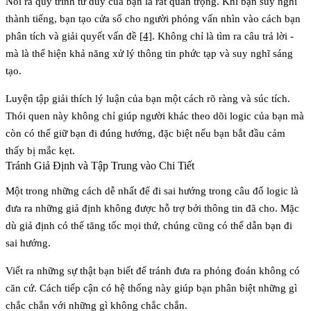
Nói ra quy trình tư duy của bạn là rất quan trọng. Khi bạn suy nghĩ
thành tiếng, bạn tạo cửa sổ cho người phỏng vấn nhìn vào cách bạn
phân tích và giải quyết vấn đề
[4]
. Không chỉ là tìm ra câu trả lời -
mà là thể hiện khả năng xử lý thông tin phức tạp và suy nghĩ sáng
tạo.
Luyện tập giải thích lý luận của bạn một cách rõ ràng và súc tích.
Thói quen này không chỉ giúp người khác theo dõi logic của bạn mà
còn có thể giữ bạn đi đúng hướng, đặc biệt nếu bạn bắt đầu cảm
thấy bị mắc kẹt.
Tránh Giả Định và Tập Trung vào Chi Tiết
Một trong những cách dễ nhất để đi sai hướng trong câu đố logic là
đưa ra những giả định không được hỗ trợ bởi thông tin đã cho. Mặc
dù giả định có thể tăng tốc mọi thứ, chúng cũng có thể dẫn bạn đi
sai hướng.
Viết ra những sự thật bạn biết để tránh đưa ra phỏng đoán không có
căn cứ. Cách tiếp cận có hệ thống này giúp bạn phân biệt những gì
chắc chắn với những gì không chắc chắn.