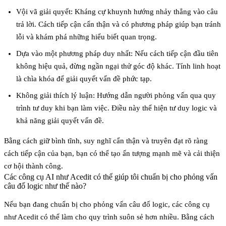
Vội vã giải quyết
: Kháng cự khuynh hướng nhảy thẳng vào câu
trả lời. Cách tiếp cận cẩn thận và có phương pháp giúp bạn tránh
lỗi và khám phá những hiểu biết quan trọng.
Dựa vào một phương pháp duy nhất
: Nếu cách tiếp cận đầu tiên
không hiệu quả, đừng ngần ngại thử góc độ khác. Tính linh hoạt
là chìa khóa để giải quyết vấn đề phức tạp.
Không giải thích lý luận
: Hướng dẫn người phỏng vấn qua quy
trình tư duy khi bạn làm việc. Điều này thể hiện tư duy logic và
khả năng giải quyết vấn đề.
Bằng cách giữ bình tĩnh, suy nghĩ cẩn thận và truyên đạt rõ ràng
cách tiếp cận của bạn, bạn có thể tạo ấn tượng mạnh mẽ và cải thiện
cơ hội thành công.
Các công cụ AI như Acedit có thể giúp tôi chuẩn bị cho phỏng vấn
câu đố logic như thế nào?
Nếu bạn đang chuẩn bị cho phỏng vấn câu đố logic, các công cụ
như
Acedit
có thể làm cho quy trình suôn sẻ hơn nhiều. Bằng cách