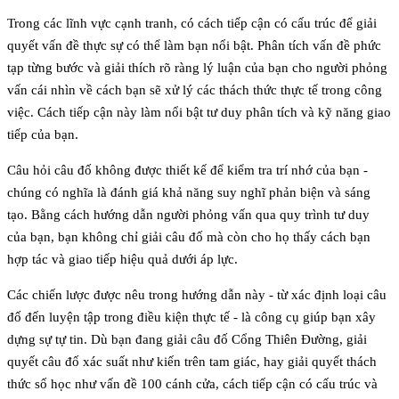
Trong các lĩnh vực cạnh tranh, có cách tiếp cận có cấu trúc để giải
quyết vấn đề thực sự có thể làm bạn nổi bật. Phân tích vấn đề phức
tạp từng bước và giải thích rõ ràng lý luận của bạn cho người phỏng
vấn cái nhìn về cách bạn sẽ xử lý các thách thức thực tế trong công
việc. Cách tiếp cận này làm nổi bật tư duy phân tích và kỹ năng giao
tiếp của bạn.
Câu hỏi câu đố không được thiết kế để kiểm tra trí nhớ của bạn -
chúng có nghĩa là đánh giá khả năng suy nghĩ phản biện và sáng
tạo. Bằng cách hướng dẫn người phỏng vấn qua quy trình tư duy
của bạn, bạn không chỉ giải câu đố mà còn cho họ thấy cách bạn
hợp tác và giao tiếp hiệu quả dưới áp lực.
Các chiến lược được nêu trong hướng dẫn này - từ xác định loại câu
đố đến luyện tập trong điều kiện thực tế - là công cụ giúp bạn xây
dựng sự tự tin. Dù bạn đang giải câu đố Cổng Thiên Đường, giải
quyết câu đố xác suất như kiến trên tam giác, hay giải quyết thách
thức số học như vấn đề 100 cánh cửa, cách tiếp cận có cấu trúc và