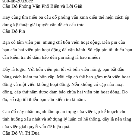
sbb-itb-20a3bee
Câu Đố Phỏng Vấn Phổ Biến và Lời Giải
Hãy cùng tìm hiểu ba câu đố phỏng vấn kinh điển thể hiện cách áp
dụng kỹ thuật giải quyết vấn đề có cấu trúc.
Câu Đố Pin
Bạn có tám viên pin, nhưng chỉ bốn viên hoạt động. Đèn pin của
bạn cần hai viên pin hoạt động để vận hành. Số cặp pin tối thiểu bạn
cần kiểm tra để đảm bảo đèn pin sáng là bao nhiêu?
Đây là logic: Với bốn viên pin tốt và bốn viên hỏng, bạn bắt đầu
bằng cách kiểm tra bốn cặp. Mỗi cặp có thể bao gồm một viên hoạt
động và một viên không hoạt động. Nếu không có cặp nào hoạt
động, cặp thứ năm được đảm bảo chứa hai viên pin hoạt động. Do
đó, số cặp tối thiểu bạn cần kiểm tra là
năm
.
Câu đố này nhấn mạnh tầm quan trọng của việc lập kế hoạch cho
tình huống xấu nhất và sử dụng lý luận có hệ thống, đây là nền tảng
của việc giải quyết vấn đề hiệu quả.
Câu Đố Vị Trí Đua