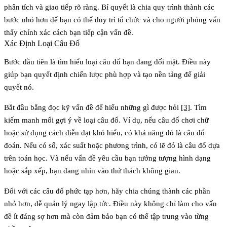
phân tích và giao tiếp rõ ràng. Bí quyết là chia quy trình thành các
bước nhỏ hơn để bạn có thể duy trì tổ chức và cho người phỏng vấn
thấy chính xác cách bạn tiếp cận vấn đề.
Xác Định Loại Câu Đố
Bước đầu tiên là tìm hiểu loại câu đố bạn đang đối mặt. Điều này
giúp bạn quyết định chiến lược phù hợp và tạo nền tảng để giải
quyết nó.
Bắt đầu bằng
đọc kỹ vấn đề
để hiểu những gì được hỏi
[3]
. Tìm
kiếm manh mối gợi ý về loại câu đố. Ví dụ, nếu câu đố chơi chữ
hoặc sử dụng cách diễn đạt khó hiểu, có khả năng đó là câu đố
đoán. Nếu có số, xác suất hoặc phương trình, có lẽ đó là câu đố dựa
trên toán học. Và nếu vấn đề yêu cầu bạn tưởng tượng hình dạng
hoặc sắp xếp, bạn đang nhìn vào thử thách không gian.
Đối với các câu đố phức tạp hơn, hãy chia chúng thành các phần
nhỏ hơn, dễ quản lý ngay lập tức. Điều này không chỉ làm cho vấn
đề ít đáng sợ hơn mà còn đảm bảo bạn có thể tập trung vào từng