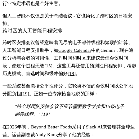
行业特定术语也是个好主意。
但人工智能不仅仅是关于总结会议 - 它也简化了跨时区的日程安
排。
跨时区的人工智能日程安排
跨时区安排会议曾经意味着无尽的电子邮件线程和繁琐的计算。
人工智能日程安排助手，如
Google Calendar
中的Gemini，现在通
过分析与会者的可用性、工作时间和时区来建议最佳会议时间
段，使这个过程无缝
[15]
。这些工具还使用预测性日程安排，考虑
历史模式、首选时间和缓冲偏好
[18]
。
一些系统甚至包括公平性评分，它轮换不便的会议时间以公平地
分配负担
[19]
。正如一位专家恰当地说的那样：
"跨全球团队安排会议不应该需要数学学位和15条电子
邮件线程。"
[19]
在2026年初，
Beyond Better Foods
采用了
Slack AI
来管理其全球运
营。运营副总裁Andy Kung分享了他的经验：