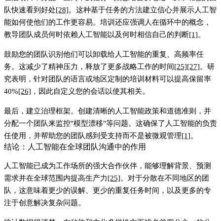
队快速看到好处
[28]
。这种基于任务的方法建立信心并展示人工智
能如何使他们的工作更容易。培训还应强调
人在循环中
的概念，
教导团队成员何时依赖人工智能以及何时相信自己的判断
[1]
。
鼓励您的团队识别他们可以卸载给人工智能的重复、高频率任
务。这减少了精神压力，释放了更多战略工作的时间
[25]
[27]
。研
究表明，针对团队的语言或地区定制的培训材料可以提高保留率
40%
[26]
，因此自定义您的会话以使其相关。
最后，建立治理框架。创建清晰的人工智能政策和道德准则，并
分配一个团队来监控"模型漂移"等问题。这确保了人工智能的负责
任使用，并帮助您的团队感到受支持而不是被微观管理
[1]
。
结论：人工智能在全球团队沟通中的作用
人工智能已成为工作场所的强大合作伙伴，能够理解背景、预测
需求并在全球范围内提高生产力
[25]
。对于分散在不同地区的团
队，这意味着更少的误解、更少的重复任务时间，以及更多的专
注于创意解决复杂问题。