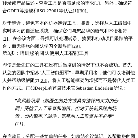
转录或产品描述 - 查看工具是否满足您的需求
[1]
。另外，确保符
合GDPR等法规和ISO 27001等认证
[1]
[30]
。
对于翻译，避免基本的机器翻译工具。相反，选择从人工编辑中
实时学习的自适应系统，确保它们与您品牌的语气和术语相符
[1]
。在会议方面，寻找可以处理转录、摘要和行动项目跟踪的平
台，而无需您的团队学习全新界面
[29]
。
第3步：培训您的团队使用人工智能工具
即使是最先进的工具在没有适当培训的情况下也不会成功。首先
从您的团队中招募"人工智能冠军" - 早期采用者，他们可以培训他
人并帮助缓解阻力
[28]
。将人工智能框架为增强而不是替代人类工
作的方式。正如DeepL的首席技术官Sebastian Enderlein所说：
"高风险场景（如医生的处方或具有法律约束力的合
同）受益于人工审查和编辑。但对于较低风险的场
景，如内部电子邮件，完整的人工监督并不必要"
[11]
。
在启动日，分配一些简单的任务 - 如总结会议笔记 - 以帮助您的团