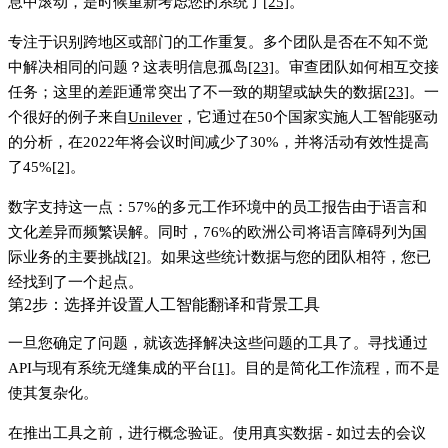
息中滚动，是时候重新考虑您的系统了
[25]
。
专注于识别
跨地区或部门的工作重复
。多个团队是否在不知不觉
中解决相同的问题？这表明信息孤岛
[23]
。审查团队如何相互交接
任务；这里的差距通常突出了不一致的期望或缺失的数据
[23]
。一
个很好的例子来自
Unilever
，它通过在50个国家实施人工智能驱动
的分析，在2022年将会议时间减少了30%，并将活动有效性提高
了45%
[2]
。
数字支持这一点：
57%的多元工作环境中的员工
报告由于语言和
文化差异而频繁误解。同时，
76%的欧洲公司
将语言障碍列为国
际业务的主要挑战
[2]
。如果这些统计数据与您的团队相符，您已
经找到了一个起点。
第2步：选择并设置人工智能翻译和背景工具
一旦您确定了问题，就该选择解决这些问题的工具了。寻找通过
API与现有系统无缝集成的平台
[1]
。目的是简化工作流程，而不是
使其复杂化。
在推出工具之前，进行概念验证。使用真实数据 - 如过去的会议