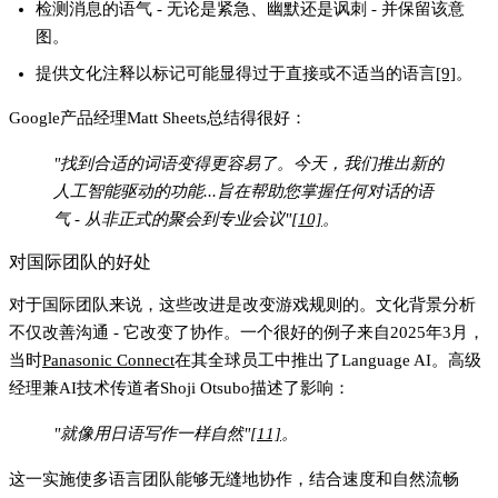
检测消息的语气 - 无论是紧急、幽默还是讽刺 - 并保留该意
图。
提供文化注释以标记可能显得过于直接或不适当的语言
[9]
。
Google产品经理Matt Sheets总结得很好：
"找到合适的词语变得更容易了。今天，我们推出新的
人工智能驱动的功能...旨在帮助您掌握任何对话的语
气 - 从非正式的聚会到专业会议"
[10]
。
对国际团队的好处
对于国际团队来说，这些改进是改变游戏规则的。文化背景分析
不仅改善沟通 - 它改变了协作。一个很好的例子来自2025年3月，
当时
Panasonic Connect
在其全球员工中推出了Language AI。高级
经理兼AI技术传道者Shoji Otsubo描述了影响：
"就像用日语写作一样自然"
[11]
。
这一实施使多语言团队能够无缝地协作，结合速度和自然流畅