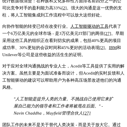
统计数据很清楚：在种族和文化多样性方面排名前四分之一的公
司
比竞争对手的盈利能力高33%
[2]
。强大的沟通是这一优势的支
柱，将人工智能集成到工作流程中可以放大这些好处。
向
协作智能
的转变已经在改变行业。
人工智能驱动的工具
代表了
一个
6万亿美元的全球市场 - 是3万亿美元IT部门的两倍
[27]
。早期
采用这些工具的组织正在看到切实的成果，包括
40%更高的项目
成功率
、
30%更短的会议时间
和
45%更好的活动表现
[2]
。
IBM
和
Unilever等公司是这些收益的活生生的证明。
对于应对全球沟通挑战的专业人士，
Acedit
等工具提供了实用的解
决方案。虽然主要是为面试准备而设计，但Acedit的实时反馈和人
工智能驱动的建议可以帮助用户为各种高压场景改进他们的沟通
风格。
"人工智能是提升人类的力量。不挑战自己使用它来扩
展自己能力的领导者和工作者将被甩在后面。" -
Navin Chaddha，Mayfield管理合伙人
[27]
团队工作的未来不是关于替代人类决策 - 而是关于
放大它
。通过