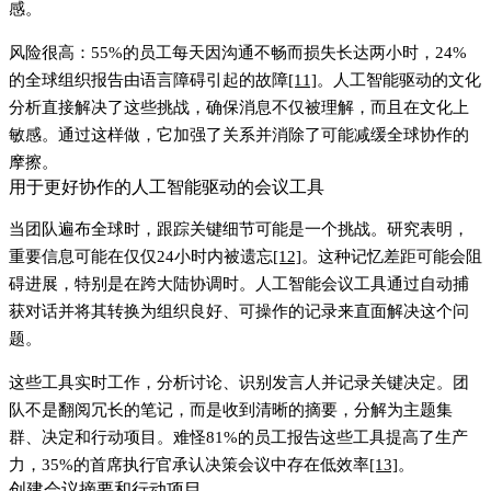
感。
风险很高：
55%的员工每天因沟通不畅而损失长达两小时
，
24%
的全球组织
报告由语言障碍引起的故障
[11]
。人工智能驱动的文化
分析直接解决了这些挑战，确保消息不仅被理解，而且在文化上
敏感。通过这样做，它加强了关系并消除了可能减缓全球协作的
摩擦。
用于更好协作的人工智能驱动的会议工具
当团队遍布全球时，跟踪关键细节可能是一个挑战。研究表明，
重要信息可能在仅仅24小时内被遗忘
[12]
。这种记忆差距可能会阻
碍进展，特别是在跨大陆协调时。人工智能会议工具通过自动捕
获对话并将其转换为组织良好、可操作的记录来直面解决这个问
题。
这些工具实时工作，分析讨论、识别发言人并记录关键决定。团
队不是翻阅冗长的笔记，而是收到清晰的摘要，分解为主题集
群、决定和行动项目。难怪81%的员工报告这些工具提高了生产
力，35%的首席执行官承认决策会议中存在低效率
[13]
。
创建会议摘要和行动项目