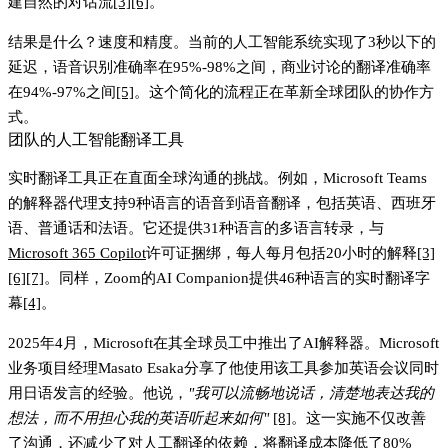
建自然的对话流
[3]
[6]
。
结果是什么？速度和精度。当前的人工智能系统实现了3秒以下的
延迟，语音识别准确率在95%-98%之间，商业讨论的翻译准确率
在94%-97%之间
[5]
。这个简化的流程正在革新全球团队的协作方
式。
团队的人工智能翻译工具
实时翻译工具正在直面全球沟通的挑战。例如，
Microsoft Teams
的解释器代理
支持9种语言的语音到语音翻译，包括英语、西班牙
语、普通话和法语。它还提供31种语言的多语言转录，与
Microsoft 365 Copilot
许可证捆绑，每人每月包括20小时的解释
[3]
[6]
[7]
。同样，
Zoom的AI Companion
提供46种语言的实时翻译字
幕
[4]
。
2025年4月，Microsoft在其全球员工中推出了AI解释器。Microsoft
业务项目经理Masato Esaka分享了他使用该工具参加英语会议同时
用日语发言的经验。他说，
"我可以流畅地说话，清楚地表达我的
想法，而不用担心我的英语听起来如何"
[8]
。这一实施不仅改善
了沟通，还减少了对人工翻译的依赖，将翻译成本降低了80%