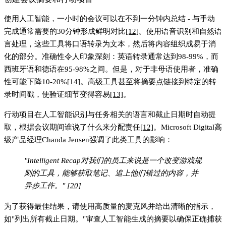
使用人工智能，一小时的会议可以在不到一分钟内总结 - 与手动
完成通常需要的30分钟形成鲜明对比
[12]
。使用语音识别和自然语
言处理，这些工具将口语转录为文本，然后将内容组织成易于消
化的部分。准确性令人印象深刻：英语转录通常达到98-99%，而
西班牙语和德语在95-98%之间。但是，对于非母语使用者，准确
性可能下降10-20%
[14]
。高级工具甚至将摘要点链接到特定的转
录时间戳，使验证细节变得容易
[13]
。
行动项目在人工智能识别与任务相关的语言和截止日期时自动提
取，根据会议期间谁说了什么来分配责任
[12]
。Microsoft Digital高
级产品经理Chanda Jensen强调了此类工具的影响：
"Intelligent Recap对我们的员工来说是一个改变游戏规
则的工具，能够获取笔记、追上他们错过的内容，并
异步工作。"
[20]
为了获得最佳结果，请使用高质量的麦克风并给出清晰的指示，
如"列出所有截止日期。"审查人工智能生成的摘要以确保正确捕获