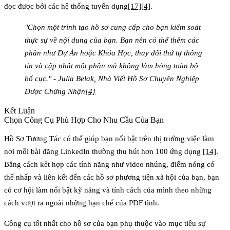
đọc được bởi các hệ thống tuyển dụng
[17]
[4]
.
"Chọn một trình tạo hồ sơ cung cấp cho bạn kiểm soát
thực sự về nội dung của bạn. Bạn nên có thể thêm các
phần như Dự Án hoặc Khóa Học, thay đổi thứ tự thông
tin và cập nhật một phần mà không làm hỏng toàn bộ
bố cục." - Julia Belak, Nhà Viết Hồ Sơ Chuyên Nghiệp
Được Chứng Nhận
[4]
Kết Luận
Chọn Công Cụ Phù Hợp Cho Nhu Cầu Của Bạn
Hồ Sơ Tương Tác có thể giúp bạn nổi bật trên thị trường việc làm
nơi mỗi bài đăng LinkedIn thường thu hút hơn 100 ứng dụng
[14]
.
Bằng cách kết hợp các tính năng như video nhúng, điểm nóng có
thể nhấp và liên kết đến các hồ sơ phương tiện xã hội của bạn, bạn
có cơ hội làm nổi bật kỹ năng và tính cách của mình theo những
cách vượt ra ngoài những hạn chế của PDF tĩnh.
Công cụ tốt nhất cho hồ sơ của bạn phụ thuộc vào mục tiêu sự