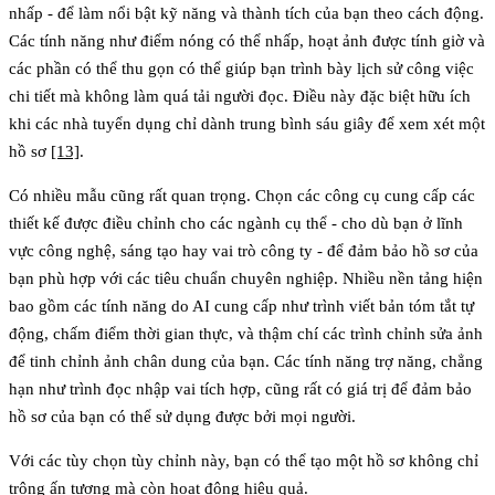
nhấp - để làm nổi bật kỹ năng và thành tích của bạn theo cách động.
Các tính năng như điểm nóng có thể nhấp, hoạt ảnh được tính giờ và
các phần có thể thu gọn có thể giúp bạn trình bày lịch sử công việc
chi tiết mà không làm quá tải người đọc. Điều này đặc biệt hữu ích
khi các nhà tuyển dụng chỉ dành trung bình sáu giây để xem xét một
hồ sơ
[13]
.
Có nhiều mẫu cũng rất quan trọng. Chọn các công cụ cung cấp các
thiết kế được điều chỉnh cho các ngành cụ thể - cho dù bạn ở lĩnh
vực công nghệ, sáng tạo hay vai trò công ty - để đảm bảo hồ sơ của
bạn phù hợp với các tiêu chuẩn chuyên nghiệp. Nhiều nền tảng hiện
bao gồm các tính năng do AI cung cấp như trình viết bản tóm tắt tự
động, chấm điểm thời gian thực, và thậm chí các trình chỉnh sửa ảnh
để tinh chỉnh ảnh chân dung của bạn. Các tính năng trợ năng, chẳng
hạn như trình đọc nhập vai tích hợp, cũng rất có giá trị để đảm bảo
hồ sơ của bạn có thể sử dụng được bởi mọi người.
Với các tùy chọn tùy chỉnh này, bạn có thể tạo một hồ sơ không chỉ
trông ấn tượng mà còn hoạt động hiệu quả.