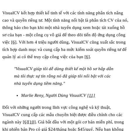
VisualCV kết hợp thiết kế tinh tế với các tính năng phân tích nâng
cao và quyền riêng tư. Một tính năng nổi bật là phân tích CV của nó,
thông báo cho bạn khi một nhà tuyển dụng xem hoặc tải xuống hồ
sơ của bạn - một công cụ vô giá để theo dõi tiến độ ứng dụng công
việc
[6]
. Với hơn 4 triệu người dùng, VisualCV cũng xuất sắc trong
tích hợp danh mục và cung cấp ba mức kiểm soát quyền riêng tư để
quản lý ai có thể truy cập công việc của bạn
[6]
.
"VisualCV giúp tôi dễ dàng thiết kế một hồ sơ hấp dẫn
mà tôi thực sự tin rằng nó đã giúp tôi nổi bật với các
nhà tuyển dụng tiềm năng."
Marlie Reny, Người Dùng VisualCV
[11]
Đối với những người trong lĩnh vực công nghệ và kỹ thuật,
VisualCV cung cấp các mẫu chuyên biệt được điều chỉnh cho các
ngành này
[6]
[10]
. Giá bắt đầu với một gói cơ bản miễn phí, trong
khi phiên bản Pro có giá $24/tháng hoặc $45/quý. Nếu bạn không