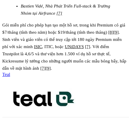
Bastien Vidé, Nhà Phát Triển Full-stack & Trưởng
Nhóm tại Airfrance
[7]
Gói miễn phí cho phép bạn tạo một hồ sơ, trong khi Premium có giá
$7/tháng (tính theo năm) hoặc $19/tháng (tính theo tháng)
[8]
[9]
.
Sinh viên và giáo viên có thể truy cập tới 180 ngày Premium miễn
phí với xác minh
ISIC
, ITIC, hoặc
UNiDAYS
[7]
. Với điểm
Trustpilot là 4,6/5 và thư viện hơn 1.500 ví dụ hồ sơ thực tế,
Kickresume lý tưởng cho những người muốn các mẫu bóng bẩy, hấp
dẫn về mặt hình ảnh
[7]
[9]
.
Teal