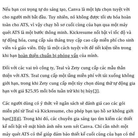
Nếu bạn coi trọng tự do sáng tạo,
Canva
là một lựa chọn tuyệt vời
cho người mới bắt đầu. Tuy nhiên, nó không được tối ưu hóa hoàn
toàn cho ATS, vì vậy chạy hồ sơ cuối cùng của bạn qua một máy
quét ATS là một bước thông minh.
Kickresume
nổi bật vì tốc độ và
tự động hóa, cung cấp sáu tháng truy cập cao cấp miễn phí cho sinh
viên và giáo viên. Đây là một cách tuyệt vời để tiết kiệm tiền trong
khi bạn
hoàn thiện chuẩn bị phỏng vấn
của mình.
Đối với các vai trò công ty,
Teal
và
Zety
cung cấp các mẫu thân
thiện với ATS.
Teal
cung cấp một tầng miễn phí với tải xuống không
giới hạn, trong khi
Zety
cung cấp một tùy chọn dùng thử tự động gia
hạn với giá $25,95 mỗi bốn tuần trừ khi bị hủy
[3]
.
Các người dùng có ý thức về ngân sách sẽ đánh giá cao các gói
miễn phí từ
Teal
và
Kickresume
, cho phép bạn tạo hồ sơ không giới
hạn
[3]
[4]
. Trong khi đó, các chuyên gia sáng tạo tìm kiếm các thiết
kế nổi bật về mặt hình ảnh nên xem xét
Canva
. Chỉ cần nhớ: một
máy quét ATS có thể giúp đảm bảo thiết kế cuối cùng của bạn có thể