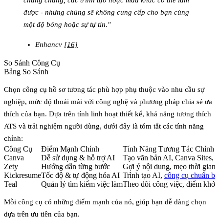
được - nhưng chúng sẽ không cung cấp cho bạn cùng
một độ bóng hoặc sự tự tin."
Enhancv
[16]
So Sánh Công Cụ
Bảng So Sánh
Chọn công cụ hồ sơ tương tác phù hợp phụ thuộc vào nhu cầu sự
nghiệp, mức độ thoải mái với công nghệ và phương pháp chia sẻ ưa
thích của bạn. Dựa trên tính linh hoạt thiết kế, khả năng tương thích
ATS và trải nghiệm người dùng, dưới đây là tóm tắt các tính năng
chính:
Công Cụ
Điểm Mạnh Chính
Tính Năng Tương Tác Chính
Canva
Dễ sử dụng & hỗ trợ AI
Tạo văn bản AI, Canva Sites, g
Zety
Hướng dẫn từng bước
Gợi ý nội dung, mẹo thời gian 
Kickresume
Tốc độ & tự động hóa AI
Trình tạo AI,
công cụ chuẩn bị
Teal
Quản lý tìm kiếm việc làm
Theo dõi công việc, điểm khớp
Mỗi công cụ có những điểm mạnh của nó, giúp bạn dễ dàng chọn
dựa trên ưu tiên của bạn.