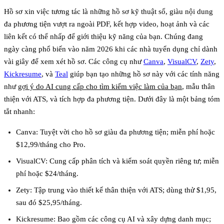
Hồ sơ xin việc tương tác là những hồ sơ kỹ thuật số, giàu nội dung
đa phương tiện vượt ra ngoài PDF, kết hợp video, hoạt ảnh và các
liên kết có thể nhấp để giới thiệu kỹ năng của bạn. Chúng đang
ngày càng phổ biến vào năm 2026 khi các nhà tuyển dụng chỉ dành
vài giây để xem xét hồ sơ. Các công cụ như
Canva
,
VisualCV
,
Zety
,
Kickresume
, và
Teal
giúp bạn tạo những hồ sơ này với các tính năng
như
gợi ý do AI cung cấp cho tìm kiếm việc làm của bạn
, mẫu thân
thiện với ATS, và tích hợp đa phương tiện. Dưới đây là một bảng tóm
tắt nhanh:
Canva
: Tuyệt vời cho hồ sơ giàu đa phương tiện; miễn phí hoặc
$12,99/tháng cho Pro.
VisualCV
: Cung cấp phân tích và kiểm soát quyền riêng tư; miễn
phí hoặc $24/tháng.
Zety
: Tập trung vào thiết kế thân thiện với ATS; dùng thử $1,95,
sau đó $25,95/tháng.
Kickresume
: Bao gồm các công cụ AI và xây dựng danh mục;