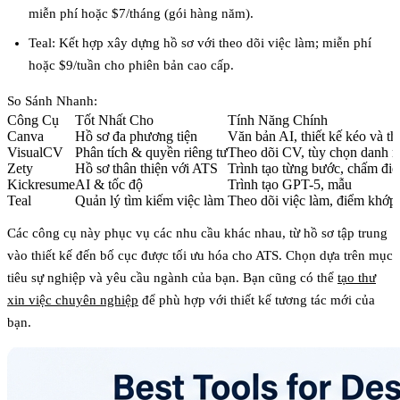
miễn phí hoặc $7/tháng (gói hàng năm).
Teal
: Kết hợp xây dựng hồ sơ với theo dõi việc làm; miễn phí
hoặc $9/tuần cho phiên bản cao cấp.
So Sánh Nhanh
:
Công Cụ
Tốt Nhất Cho
Tính Năng Chính
Canva
Hồ sơ đa phương tiện
Văn bản AI, thiết kế kéo và th
VisualCV
Phân tích & quyền riêng tư
Theo dõi CV, tùy chọn danh 
Zety
Hồ sơ thân thiện với ATS
Trình tạo từng bước, chấm đi
Kickresume
AI & tốc độ
Trình tạo GPT-5, mẫu
Teal
Quản lý tìm kiếm việc làm
Theo dõi việc làm, điểm khớp
Các công cụ này phục vụ các nhu cầu khác nhau, từ hồ sơ tập trung
vào thiết kế đến bố cục được tối ưu hóa cho ATS. Chọn dựa trên mục
tiêu sự nghiệp và yêu cầu ngành của bạn. Bạn cũng có thể
tạo thư
xin việc chuyên nghiệp
để phù hợp với thiết kế tương tác mới của
bạn.