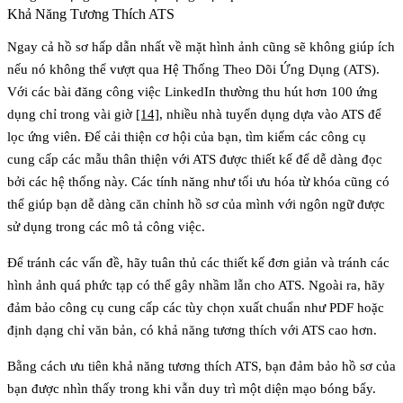
Khả Năng Tương Thích ATS
Ngay cả hồ sơ hấp dẫn nhất về mặt hình ảnh cũng sẽ không giúp ích
nếu nó không thể vượt qua Hệ Thống Theo Dõi Ứng Dụng (ATS).
Với các bài đăng công việc LinkedIn thường thu hút hơn 100 ứng
dụng chỉ trong vài giờ
[14]
, nhiều nhà tuyển dụng dựa vào ATS để
lọc ứng viên. Để cải thiện cơ hội của bạn, tìm kiếm các công cụ
cung cấp các mẫu thân thiện với ATS được thiết kế để dễ dàng đọc
bởi các hệ thống này. Các tính năng như tối ưu hóa từ khóa cũng có
thể giúp bạn dễ dàng căn chỉnh hồ sơ của mình với ngôn ngữ được
sử dụng trong các mô tả công việc.
Để tránh các vấn đề, hãy tuân thủ các thiết kế đơn giản và tránh các
hình ảnh quá phức tạp có thể gây nhầm lẫn cho ATS. Ngoài ra, hãy
đảm bảo công cụ cung cấp các tùy chọn xuất chuẩn như PDF hoặc
định dạng chỉ văn bản, có khả năng tương thích với ATS cao hơn.
Bằng cách ưu tiên khả năng tương thích ATS, bạn đảm bảo hồ sơ của
bạn được nhìn thấy trong khi vẫn duy trì một diện mạo bóng bẩy.