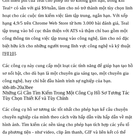
Gói miễn phí của Teal cho phép hồ sơ không giới hạn, trong khi
Teal+ có sẵn với giá $9/tuần, làm cho nó trở thành một tùy chọn linh
hoạt cho các cuộc tìm kiếm việc làm tập trung, ngắn hạn. Với xếp
hạng 4,9/5 trên Chrome Web Store từ hơn 3.000 bài đánh giá, Teal
tập trung vào bố cục thân thiện với ATS và thậm chí bao gồm một
cổng thông tin công việc tập trung vào công nghệ, làm cho nó đặc
biệt hữu ích cho những người trong lĩnh vực công nghệ và kỹ thuật
[9]
[10]
.
Các công cụ này cung cấp một loạt các tính năng để giúp bạn tạo hồ
sơ nổi bật, cho dù bạn là một chuyên gia sáng tạo, một chuyên gia
công nghệ, hay chỉ bắt đầu hành trình sự nghiệp của bạn.
sbb-itb-20a3bee
Những Gì Cần Tìm Kiếm Trong Một Công Cụ Hồ Sơ Tương Tác
Tùy Chọn Thiết Kế và Tùy Chỉnh
Các công cụ hồ sơ tương tác tốt nhất cho phép bạn kể câu chuyện
chuyên nghiệp của mình theo cách vừa hấp dẫn vừa hấp dẫn về mặt
hình ảnh. Tìm kiếm các nền tảng cho phép bạn tích hợp các yếu tố
đa phương tiện - như video, clip âm thanh, GIF và liên kết có thể