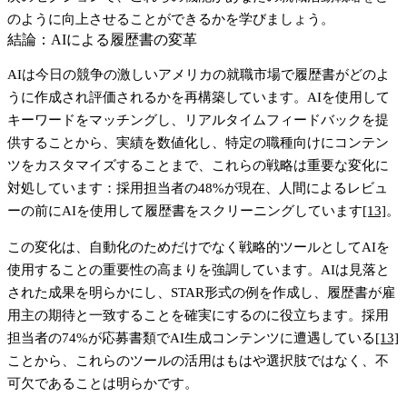
のように向上させることができるかを学びましょう。
結論：AIによる履歴書の変革
AIは今日の競争の激しいアメリカの就職市場で履歴書がどのよ
うに作成され評価されるかを再構築しています。AIを使用して
キーワードをマッチングし、リアルタイムフィードバックを提
供することから、実績を数値化し、特定の職種向けにコンテン
ツをカスタマイズすることまで、これらの戦略は重要な変化に
対処しています：
採用担当者の48%が現在、人間によるレビュ
ーの前にAIを使用して履歴書をスクリーニングしています
[13]
。
この変化は、自動化のためだけでなく戦略的ツールとしてAIを
使用することの重要性の高まりを強調しています。AIは見落と
された成果を明らかにし、STAR形式の例を作成し、履歴書が雇
用主の期待と一致することを確実にするのに役立ちます。
採用
担当者の74%が応募書類でAI生成コンテンツに遭遇している
[13]
ことから、これらのツールの活用はもはや選択肢ではなく、不
可欠であることは明らかです。