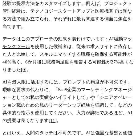
経験の提示方法をカスタマイズします。例えば、プロジェクト
管理経験は、テクノロジースタートアップと医療機関では異な
る方法で組み立てられ、それぞれに最も関連する側面に焦点を
当てます。
データはこのアプローチの効果を裏付けています：
AI駆動マッ
チングツール
を使用した候補者は、従来の求人サイトに依存し
た人と比較して、スキルにマッチする職種を確保する可能性が
40%高く、6か月後に職務満足度を報告する可能性が27%高くな
りました
[9]
。
AIを最大限に活用するには、プロンプトの精度が不可欠です。
曖昧な要求の代わりに、「SaaS企業のマーケティングマネージ
ャーとしての私の実績をハイライトして」や「シニアオペレー
ション職のための私のリーダーシップ経験を強調して」などの
具体的な指示を使用してください。入力が詳細であるほど、AI
の提案は良くなります
[11]
。
とはいえ、人間のタッチは不可欠です。AIは強固な基盤と価値