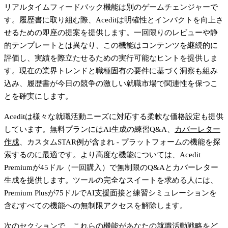
リアルタイムフィードバック
機能は別のゲームチェンジャーで
す。履歴書に取り組む際、Aceditは明確性とインパクトを向上さ
せるための即座の提案を提供します。一回限りのレビューや静
的テンプレートとは異なり、この機能はコンテンツを継続的に
評価し、実績を際立たせるための実行可能なヒントを提供しま
す。現在の業界トレンドと職種固有の要件に基づく洞察も組み
込み、履歴書が今日の競争の激しい就職市場で関連性を保つこ
とを確実にします。
Aceditは様々な就職活動ニーズに対応する柔軟な価格設定も提供
しています。
無料プラン
にはAI生成の練習Q&A、
カバーレター
作成
、カスタムSTAR例が含まれ - プラットフォームの機能を探
索するのに最適です。より高度な機能については、
Acedit
Premium
が45ドル（一回購入）で無制限のQ&Aとカバーレター
生成を提供します。ツールの完全なスイートを求める人には、
Premium Plus
が75ドルでAI支援面接と練習シミュレーションを
含むすべての機能への無制限アクセスを解除します。
次のセクションで、これらの機能があなたの就職活動戦略をど