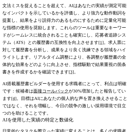
文法ミスを捉えることを超えて、AIはあなたの実績が測定可能
なインパクトを示しているかを評価し、より強力な動作動詞を
提案し、結果をより説得力のあるものにするために定量化可能
な指標の使用を奨励します。これらのツールは重要なキーワー
ドがシームレスに統合されることも確実にし、応募者追跡シス
テム（ATS）との履歴書の互換性を向上させます
[1]
。求人票に
対して履歴書を分析し、成果をより良く洗練できる領域をハイ
ライトします。リアルタイム調整により、各調整が履歴書の全
体的な効果をどのように向上させ、指標駆動で結果重視の箇条
書きを作成するかを確認できます
[3]
。
AI搭載履歴書ビルダーを使用する求職者にとって、利点は明確
です：候補者は
面接コールバック
が30%増加したと報告してい
ます
[4]
。目標はAIにあなたの個人的な声を置き換えさせること
ではなく、それを増幅し、今日の競争の激しい採用環境で目立
つのを助けることです。
AIを使用した実績の特定と数値化
日常的なタスクを際立った実績に変えることは、多くの求職者