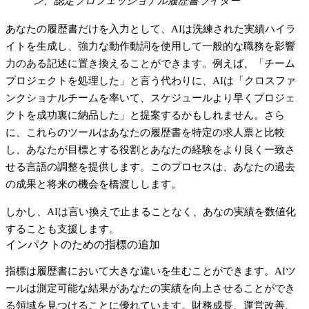
ン、認定プロフェッショナル履歴書ライター
あなたの履歴書だけを入力として、AIは洗練された実績ハイラ
イトを生成し、強力な動作動詞を使用して一般的な職務を影響
力のある記述に置き換えることができます。例えば、「チーム
プロジェクトを処理した」と言う代わりに、AIは「クロスファ
ンクショナルチームを率いて、スケジュールより早くプロジェ
クトを成功裏に納品した」と提案するかもしれません。さら
に、これらのツールはあなたの履歴書を特定の求人票と比較
し、あなたが目標とする役割とあなたの経験をより良く一致さ
せる言語の調整を提供します。このプロセスは、あなたの過去
の成果と将来の機会を橋渡しします。
しかし、AIは言い換えで止まることなく、あなの実績を数値化
することも支援します。
インパクトのための指標の追加
指標は履歴書において大きな違いを生むことができます。AIツ
ールは測定可能な結果があなたの実績を向上させることができ
る領域を見つけることに優れています。財務成長、運営改善、