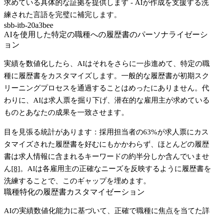
求めている具体的な証拠を提供します - AIが作成を支援する洗
練された言語を完璧に補完します。
sbb-itb-20a3bee
AIを使用した特定の職種への履歴書のパーソナライゼーシ
ョン
実績を数値化したら、AIはそれをさらに一歩進めて、特定の職
種に履歴書をカスタマイズします。一般的な履歴書が初期スク
リーニングプロセスを通過することはめったにありません。代
わりに、AIは求人票を掘り下げ、潜在的な雇用主が求めている
ものとあなたの成果を一致させます。
目を見張る統計があります：採用担当者の63%が求人票にカス
タマイズされた履歴書を好むにもかかわらず、ほとんどの履歴
書は求人情報に含まれるキーワードの約半分しか含んでいませ
ん
[8]
。AIは各雇用主の正確なニーズを反映するように履歴書を
洗練することで、このギャップを埋めます。
職種特化の履歴書カスタマイゼーション
AIの実績数値化能力に基づいて、正確で職種に焦点を当てた詳