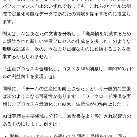
パフォーマンス向上のいずれであっても、これらのツールは明
確で定量化可能なデータであなたの貢献を提示するのに役立ち
ます。
例えば、AIはあなたの文書を分析し、「廃棄物を削減するため
に設計された新しい生産プロセスの作成を支援した」のような
曖昧な記述を、次のようなより正確なものに変換することを提
案するかもしれません：
「生産プロセスを合理化し、コストを30%削減し、年間300万ド
ルの利益向上を実現」
[5]
。
同様に、「チームの生産性を向上させた」という一般的な主張
は次のようになる可能性があります：「ワークロード評価を実
施し、プロセスを最適化した結果、生産性が40%向上した。」
AIは実績を主要領域に分類し、履歴書をより整理され影響力の
あるものにします。例えば：
財務
: セールスチームを率いて年間売上目標を25%上回っ