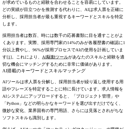
が求めているものと経験を合わせることを容易にしています。
どの実績が目立つかを推測する代わりに、AIは求人票を正確に
分析し、採用担当者が最も重視するキーワードとスキルを特定
します。
採用担当者は数百、時には数千の応募書類に目を通すことがよ
くあります。実際、採用専門家の14%のみが各履歴書の確認に1
分以上費やし、96%が採用プロセスでAIの使用を計画していま
す
[1]
。これにより、
AI駆動ツール
があなたのスキルと経験を適
切な機会にマッチングするために非常に価値があります。
AI搭載のキーワードとスキルマッチング
AIツールは求人票を分解し、採用担当者が繰り返し使用する用
語やフレーズを特定することに特に長けています。求人情報を
AIシステムにアップロードすると、「プロジェクト管理」や
「Python」などの明らかなキーワードを選び出すだけでなく、
微妙な変化、業界固有の専門用語、さらには見落とされがちな
ソフトスキルも識別します。