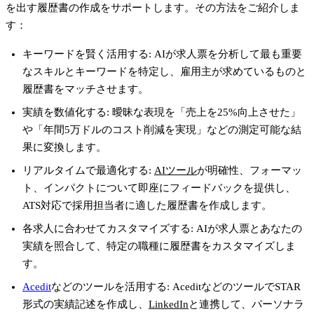
を出す履歴書の作成をサポートします。その方法をご紹介しま
す：
キーワードを賢く活用する
: AIが求人票を分析して最も重要
なスキルとキーワードを特定し、雇用主が求めているものと
履歴書をマッチさせます。
実績を数値化する
: 曖昧な表現を「売上を25%向上させた」
や「年間5万ドルのコスト削減を実現」などの測定可能な結
果に変換します。
リアルタイムで最適化する
:
AIツール
が明確性、フォーマッ
ト、インパクトについて即座にフィードバックを提供し、
ATS対応で採用担当者に適した履歴書を作成します。
各求人に合わせてカスタマイズする
: AIが求人票とあなたの
実績を照合して、特定の職種に履歴書をカスタマイズしま
す。
Acedit
などのツールを活用する
: AceditなどのツールでSTAR
形式の実績記述を作成し、
LinkedIn
と連携して、パーソナラ