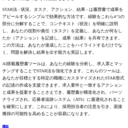
STAR法
- 状況、タスク、アクション、結果 - は履歴書で成果を
アピールするシンプルで効果的な方法です。経験をこれら4つの
部分に分解することで、コンテキスト（状況）を明確に説明
し、あなたの役割や責任（タスク）を定義し、あなたが何をし
たか（アクション）を記述し、成果（結果）を共有できます。
この方法は、あなたが達成したことをハイライトするだけでな
く、問題を解決し結果を出す能力も実証します。
AI搭載履歴書ツールは、あなたの経験を分析し、求人票とマッ
チングすることでSTAR法を強化できます。これらのツールは、
あなたが目標とする特定の職種にカスタマイズされたSTAR形式
の記述の作成を支援できます。求人要件と一致するアクション
と成果を提案することさえでき、履歴書が
構造化され、パーソ
ナライズされ、応募者追跡システム（ATS）に最適化される
こと
を確実にします。これにより、採用担当者の注意を引き、面接
獲得の可能性を高めることが容易になります。
機能