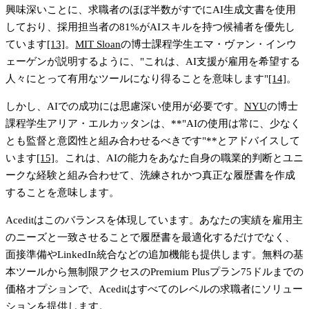
興味深いことに、求職者のほぼ半数がすでにAI生成文書を使用
しており、
採用担当者の81%がAIスキルを持つ候補者を優先し
ています
[13]
。
MIT Sloan
の博士課程学生エマ・ヴァン・インウ
ェーゲンが説明するように、
"これは、AI支援が雇用を希望する
人々にとって有用なツールになり得ることを意味します"
[14]
。
しかし、AIでの成功には思慮深い使用が必要です。
NYU
の博士
課程学生アリア・エルカッタンは、**"AIの使用は常に、少なく
とも監督と意図性と組み合わせるべきです"**とアドバイスして
います
[15]
。これは、AIの能力をあなた自身の職業的判断とユニ
ークな経験と組み合わせて、洗練されかつ真正な履歴書を作成
することを意味します。
Aceditはこのバランスを体現しています。あなたの実績を雇用主
のニーズと一致させることで履歴書を最適化するだけでなく、
面接準備やLinkedIn統合などの追加機能も提供します。無料の基
本ツールから無制限アクセスのPremium Plusプラン75ドルまでの
価格オプションで、Aceditはすべてのレベルの求職者にソリュー
ションを提供します。