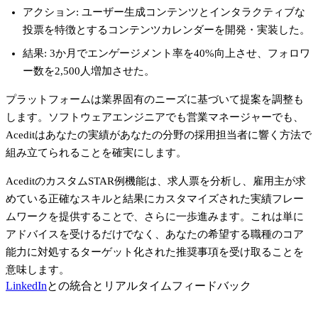
アクション
: ユーザー生成コンテンツとインタラクティブな
投票を特徴とするコンテンツカレンダーを開発・実装した。
結果
: 3か月でエンゲージメント率を40%向上させ、フォロワ
ー数を2,500人増加させた。
プラットフォームは業界固有のニーズに基づいて提案を調整も
します。ソフトウェアエンジニアでも営業マネージャーでも、
Aceditはあなたの実績があなたの分野の採用担当者に響く方法で
組み立てられることを確実にします。
Aceditの
カスタムSTAR例
機能は、求人票を分析し、雇用主が求
めている正確なスキルと結果にカスタマイズされた実績フレー
ムワークを提供することで、さらに一歩進みます。これは単に
アドバイスを受けるだけでなく、あなたの希望する職種のコア
能力に対処するターゲット化された推奨事項を受け取ることを
意味します。
LinkedIn
との統合とリアルタイムフィードバック