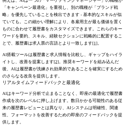
例えば、AIは一つの「マーケティングマネージャー」の職種が
「キャンペーン最適化」を重視し、別の職種が「ブランド戦
略」を優先していることを検出できます - 基本的なスキルが似
ていても。この細かい理解により、各雇用主が最も価値を置く
ものに合わせて履歴書をカスタマイズできます。これらのキー
ワードを要約、スキル、経験セクションに戦略的に配置するこ
とで、履歴書は求人票の言語とより一致します
[1]
。
AI搭載ツールは履歴書と求人情報を比較し、ギャップをハイラ
イトし、改善を提案します
[2]
。推奨キーワードを組み込んだ
後、AIは履歴書が洗練され効果的であることを確実にするため
のさらなる改良を提供します。
リアルタイムフィードバックと最適化
AIはキーワード分析で止まることなく、即座の最適化で履歴書
作成を次のレベルに押し上げます。数日かかる可能性のある従
来の履歴書レビューとは異なり、AIシステムは明確性、関連
性、フォーマットを改善するための即座のフィードバックを提
供します。