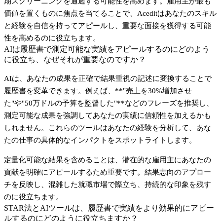
期スクリーニングを通過する可能性を高めます。雇用主が最も
価値を置くものに焦点を当てることで、Aceditはあなたのスキル
と経験を自信を持ってアピールし、重要な面接を獲得する可能
性を高めるのに役立ちます。
AIは履歴書で測定可能な実績をアピールするのにどのよう
に役立ち、なぜそれが重要なのですか？
AIは、あなたの成果を正確で結果重視の記述に変換することで
履歴書を変革できます。例えば、**"売上を30%増加させ
た"
や
"50万ドルの予算を監督した"**などのフレーズを推奨し、
測定可能な成果を強調してあなたの実績に信頼性を加えるかも
しれません。これらのツールはあなたの経験を分析して、あな
たの仕事の具体的なインパクトをスポットライトします。
定量化可能な結果を含めることは、潜在的な雇用主にあなたの
貢献を明確にアピールするため重要です。結果志向のアプロー
チを反映し、混雑した就職市場で際立ち、持続的な印象を残す
のに役立ちます。
STAR法とAIツールは、履歴書で実績をより効果的にアピー
ルするのにどのように役立ちますか？