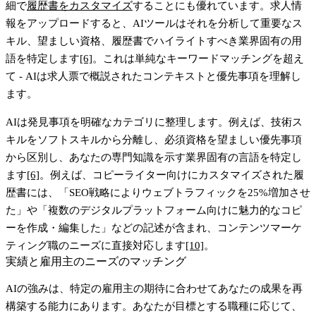
細で
履歴書をカスタマイズ
することにも優れています。求人情
報をアップロードすると、AIツールはそれを分析して重要なス
キル、望ましい資格、履歴書でハイライトすべき業界固有の用
語を特定します
[6]
。これは単純なキーワードマッチングを超え
て - AIは求人票で概説されたコンテキストと優先事項を理解し
ます。
AIは発見事項を明確なカテゴリに整理します。例えば、技術ス
キルをソフトスキルから分離し、必須資格を望ましい優先事項
から区別し、あなたの専門知識を示す業界固有の言語を特定し
ます
[6]
。例えば、コピーライター向けにカスタマイズされた履
歴書には、「SEO戦略によりウェブトラフィックを25%増加させ
た」や「複数のデジタルプラットフォーム向けに魅力的なコピ
ーを作成・編集した」などの記述が含まれ、コンテンツマーケ
ティング職のニーズに直接対応します
[10]
。
実績と雇用主のニーズのマッチング
AIの強みは、特定の雇用主の期待に合わせてあなたの成果を再
構築する能力にあります。あなたが目標とする職種に応じて、