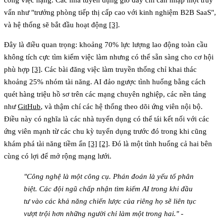
vấn như "trưởng phòng tiếp thị cấp cao với kinh nghiệm B2B SaaS",
và hệ thống sẽ bắt đầu hoạt động
[3]
.
Đây là điều quan trọng: khoảng 70% lực lượng lao động toàn cầu
không tích cực tìm kiếm việc làm nhưng có thể sẵn sàng cho cơ hội
phù hợp
[3]
. Các bài đăng việc làm truyền thống chỉ khai thác
khoảng 25% nhóm tài năng. AI đảo ngược tình huống bằng cách
quét hàng triệu hồ sơ trên các mạng chuyên nghiệp, các nền tảng
như
GitHub
, và thậm chí các hệ thống theo dõi ứng viên nội bộ.
Điều này có nghĩa là các nhà tuyển dụng có thể tái kết nối với các
ứng viên mạnh từ các chu kỳ tuyển dụng trước đó trong khi cũng
khám phá tài năng tiềm ẩn
[3]
[2]
. Đó là một tình huống cả hai bên
cùng có lợi để mở rộng mạng lưới.
"Công nghệ là một công cụ. Phán đoán là yếu tố phân
biệt. Các đội ngũ chấp nhận tìm kiếm AI trong khi đầu
tư vào các khả năng chiến lược của riêng họ sẽ liên tục
vượt trội hơn những người chỉ làm một trong hai." -