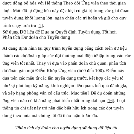
được đồng bộ hóa với Hệ thống Theo dõi Ứng viên theo thời gian
thực. Mức độ tự động hóa này đặc biệt có giá trị trong các giai đoạn
tuyển dụng khối lượng lớn, ngăn chặn các trì hoãn và giữ cho quy
trình chạy trơn tru
[1]
.
Sử dụng Dữ liệu để Đưa ra Quyết định Tuyển dụng Tốt hơn
Phân tích Dự đoán cho Tuyển dụng
AI đang định hình lại quy trình tuyển dụng bằng cách biến dữ liệu
thành các dự đoán giúp các đội thương mại điện tử tập trung vào các
ứng viên tốt nhất. Thay vì dựa vào phán đoán chủ quan, phân tích
dự đoán gán một
Điểm Khớp Ứng viên
(từ 0 đến 100). Điểm này
dựa trên các mẫu từ các lần tuyển dụng trước, kết hợp các yếu tố
như sự phù hợp kỹ năng, kinh nghiệm liên quan, kết quả đánh giá,
và
xếp hạng phỏng vấn có cấu trúc
. Mục tiêu? Để dự đoán những
ứng viên nào có khả năng phát triển nhất trong dài hạn
[16]
. Loại
thông tin chi tiết này trở nên đặc biệt hữu ích trong các đợt tuyển
dụng theo mùa mà chúng tôi đã thảo luận trước đó.
"Phân tích dự đoán cho tuyển dụng sử dụng dữ liệu tài