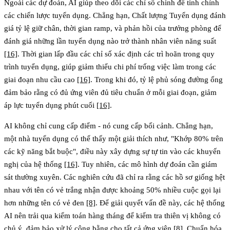
Ngoài các dự đoán, AI giúp theo dõi các chỉ số chính để tinh chỉnh
các chiến lược tuyển dụng. Chẳng hạn,
Chất lượng Tuyển dụng
đánh
giá tỷ lệ giữ chân, thời gian ramp, và phản hồi của trưởng phòng để
đánh giá những lần tuyển dụng nào trở thành nhân viên năng suất
[16]
.
Thời gian lấp đầu
các chỉ số xác định các trì hoãn trong quy
trình tuyển dụng, giúp giảm thiểu chi phí trống việc làm trong các
giai đoạn nhu cầu cao
[16]
. Trong khi đó,
tỷ lệ phủ sóng đường ống
đảm bảo rằng có đủ ứng viên đủ tiêu chuẩn ở mỗi giai đoạn, giảm
áp lực tuyển dụng phút cuối
[16]
.
AI không chỉ cung cấp điểm - nó cung cấp bối cảnh. Chẳng hạn,
một nhà tuyển dụng có thể thấy một giải thích như, "Khớp 80% trên
các kỹ năng bắt buộc", điều này xây dựng sự tự tin vào các khuyến
nghị của hệ thống
[16]
. Tuy nhiên, các mô hình dự đoán cần giám
sát thường xuyên. Các nghiên cứu đã chỉ ra rằng các hồ sơ giống hệt
nhau với tên có vẻ trắng nhận được khoảng 50% nhiều cuộc gọi lại
hơn những tên có vẻ đen
[8]
. Để giải quyết vấn đề này, các hệ thống
AI nên trải qua kiểm toán hàng tháng để kiểm tra thiên vị không có
chủ ý, đảm bảo xử lý công bằng cho tất cả ứng viên
[8]
. Chuẩn hóa