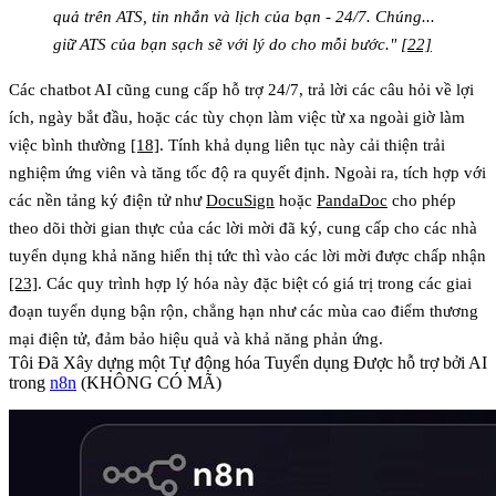
quả trên ATS, tin nhắn và lịch của bạn - 24/7. Chúng...
giữ ATS của bạn sạch sẽ với lý do cho mỗi bước."
[22]
Các chatbot AI cũng cung cấp hỗ trợ 24/7, trả lời các câu hỏi về lợi
ích, ngày bắt đầu, hoặc các tùy chọn làm việc từ xa ngoài giờ làm
việc bình thường
[18]
. Tính khả dụng liên tục này cải thiện trải
nghiệm ứng viên và tăng tốc độ ra quyết định. Ngoài ra, tích hợp với
các nền tảng ký điện tử như
DocuSign
hoặc
PandaDoc
cho phép
theo dõi thời gian thực của các lời mời đã ký, cung cấp cho các nhà
tuyển dụng khả năng hiển thị tức thì vào các lời mời được chấp nhận
[23]
. Các quy trình hợp lý hóa này đặc biệt có giá trị trong các giai
đoạn tuyển dụng bận rộn, chẳng hạn như các mùa cao điểm thương
mại điện tử, đảm bảo hiệu quả và khả năng phản ứng.
Tôi Đã Xây dựng một Tự động hóa Tuyển dụng Được hỗ trợ bởi AI
trong
n8n
(KHÔNG CÓ MÃ)