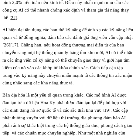
bình 2,0% trên toàn nền kinh tế. Điều này nhấn mạnh nhu cầu các
công cụ AI có thể nhanh chóng xác định và tham gia tài năng thay
thế
[22]
.
AI hiện đại tận dụng các bản thể kỹ năng để ánh xạ các kỹ năng liên
quan và từ đồng nghĩa, đảm bảo các đánh giá ứng viên vẫn cập nhật
[26]
[17]
. Chẳng hạn, nếu hoạt động thương mại điện tử của bạn
chuyển sang một hệ thống quản lý hàng tồn kho mới, AI có thể nhận
ra các ứng viên có kỹ năng có thể chuyển giao thay vì giới hạn tìm
kiếm của nó vào các khớp từ khóa chính xác. Cách tiếp cận tập
trung vào kỹ năng này chuyển nhấn mạnh từ các thông tin xác nhận
cứng nhắc sang các khả năng thực tế.
Bản địa hóa là một yếu tố quan trọng khác. Các mô hình AI được
đào tạo trên dữ liệu Hoa Kỳ phải được đào tạo lại để phù hợp với
các định dạng hồ sơ quốc tế và các sắc thái khu vực
[19]
. Các cập
nhật thường xuyên với dữ liệu thị trường địa phương đảm bảo AI
phản ánh sự khác biệt trong các hệ thống giáo dục, phong cách giao
tiếp, và các chuẩn mực chuyên nghiệp. Như một nhà nghiên cứu