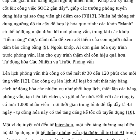
cấp các giải thích bằng ngôn ngữ tự nhiên như, "Khớp 5/6 kỹ năng
cốt lõi; công việc SOC2 gần đây", giúp các trưởng phòng tuyển
dụng hiểu tại sao ứng viên ghi điểm cao
[9]
[13]
. Nhiều hệ thống sử
dụng ngưỡng độ tin cậy để hợp lý hóa quy trình: các khớp "Mạnh"
có thể tự động nhận được lời mời phỏng vấn, trong khi các khớp
"Tiềm năng" được đánh dấu để xem xét thêm của con người nhằm
đảm bảo công bằng
[9]
. Ngoài khớp, AI đơn giản hóa quy trình
trước phỏng vấn, làm cho quy trình thậm chí còn hiệu quả hơn.
Tự động hóa Các Nhiệm vụ Trước Phỏng vấn
Lên lịch phỏng vấn thủ công có thể mất từ 30 đến 120 phút cho mỗi
ứng viên
[12]
. Các công cụ lên lịch AI loại bỏ nút thắt này bằng
cách tự động hóa các nhiệm vụ như phối hợp lịch, thiết lập các bảng
phỏng vấn, tạo liên kết video, và gửi nhắc nhở. Đối với các công ty
có hơn 1.000 nhân viên - nơi thời gian trung bình để lấp đầy là 43
ngày - tự động hóa này có thể tăng đáng kể tốc độ tuyển dụng
[10]
.
Một ví dụ tuyệt vời đến từ
Intershop
, một nền tảng thương mại điện
tử, đã áp dụng một
hệ thống phỏng vấn giả được hỗ trợ bởi AI
trong