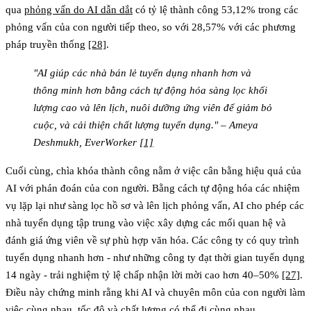
qua
phỏng vấn do AI dẫn dắt
có tỷ lệ thành công 53,12% trong các
phỏng vấn của con người tiếp theo, so với 28,57% với các phương
pháp truyền thống
[28]
.
"AI giúp các nhà bán lẻ tuyển dụng nhanh hơn và
thông minh hơn bằng cách tự động hóa sàng lọc khối
lượng cao và lên lịch, nuôi dưỡng ứng viên để giảm bỏ
cuộc, và cải thiện chất lượng tuyển dụng." – Ameya
Deshmukh, EverWorker
[1]
Cuối cùng, chìa khóa thành công nằm ở việc cân bằng hiệu quả của
AI với phán đoán của con người. Bằng cách tự động hóa các nhiệm
vụ lặp lại như sàng lọc hồ sơ và lên lịch phỏng vấn, AI cho phép các
nhà tuyển dụng tập trung vào việc xây dựng các mối quan hệ và
đánh giá ứng viên về sự phù hợp văn hóa. Các công ty có quy trình
tuyển dụng nhanh hơn - như những công ty đạt thời gian tuyển dụng
14 ngày - trải nghiệm tỷ lệ chấp nhận lời mời cao hơn 40–50%
[27]
.
Điều này chứng minh rằng khi AI và chuyên môn của con người làm
việc cùng nhau, tốc độ và chất lượng có thể đi cùng nhau.