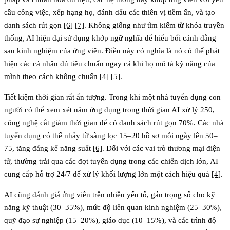
cầu công việc, xếp hạng họ, đánh dấu các thiên vị tiềm ẩn, và tạo
danh sách rút gọn
[6]
[7]
. Không giống như tìm kiếm từ khóa truyền
thống, AI hiện đại sử dụng khớp ngữ nghĩa để hiểu bối cảnh đằng
sau kinh nghiệm của ứng viên. Điều này có nghĩa là nó có thể phát
hiện các cá nhân đủ tiêu chuẩn ngay cả khi họ mô tả kỹ năng của
mình theo cách không chuẩn
[4]
[5]
.
Tiết kiệm thời gian rất ấn tượng. Trong khi một nhà tuyển dụng con
người có thể xem xét năm ứng dụng trong thời gian AI xử lý 250,
công nghệ cắt giảm thời gian để có danh sách rút gọn 70%. Các nhà
tuyển dụng có thể nhảy từ sàng lọc 15–20 hồ sơ mỗi ngày lên 50–
75, tăng đáng kể năng suất
[6]
. Đối với các vai trò thương mại điện
tử, thường trải qua các đợt tuyển dụng trong các chiến dịch lớn, AI
cung cấp hỗ trợ 24/7 để xử lý khối lượng lớn một cách hiệu quả
[4]
.
AI cũng đánh giá ứng viên trên nhiều yếu tố, gán trọng số cho kỹ
năng kỹ thuật (30–35%), mức độ liên quan kinh nghiệm (25–30%),
quỹ đạo sự nghiệp (15–20%), giáo dục (10–15%), và các trình độ