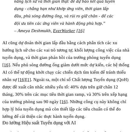
năng lịch sử và thời gian thực để dự báo kết quả tuyển
dụng - chẳng hạn như khớp ứng viên, thời gian lấp
đầu, phủ sóng đường ống, và rủi ro giữ chân - để các
đội ưu tiên các ứng viên và hành động phù hợp."
– Ameya Deshmukh,
EverWorker
[16]
AI cũng dự đoán
thời gian lấp đầu
bằng cách phân tích các xu
hướng lịch sử cho các vai trò tương tự, khối lượng công việc của nhà
tuyển dụng, và thời gian phản hồi của trưởng phòng tuyển dụng
[16]
. Nếu phủ sóng đường ống giảm dưới mức dự kiến, các hệ thống
AI có thể tự động khởi chạy các chiến dịch tìm kiếm để tránh thiếu
nhân sự
[16]
[1]
. Ngoài ra, một chỉ số
Chất lượng Tuyển dụng (QoH)
được đề xuất cân nhắc nhiều yếu tố: 40% dựa trên giữ chân 12
tháng, 30% trên các mục tiêu thời gian ramp, và 30% trên xếp hạng
của trưởng phòng sau 90 ngày
[16]
. Những công cụ này không chỉ
hợp lý hóa tuyển dụng mà còn thiết lập các tiêu chuẩn có thể đo
lường để cải thiện các thực hành tuyển dụng.
Đo lường Hiệu suất Tuyển dụng với AI