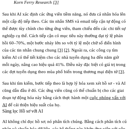
Korn Ferry Research
[3]
Sau khi AI xác định các ứng viên tiềm năng, nó đưa cá nhân hóa lên
một cấp độ tiếp theo. Các tin nhắn SMS và email tiếp cận tự động có
thể được tùy chỉnh cho từng ứng viên, tham chiếu đến các chi tiết sự
nghiệp cụ thể. Cách tiếp cận có mục tiêu này thường đạt tỷ lệ phản
hồi 60–70%, một bước nhảy lớn so với tỷ lệ một chữ số điển hình
của các tin nhắn chung chung
[3]
[2]
. Ngoài ra, các công cụ tìm
kiếm AI có thể tiết kiệm cho các nhà tuyển dụng ba đến năm giờ
mỗi ngày, nâng cao hiệu quả 41%. Điều này đặc biệt có giá trị trong
các đợt tuyển dụng theo mùa phổ biến trong thương mại điện tử
[3]
.
Sau khi tìm kiếm, bước tiếp theo là hợp lý hóa xem xét hồ sơ - và AI
cũng dẫn đầu ở đó. Các ứng viên cũng có thể chuẩn bị cho các giai
đoạn tự động hóa này bằng cách thực hành một
cuộc phỏng vấn với
AI
để cải thiện hiệu suất của họ.
Sàng lọc Hồ sơ với AI
AI không chỉ đọc hồ sơ; nó phân tích chúng. Bằng cách phân tích cú
pháp và chuẩn hóa dữ liệu, các hệ thống này khớp ứng viên với yêu