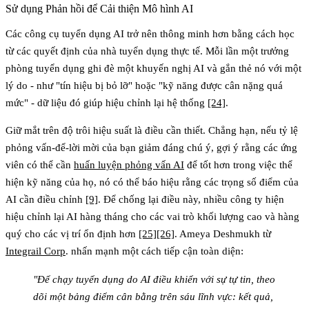
Sử dụng Phản hồi để Cải thiện Mô hình AI
Các công cụ tuyển dụng AI trở nên thông minh hơn bằng cách học
từ các quyết định của nhà tuyển dụng thực tế. Mỗi lần một trưởng
phòng tuyển dụng ghi đè một khuyến nghị AI và gắn thẻ nó với một
lý do - như "tín hiệu bị bỏ lỡ" hoặc "kỹ năng được cân nặng quá
mức" - dữ liệu đó giúp hiệu chỉnh lại hệ thống
[24]
.
Giữ mắt trên độ trôi hiệu suất là điều cần thiết. Chẳng hạn, nếu tỷ lệ
phỏng vấn-để-lời mời của bạn giảm đáng chú ý, gợi ý rằng các ứng
viên có thể cần
huấn luyện phỏng vấn AI
để tốt hơn trong việc thể
hiện kỹ năng của họ, nó có thể báo hiệu rằng các trọng số điểm của
AI cần điều chỉnh
[9]
. Để chống lại điều này, nhiều công ty hiện
hiệu chỉnh lại AI hàng tháng cho các vai trò khối lượng cao và hàng
quý cho các vị trí ổn định hơn
[25]
[26]
. Ameya Deshmukh từ
Integrail Corp
. nhấn mạnh một cách tiếp cận toàn diện:
"Để chạy tuyển dụng do AI điều khiển với sự tự tin, theo
dõi một bảng điểm cân bằng trên sáu lĩnh vực: kết quả,