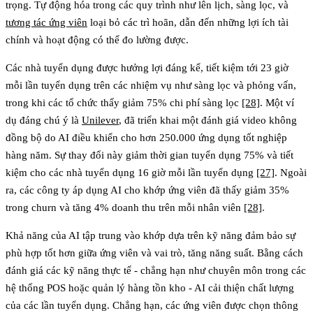
trọng. Tự động hóa trong các quy trình như lên lịch, sàng lọc, và
tương tác ứng viên
loại bỏ các trì hoãn, dẫn đến những lợi ích tài
chính và hoạt động có thể đo lường được.
Các nhà tuyển dụng được hưởng lợi đáng kể, tiết kiệm tới 23 giờ
mỗi lần tuyển dụng trên các nhiệm vụ như sàng lọc và phỏng vấn,
trong khi các tổ chức thấy giảm 75% chi phí sàng lọc
[28]
. Một ví
dụ đáng chú ý là
Unilever
, đã triển khai một đánh giá video không
đồng bộ do AI điều khiển cho hơn 250.000 ứng dụng tốt nghiệp
hàng năm. Sự thay đổi này giảm thời gian tuyển dụng 75% và tiết
kiệm cho các nhà tuyển dụng 16 giờ mỗi lần tuyển dụng
[27]
. Ngoài
ra, các công ty áp dụng AI cho khớp ứng viên đã thấy giảm 35%
trong churn và tăng 4% doanh thu trên mỗi nhân viên
[28]
.
Khả năng của AI tập trung vào khớp dựa trên kỹ năng đảm bảo sự
phù hợp tốt hơn giữa ứng viên và vai trò, tăng năng suất. Bằng cách
đánh giá các kỹ năng thực tế - chẳng hạn như chuyên môn trong các
hệ thống POS hoặc quản lý hàng tồn kho - AI cải thiện chất lượng
của các lần tuyển dụng. Chẳng hạn, các ứng viên được chọn thông