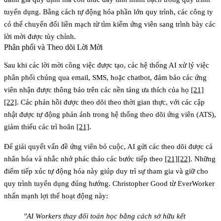
tuyển dụng. Bằng cách tự động hóa phần lớn quy trình, các công ty
có thể chuyển đổi liền mạch từ tìm kiếm ứng viên sang trình bày các
lời mời được tùy chỉnh.
Phân phối và Theo dõi Lời Mời
Sau khi các lời mời công việc được tạo, các hệ thống AI xử lý việc
phân phối chúng qua email, SMS, hoặc chatbot, đảm bảo các ứng
viên nhận được thông báo trên các nền tảng ưa thích của họ
[21]
[22]
. Các phản hồi được theo dõi theo thời gian thực, với các cập
nhật được tự động phản ánh trong hệ thống theo dõi ứng viên (ATS),
giảm thiểu các trì hoãn
[21]
.
Để giải quyết vấn đề ứng viên bỏ cuộc, AI gửi các theo dõi được cá
nhân hóa và nhắc nhở phác thảo các bước tiếp theo
[21]
[22]
. Những
điểm tiếp xúc tự động hóa này giúp duy trì sự tham gia và giữ cho
quy trình tuyển dụng đúng hướng. Christopher Good từ EverWorker
nhấn mạnh lợi thế hoạt động này:
"AI Workers thay đổi toán học bằng cách sở hữu kết