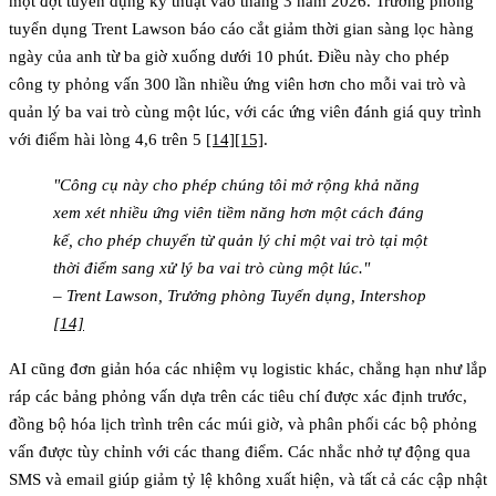
một đợt tuyển dụng kỹ thuật vào tháng 3 năm 2026. Trưởng phòng
tuyển dụng Trent Lawson báo cáo cắt giảm thời gian sàng lọc hàng
ngày của anh từ ba giờ xuống dưới 10 phút. Điều này cho phép
công ty phỏng vấn 300 lần nhiều ứng viên hơn cho mỗi vai trò và
quản lý ba vai trò cùng một lúc, với các ứng viên đánh giá quy trình
với điểm hài lòng 4,6 trên 5
[14]
[15]
.
"Công cụ này cho phép chúng tôi mở rộng khả năng
xem xét nhiều ứng viên tiềm năng hơn một cách đáng
kể, cho phép chuyển từ quản lý chỉ một vai trò tại một
thời điểm sang xử lý ba vai trò cùng một lúc."
– Trent Lawson, Trưởng phòng Tuyển dụng, Intershop
[14]
AI cũng đơn giản hóa các nhiệm vụ logistic khác, chẳng hạn như lắp
ráp các bảng phỏng vấn dựa trên các tiêu chí được xác định trước,
đồng bộ hóa lịch trình trên các múi giờ, và phân phối các bộ phỏng
vấn được tùy chỉnh với các thang điểm. Các nhắc nhở tự động qua
SMS và email giúp giảm tỷ lệ không xuất hiện, và tất cả các cập nhật