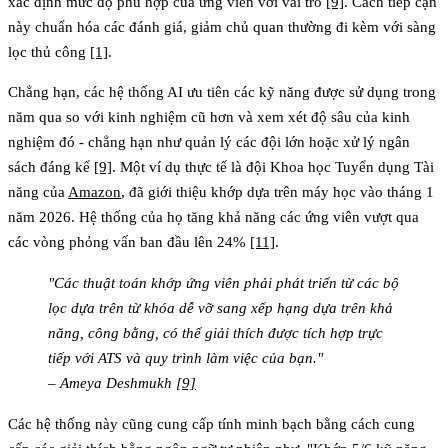
xác định mức độ phù hợp của ứng viên với vai trò
[9]
. Cách tiếp cận
này chuẩn hóa các đánh giá, giảm chủ quan thường đi kèm với sàng
lọc thủ công
[1]
.
Chẳng hạn, các hệ thống AI ưu tiên các kỹ năng được sử dụng trong
năm qua so với kinh nghiệm cũ hơn và xem xét độ sâu của kinh
nghiệm đó - chẳng hạn như quản lý các đội lớn hoặc xử lý ngân
sách đáng kể
[9]
. Một ví dụ thực tế là đội Khoa học Tuyển dụng Tài
năng của
Amazon
, đã giới thiệu khớp dựa trên máy học vào tháng 1
năm 2026. Hệ thống của họ tăng khả năng các ứng viên vượt qua
các vòng phỏng vấn ban đầu lên 24%
[11]
.
"Các thuật toán khớp ứng viên phải phát triển từ các bộ
lọc dựa trên từ khóa dễ vỡ sang xếp hạng dựa trên khả
năng, công bằng, có thể giải thích được tích hợp trực
tiếp với ATS và quy trình làm việc của bạn."
– Ameya Deshmukh
[9]
Các hệ thống này cũng cung cấp tính minh bạch bằng cách cung