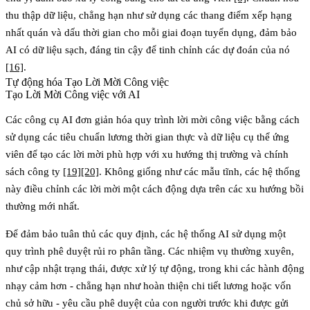
thu thập dữ liệu, chẳng hạn như sử dụng các thang điểm xếp hạng
nhất quán và dấu thời gian cho mỗi giai đoạn tuyển dụng, đảm bảo
AI có dữ liệu sạch, đáng tin cậy để tinh chỉnh các dự đoán của nó
[16]
.
Tự động hóa Tạo Lời Mời Công việc
Tạo Lời Mời Công việc với AI
Các công cụ AI đơn giản hóa quy trình lời mời công việc bằng cách
sử dụng các tiêu chuẩn lương thời gian thực và dữ liệu cụ thể ứng
viên để tạo các lời mời phù hợp với xu hướng thị trường và chính
sách công ty
[19]
[20]
. Không giống như các mẫu tĩnh, các hệ thống
này điều chỉnh các lời mời một cách động dựa trên các xu hướng bồi
thường mới nhất.
Để đảm bảo tuân thủ các quy định, các hệ thống AI sử dụng một
quy trình phê duyệt rủi ro phân tầng. Các nhiệm vụ thường xuyên,
như cập nhật trạng thái, được xử lý tự động, trong khi các hành động
nhạy cảm hơn - chẳng hạn như hoàn thiện chi tiết lương hoặc vốn
chủ sở hữu - yêu cầu phê duyệt của con người trước khi được gửi