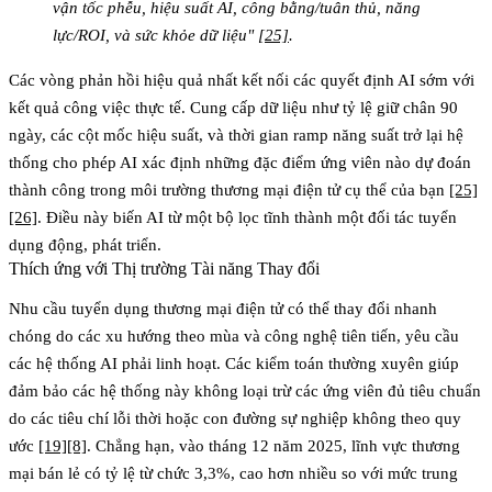
vận tốc phễu, hiệu suất AI, công bằng/tuân thủ, năng
lực/ROI, và sức khỏe dữ liệu"
[25]
.
Các vòng phản hồi hiệu quả nhất kết nối các quyết định AI sớm với
kết quả công việc thực tế. Cung cấp dữ liệu như tỷ lệ giữ chân 90
ngày, các cột mốc hiệu suất, và thời gian ramp năng suất trở lại hệ
thống cho phép AI xác định những đặc điểm ứng viên nào dự đoán
thành công trong môi trường thương mại điện tử cụ thể của bạn
[25]
[26]
. Điều này biến AI từ một bộ lọc tĩnh thành một đối tác tuyển
dụng động, phát triển.
Thích ứng với Thị trường Tài năng Thay đổi
Nhu cầu tuyển dụng thương mại điện tử có thể thay đổi nhanh
chóng do các xu hướng theo mùa và công nghệ tiên tiến, yêu cầu
các hệ thống AI phải linh hoạt. Các kiểm toán thường xuyên giúp
đảm bảo các hệ thống này không loại trừ các ứng viên đủ tiêu chuẩn
do các tiêu chí lỗi thời hoặc con đường sự nghiệp không theo quy
ước
[19]
[8]
. Chẳng hạn, vào tháng 12 năm 2025, lĩnh vực thương
mại bán lẻ có tỷ lệ từ chức 3,3%, cao hơn nhiều so với mức trung