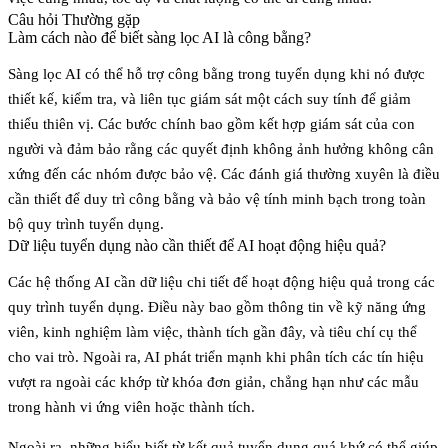
Câu hỏi Thường gặp
Làm cách nào để biết sàng lọc AI là công bằng?
Sàng lọc AI có thể hỗ trợ công bằng trong tuyển dụng khi nó được
thiết kế, kiểm tra, và liên tục giám sát một cách suy tính để giảm
thiểu thiên vị. Các bước chính bao gồm kết hợp
giám sát của con
người
và đảm bảo rằng các quyết định không ảnh hưởng không cân
xứng đến các nhóm được bảo vệ. Các đánh giá thường xuyên là điều
cần thiết để duy trì công bằng và bảo vệ tính minh bạch trong toàn
bộ quy trình tuyển dụng.
Dữ liệu tuyển dụng nào cần thiết để AI hoạt động hiệu quả?
Các hệ thống AI cần dữ liệu chi tiết để hoạt động hiệu quả trong các
quy trình tuyển dụng. Điều này bao gồm thông tin về
kỹ năng ứng
viên
,
kinh nghiệm làm việc
,
thành tích gần đây
, và
tiêu chí cụ thể
cho vai trò
. Ngoài ra, AI phát triển mạnh khi phân tích các tín hiệu
vượt ra ngoài các khớp từ khóa đơn giản, chẳng hạn như các mẫu
trong hành vi ứng viên hoặc thành tích.
Ngoài ra, những hiểu biết từ
kết quả tuyển dụng quá khứ
có thể giúp