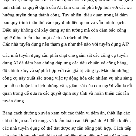
tinh chỉnh ra quyết định của AI, làm cho nó phù hợp hơn với các xu
hướng tuyển dụng thành công. Tuy nhiên, điều quan trọng là đảm
bảo quy trình tuân thủ các quy định liên quan và vẫn minh bạch.
Điều này không chỉ xây dựng sự tin tưởng mà còn đảm bảo công
nghệ được triển khai một cách có trách nhiệm.
Các nhà tuyển dụng nên tham gia như thế nào với tuyển dụng AI?
Các nhà tuyển dụng cần phải chặt chẽ giám sát các công cụ tuyển
dụng AI để đảm bảo chúng đáp ứng các tiêu chuẩn về
công bằng
,
độ chính xác
, và sự phù hợp với các giá trị công ty. Mặc dù những
công cụ này xuất sắc trong việc tự động hóa các nhiệm vụ như sàng
lọc hồ sơ hoặc lên lịch phỏng vấn, giám sát của con người vẫn là rất
quan trọng để đưa ra các quyết định suy tính và hoàn thiện các lần
tuyển dụng.
Bằng cách thường xuyên xem xét các thiên vị tiềm ẩn, thiết lập các
chỉ số hiệu suất rõ ràng, và kiểm toán các kết quả do AI điều khiển,
các nhà tuyển dụng có thể đạt được sự cân bằng phù hợp. Cách tiếp
cận này không chỉ cải thiện trải nghiệm ứng viên mà còn đảm bảo