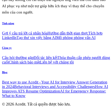
AI phục vụ như một trợ giúp hữu ích thay vì thay thế cho chuyên
môn của con người.
Tính năng
Gợi ý câu trả lời cá nhân hóa
Hướng dẫn thời gian thực
Tích hợp
LinkedIn
Tạo thư xin việc bằng AI
Mô phỏng phỏng vấn AI
Công ty
Câu hỏi thường gặp
Đối tác liên kết
Thỏa thuận cấp phép người dùng
cuối
Chính sách bảo mật
Liên hệ với chúng tôi
Blog
Best way to use Acedit - Your AI for Interview Answer Generation
in 2024
Behavioral Interviews and Accessibility Challenges
How AI
Improves ATS Resume Optimization
AI for Emergency Response:
What to Know
© 2026 Acedit. Tất cả quyền được bảo lưu.