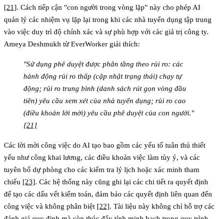
[21]
. Cách tiếp cận "con người trong vòng lặp" này cho phép AI
quản lý các nhiệm vụ lặp lại trong khi các nhà tuyển dụng tập trung
vào việc duy trì độ chính xác và sự phù hợp với các giá trị công ty.
Ameya Deshmukh từ EverWorker giải thích:
"Sử dụng phê duyệt được phân tầng theo rủi ro: các
hành động rủi ro thấp (cập nhật trạng thái) chạy tự
động; rủi ro trung bình (danh sách rút gọn vòng đầu
tiên) yêu cầu xem xét của nhà tuyển dụng; rủi ro cao
(điều khoản lời mời) yêu cầu phê duyệt của con người."
[21]
Các lời mời công việc do AI tạo bao gồm các yếu tố tuân thủ thiết
yếu như công khai lương, các điều khoản việc làm tùy ý, và các
tuyên bố dự phòng cho các kiểm tra lý lịch hoặc xác minh tham
chiếu
[23]
. Các hệ thống này cũng ghi lại các chi tiết ra quyết định
để tạo các dấu vết kiểm toán, đảm bảo các quyết định liên quan đến
công việc và không phân biệt
[22]
. Tài liệu này không chỉ hỗ trợ các
đánh giá quy định mà còn thúc đẩy tính minh bạch trong quy trình