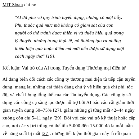
MIT Sloan
chỉ ra:
"AI đã phá vỡ quy trình tuyển dụng, nhưng có một bẫy.
Phụ thuộc quá mức mà không có giám sát của con
người có thể tránh được thiên vị và thiếu hiệu quả trong
lý thuyết, nhưng trong thực tế, nó thường tạo ra những
thiếu hiệu quả hoặc điểm mù mới nếu được sử dụng một
cách ngây thơ"
[19]
.
Kết luận: Vai trò của AI trong Tuyển dụng Thương mại điện tử
AI đang biến đổi cách
các công ty thương mại điện tử
tiếp cận tuyển
dụng, mang lại những cải thiện đáng chú ý về hiệu quả chi phí, tốc
độ, và chất lượng tổng thể của các lần tuyển dụng. Các công ty sử
dụng các công cụ sàng lọc được hỗ trợ bởi AI báo cáo cắt giảm thời
gian tuyển dụng 50–75%
[27]
, giảm những gì từng mất 42–44 ngày
xuống còn chỉ 5–11 ngày
[29]
. Đối với các vai trò kỹ thuật hoặc cấp
cao, nơi các vị trí trống có thể tốn 5.000 đến 15.000 đô la mỗi tuần
về năng suất bị mất
[27]
, những tiết kiệm thời gian này là rất quan