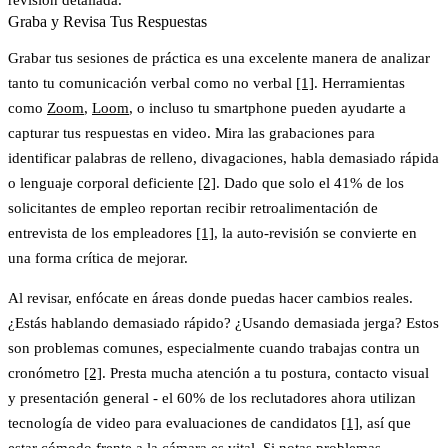
Graba y Revisa Tus Respuestas
Grabar tus sesiones de práctica es una excelente manera de analizar
tanto tu comunicación verbal como no verbal
[1]
. Herramientas
como
Zoom
,
Loom
, o incluso tu smartphone pueden ayudarte a
capturar tus respuestas en video. Mira las grabaciones para
identificar palabras de relleno, divagaciones, habla demasiado rápida
o lenguaje corporal deficiente
[2]
. Dado que
solo el 41% de los
solicitantes de empleo reportan recibir retroalimentación de
entrevista de los empleadores
[1]
, la auto-revisión se convierte en
una forma crítica de mejorar.
Al revisar, enfócate en áreas donde puedas hacer cambios reales.
¿Estás hablando demasiado rápido? ¿Usando demasiada jerga? Estos
son problemas comunes, especialmente cuando trabajas contra un
cronómetro
[2]
. Presta mucha atención a tu postura, contacto visual
y presentación general -
el 60% de los reclutadores ahora utilizan
tecnología de video para evaluaciones de candidatos
[1]
, así que
estar cómodo frente a la cámara es vital. Si notas problemas