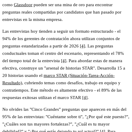
como
Glassdoor
pueden ser una mina de oro para encontrar
preguntas reales compartidas por candidatos que han pasado por
entrevistas en la misma empresa.
Las entrevistas hoy tienden a seguir un formato estructurado -
el
94% de los gerentes de contratación ahora utilizan conjuntos de
preguntas estandarizadas
a partir de 2026
[4]
. Las preguntas
conductuales toman el centro del escenario, representando
el 78%
del tiempo total de la entrevista
[4]
. Para abordar estas de manera
efectiva, construye un "arsenal de historias STAR". Desarrolla 15 a
20 historias usando el
marco STAR (Situación-Tarea-Acción-
Resultado)
, cubriendo temas como desafíos, trabajo en equipo y
contratiempos. Este método es altamente efectivo -
el 89% de las
respuestas exitosas utilizan el marco STAR
[4]
.
No olvides las "Cinco Grandes" preguntas que aparecen en más del
95% de las entrevistas: "Cuéntame sobre ti", "¿Por qué este puesto?",
"¿Cuáles son tus mayores fortalezas?", "¿Cuál es tu mayor
debilidad?" y "¿Por qué estás dejando tu rol actual?"
[4]
. Para