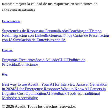
también mejora la calidad de tus respuestas en situaciones de
entrevista desafiantes.
Características
Sugerencias de Respuestas Personalizadas
Coaching en Tiempo
Real
Integración con LinkedIn
Generación de Cartas de Presentación
con IA
Simulación de Entrevistas con IA
Empresa
Preguntas Frecuentes
Socio Afiliado
CLUF
Política de
Privacidad
Contáctanos
Blog
Best way to use Acedit - Your AI for Interview Answer Generation
in 2024
AI for Emergency Response: What to Know
AI Careers in
Logistics Cost Optimization
AI Feedback Tools vs. Traditional
Methods: Accessibility
© 2026 Acedit. Todos los derechos reservados.