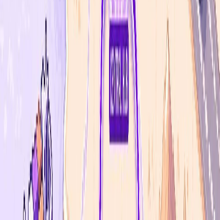
currículum y perfil de LinkedIn.
¿Cómo asegura Acedit que mis datos estén seguros?
Acedit está diseñado con la
privacidad
en mente. Usamos
medidas
de seguridad estándar de la industria
para proteger tus datos y
nunca los compartimos con terceros sin tu consentimiento.
¿Cómo comienzo con Acedit?
Simplemente
instala
la
extensión de Chrome
de Acedit, crea una
cuenta y comienza a usar el nivel gratuito. Si quieres acceso a las
características premium, puedes actualizar tu suscripción en
cualquier momento.
¿Qué plataformas de videoconferencia en línea son compatibles?
Acedit funciona perfectamente con
todas las plataformas de
videoconferencia en línea
siempre que se ejecuten en un
navegador.
Ya sea que uses Zoom, Microsoft Teams, Google Meet o cualquier
otra plataforma basada en navegador, Acedit proporcionará