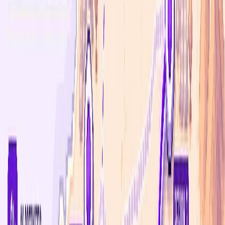
Genera Respuestas Adaptadas
Recibe sugerencias de respuesta personalizadas que destacan tu
experiencia relevante y coinciden con el contexto específico de la
pregunta.
4
Adapta en Tiempo Real
Obtén sugerencias dinámicas que se adaptan mientras progresa la
conversación, asegurando que tus respuestas permanezcan
relevantes y atractivas.
Perfecto para Cada Tipo de Pregunta de
Entrevista
Preguntas Conductuales Complejas
Obtén respuestas estructuradas usando tus experiencias reales con
metodología STAR apropiada y ejemplos relevantes.