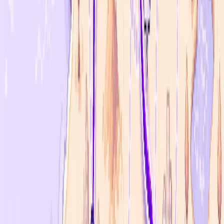
outages and human oversight decide if response holds up.
By
Maria Garcia
August 03, 2026
AI Careers in Logistics Cost Optimization
AI roles in logistics succeed when they deliver measurable cost
savings across routing, forecasting, and network planning.
By
Alex Chen
Características
Sugerencias de Respuestas Personalizadas
Coaching en Tiempo
Real
Integración con LinkedIn
Generación de Cartas de Presentación
con IA
Simulación de Entrevistas con IA
Empresa
Preguntas Frecuentes
Socio Afiliado
CLUF
Política de
Privacidad
Contáctanos
Blog
Best way to use Acedit - Your AI for Interview Answer Generation
in 2024
Behavioral Interviews and Accessibility Challenges
How AI
Improves ATS Resume Optimization
AI for Emergency Response: