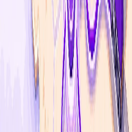
¿Hay una versión gratuita de Acedit?
Sí
, Acedit ofrece un
nivel completamente gratuito
, permitiéndote
comenzar con nuestras herramientas impulsadas por AI sin ningún
compromiso financiero.
¿Qué características están incluidas en la suscripción premium?
La suscripción premium desbloquea
acceso
a
modelos AI
mejorados
, entregando respuestas aún
más perspicaces y
sofisticadas
adaptadas a tus necesidades específicas.
Con premium, puedes proporcionar contexto adicional, como
ejemplos STAR preparados previamente
, permitiendo respuestas
altamente personalizadas.
Además, te beneficiarás de una función de resumen detallado que
analiza tu perfil de LinkedIn
para afinar tus respuestas de
entrevista, dándote una ventaja extra. Adicionalmente, el nivel
premium incluye una función de
generación automática de cartas
de presentación
, que elabora una carta de presentación
personalizada basada en tu estilo de escritura, como se observa en tu