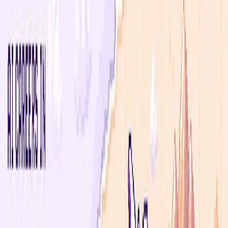
Obtén Sugerencias de Respuesta
Impulsadas por AI Adaptadas a tu
Experiencia
Recibe sugerencias de respuesta inteligentes y personalizadas que se
alinean con tu experiencia, antecedentes y el puesto específico al
que apuntas. Nunca más luches por encontrar las palabras correctas.
🚀
La Solución
Apoyo AI en tiempo real durante entrevistas en vivo
Detección instantánea de preguntas y respuestas
Completamente invisible para los entrevistadores
Generación de Respuestas Inteligentes y
Personalizadas