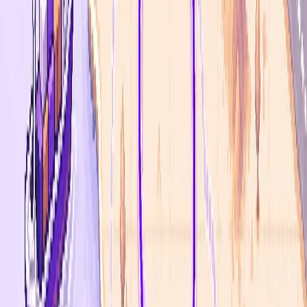
asistencia en tiempo real para ayudarte a sobresalir en tus entrevistas
en línea.
¿Vale la pena el entrenamiento de entrevistas AI?
Sí, el entrenamiento de entrevistas AI puede ser altamente efectivo
para ayudarte a prepararte para las entrevistas. Puede ayudarte a:
Mejorar tus habilidades de entrevista
Prepararte para la entrevista de trabajo
Aumentar tus posibilidades de conseguir el trabajo
¿Qué plataformas soporta Acedit?
Acedit es una
extensión de Chrome
y puede usarse en cualquier
dispositivo que soporte el
navegador Google Chrome
.
¿Puede Acedit ayudar con entrevistas en industrias fuera de la
tecnología?
Sí
, Acedit está diseñado para ser versátil y
puede asistir con