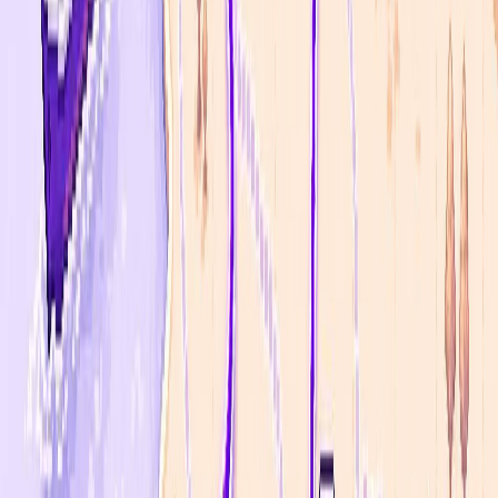
entrevistas en varias industrias
adaptando las respuestas al puesto
específico y la empresa.
¿Cómo se compara Acedit con los métodos tradicionales de
entrenamiento de entrevistas?
Aunque el entrenamiento tradicional es valioso, el entrenador AI de
entrevistas de Acedit ofrece:
Sesiones de práctica ilimitadas en cualquier momento
Asistencia en tiempo real durante entrevistas reales
Capacidad de aprender de una vasta base de datos de
estrategias exitosas de entrevista
¿Cómo personaliza Acedit las respuestas de entrevista?
Acedit
analiza
tu
currículum
, la
descripción del trabajo
y los
antecedentes de la empresa
para generar
respuestas adaptadas
que coincidan con los requisitos específicos del puesto.
¿Qué debo hacer si encuentro problemas con la extensión?