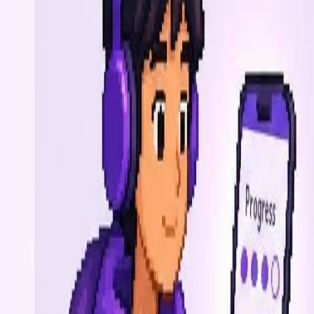
Cómo Funciona el Coaching en Tiempo Re
1
Configuración Sin Problemas
Instala la extensión de Chrome y se activa automáticamente durante 
2
Detección de Preguntas en Vivo
Nuestra IA escucha la conversación y reconoce instantáneamente cuand
3
Generación Instantánea de Respuestas
En segundos, recibe sugerencias de respuestas personalizadas adaptadas
4
Entrega Invisible