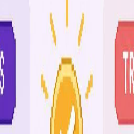
ica Gratuita + Apoyo en Tiempo Real