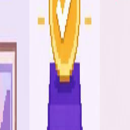
 En Vivo Durante Entrevistas Reales
o a tu lado durante entrevistas reales. Nuestra IA proporciona detecció
Reales
ravés de tu extensión de Chrome durante entrevistas de video reales. N
sfondo y el puesto específico - todo sin que el entrevistador lo sepa.