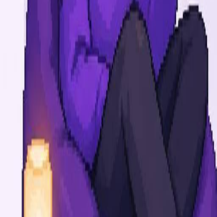
Momentos de Alta Presión
Mantente calmado y confiado durante preguntas desafiantes sobre debi
Resultados de Entrevistas Reales
94%
94% de los usuarios se sienten más confiados durante entrevistas en v
88%
88% de mejora en estructura y relevancia de respuestas
76%