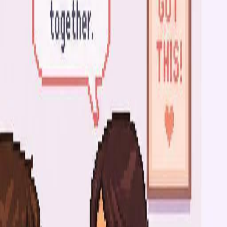
y presión para pensar sobre la marcha pueden descarrilar incluso a los