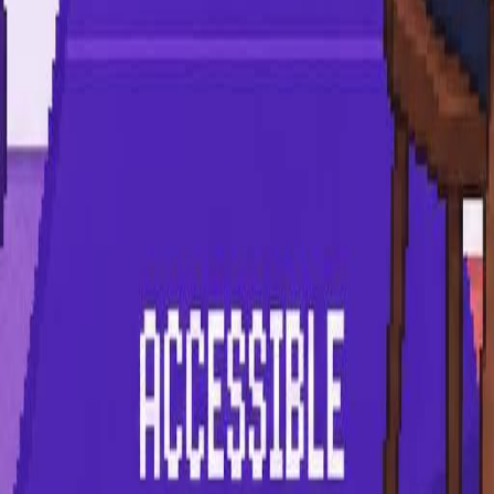
entrevistadores hacen preguntas, asegurando que nunca te bloquees o t
specífico, ayudándote a mostrar tu mejor versión durante entrevistas en