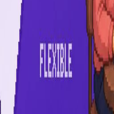
lidades, salario o cambios de carrera.
ivo