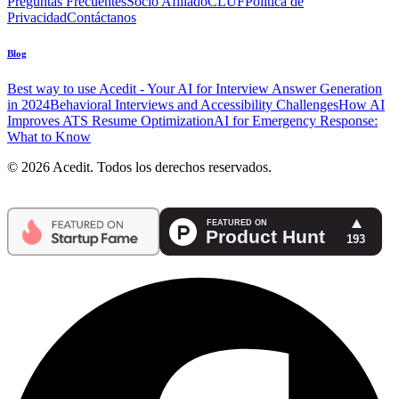
Preguntas Frecuentes
Socio Afiliado
CLUF
Política de
Privacidad
Contáctanos
Blog
Best way to use Acedit - Your AI for Interview Answer Generation
in 2024
Behavioral Interviews and Accessibility Challenges
How AI
Improves ATS Resume Optimization
AI for Emergency Response:
What to Know
© 2026 Acedit. Todos los derechos reservados.