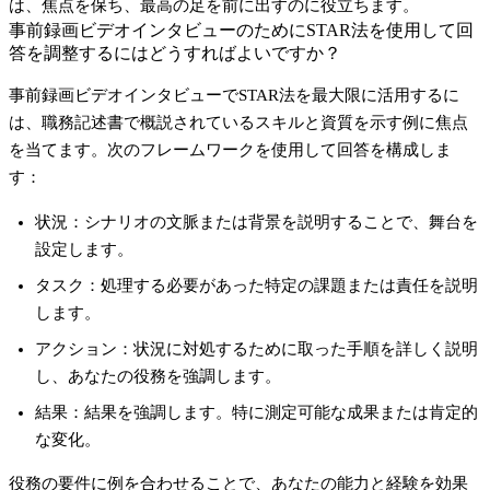
は、焦点を保ち、最高の足を前に出すのに役立ちます。
事前録画ビデオインタビューのためにSTAR法を使用して回
答を調整するにはどうすればよいですか？
事前録画ビデオインタビューで
STAR法
を最大限に活用するに
は、職務記述書で概説されているスキルと資質を示す例に焦点
を当てます。次のフレームワークを使用して回答を構成しま
す：
状況
：シナリオの文脈または背景を説明することで、舞台を
設定します。
タスク
：処理する必要があった特定の課題または責任を説明
します。
アクション
：状況に対処するために取った手順を詳しく説明
し、あなたの役務を強調します。
結果
：結果を強調します。特に測定可能な成果または肯定的
な変化。
役務の要件に例を合わせることで、あなたの能力と経験を効果