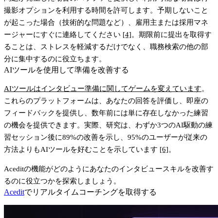
撮影オプションを利用する時間を許可します。予期しないこと
が起こった場合（技術的な問題など）、雇用主または採用マネ
ージャーにすぐに連絡してください
[4]
。期限前に提出を取得す
ることは、ストレスを軽減するだけでなく、職務検索の他の部
分に集中するのに役立ちます。
AIツールを使用して準備を改善する
AIツールはインタビュー準備に関してゲームを変えています
。
これらのプラットフォームは、あなたの回答を評価し、即座の
フィードバックを提供し、数年前には単に存在しなかった練習
の機会を提供できます。実際、研究は、わずか3つのAI駆動の練
習セッション後に
89%の改善
を示し、
95%のユーザーが従来の
方法よりもAIツールを好む
ことを示しています
[6]
。
Aceditの機能がどのようにあなたのインタビュースキルを改善す
るのに役立つかを探索しましょう。
Acedit
でリアルタイムコーチングを取得する