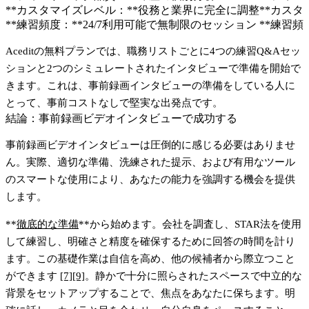
**カスタマイズレベル：**役務と業界に完全に調整
**カス
**練習頻度：**24/7利用可能で無制限のセッション
**練習
Aceditの無料プランでは、
職務リストごとに4つの練習Q&Aセッ
ション
と
2つのシミュレートされたインタビュー
で準備を開始で
きます。これは、事前録画インタビューの準備をしている人に
とって、事前コストなしで堅実な出発点です。
結論：事前録画ビデオインタビューで成功する
事前録画ビデオインタビューは圧倒的に感じる必要はありませ
ん。実際、適切な準備、洗練された提示、および有用なツール
のスマートな使用により、あなたの能力を強調する機会を提供
します。
**
徹底的な準備
**から始めます。会社を調査し、STAR法を使用
して練習し、明確さと精度を確保するために回答の時間を計り
ます。この基礎作業は自信を高め、他の候補者から際立つこと
ができます
[7]
[9]
。静かで十分に照らされたスペースで中立的な
背景をセットアップすることで、焦点をあなたに保ちます。明