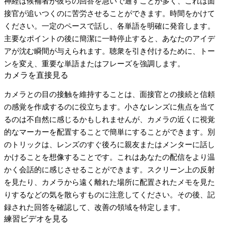
神経は候補者が彼らの回答を急いで通すことが多く、これは面
接官が追いつくのに苦労させることができます。時間をかけて
ください。一定のペースで話し、各単語を明確に発音します。
主要なポイントの後に簡潔に一時停止すると、あなたのアイデ
アが沈む瞬間が与えられます。聴衆を引き付けるために、トー
ンを変え、重要な単語またはフレーズを強調します。
カメラを直接見る
カメラとの目の接触を維持することは、面接官との接続と信頼
の感覚を作成するのに役立ちます。小さなレンズに焦点を当て
るのは不自然に感じるかもしれませんが、カメラの近くに視覚
的なマーカーを配置することで簡単にすることができます。別
のトリックは、レンズのすぐ後ろに親友またはメンターに話し
かけることを想像することです。これはあなたの配信をより温
かく会話的に感じさせることができます。スクリーン上の反射
を見たり、カメラから遠く離れた場所に配置されたメモを見た
りするなどの気を散らすものに注意してください。その後、記
録された回答を確認して、改善の領域を特定します。
練習ビデオを見る