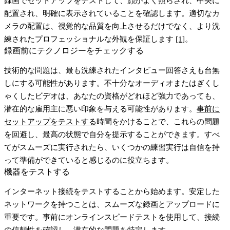
録画でセットアップをテストして、顔がよく照らされ、中央に
配置され、明確に表示されていることを確認します。適切なカ
メラの配置は、視覚的な品質を向上させるだけでなく、より洗
練されたプロフェッショナルな外観を保証します
[1]
。
録画前にテクノロジーをチェックする
技術的な問題は、最も洗練されたインタビュー回答さえも台無
しにする可能性があります。不十分なオーディオまたはぎくし
ゃくしたビデオは、あなたの資格がどれほど強力であっても、
潜在的な雇用主に悪い印象を与える可能性があります。
事前に
セットアップをテストする
時間をかけることで、これらの問題
を回避し、最高の状態で自分を提示することができます。すべ
てがスムーズに実行されたら、いくつかの練習実行は自信を持
って準備ができていると感じるのに役立ちます。
機器をテストする
インターネット接続をテストすることから始めます。安定した
ネットワークを持つことは、スムーズな録画とアップロードに
重要です。事前にオンラインスピードテストを使用して、接続
の信頼性を確認し、潜在的な問題を特定します。