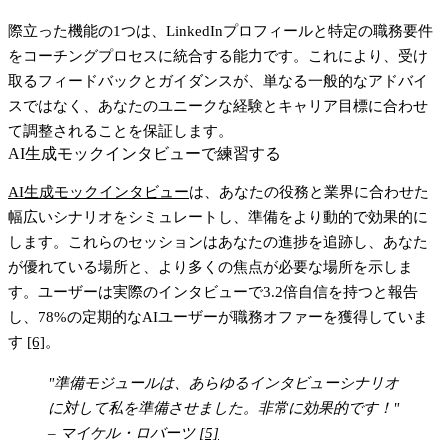
際立った機能の1つは、LinkedInプロフィールと特定の職務要件
をコーチングプロセスに統合する能力です。これにより、受け
取るフィードバックとガイダンスが、単なる一般的なアドバイ
スではなく、あなたのユニークな経験とキャリア目標に合わせ
て調整されることを保証します。
AI生成モックインタビューで練習する
AI生成モックインタビュー
は、あなたの役務と業界に合わせた
幅広いシナリオをシミュレートし、準備をより動的で効果的に
します。これらのセッションはあなたの進捗を追跡し、あなた
が優れている場所と、より多くの焦点が必要な場所を示しま
す。ユーザーは実際のインタビューで
3.2倍自信を持つ
と報告
し、
78%の定期的なAIユーザー
が職務オファーを獲得していま
す
[6]
。
"準備モジュールは、あらゆるインタビューシナリオ
に対して私を準備させました。非常に効果的です！"
– マイケル・ロバーツ
[5]