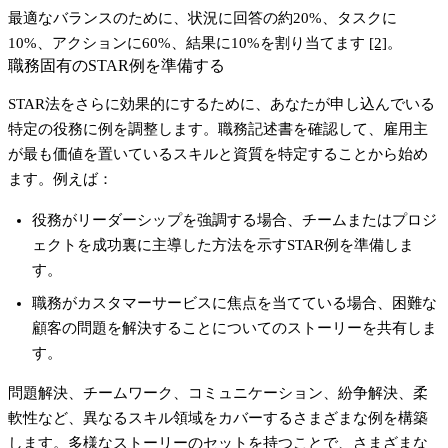
最適なバランスのために、状況に回答の約20%、タスクに
10%、アクションに60%、結果に10%を割り当てます
[2]
。
職務固有のSTAR例を準備する
STAR法をさらに効果的にするために、あなたが申し込んでいる
特定の役務に例を調整します。職務記述書を確認して、雇用主
が最も価値を置いているスキルと資質を特定することから始め
ます。例えば：
役務が
リーダーシップ
を強調する場合、チームまたはプロジ
ェクトを成功裏に主導した方法を示すSTAR例を準備しま
す。
職務が
カスタマーサービス
に焦点を当てている場合、困難な
顧客の問題を解決することについてのストーリーを共有しま
す。
問題解決、チームワーク、コミュニケーション、紛争解決、柔
軟性など、異なるスキル領域をカバーするさまざまな例を構築
します。多様なストーリーのセットを持つことで、さまざまな