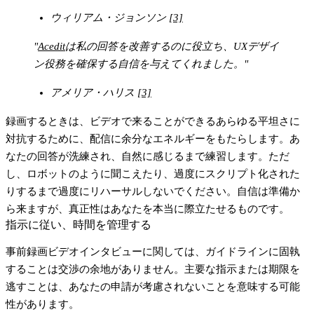
ウィリアム・ジョンソン
[3]
"
Acedit
は私の回答を改善するのに役立ち、UXデザイ
ン役務を確保する自信を与えてくれました。"
アメリア・ハリス
[3]
録画するときは、ビデオで来ることができるあらゆる平坦さに
対抗するために、配信に余分なエネルギーをもたらします。あ
なたの回答が洗練され、自然に感じるまで練習します。ただ
し、ロボットのように聞こえたり、過度にスクリプト化された
りするまで過度にリハーサルしないでください。自信は準備か
ら来ますが、真正性はあなたを本当に際立たせるものです。
指示に従い、時間を管理する
事前録画ビデオインタビューに関しては、ガイドラインに固執
することは交渉の余地がありません。主要な指示または期限を
逃すことは、あなたの申請が考慮されないことを意味する可能
性があります。