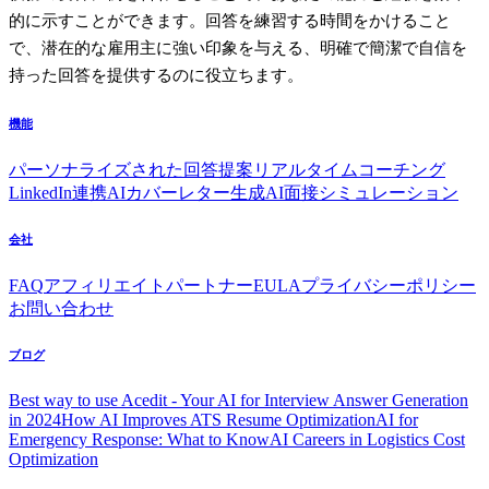
的に示すことができます。回答を練習する時間をかけること
で、潜在的な雇用主に強い印象を与える、明確で簡潔で自信を
持った回答を提供するのに役立ちます。
機能
パーソナライズされた回答提案
リアルタイムコーチング
LinkedIn連携
AIカバーレター生成
AI面接シミュレーション
会社
FAQ
アフィリエイトパートナー
EULA
プライバシーポリシー
お問い合わせ
ブログ
Best way to use Acedit - Your AI for Interview Answer Generation
in 2024
How AI Improves ATS Resume Optimization
AI for
Emergency Response: What to Know
AI Careers in Logistics Cost
Optimization