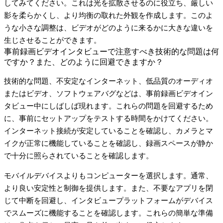
してみてください。これは光を拡散させるのに役立ち、厳しい
影を柔らかくし、より均衡の取れた外観を作成します。このよ
うな小さな調整は、ビデオがどのように来るかに大きな違いを
生じさせることができます。
事前録画ビデオインタビューで注意すべき技術的な問題は何
ですか？また、どのように回避できますか？
技術的な問題、
不安定なインターネット
、
低品質のオーディオ
またはビデオ
、
ソフトウェアバグ
などは、事前録画ビデオイン
タビュー中にしばしば現れます。これらの問題を回避するため
に、事前にセットアップをテストする時間をかけてください。
インターネット接続が安定していることを確認し、カメラとマ
イクが正常に機能していることを確認し、録画スペースが静か
で十分に照らされていることを確認します。
モバイルデバイスよりもコンピューターを選択します。通常、
より良い安定性と制御を提供します。また、不要なアプリを閉
じて中断を回避し、インタビュープラットフォームがデバイス
でスムーズに機能することを確認します。これらの簡単な準備