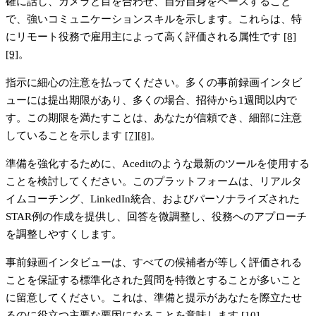
確に話し、カメラと目を合わせ、自分自身をペースすること
で、強いコミュニケーションスキルを示します。これらは、特
にリモート役務で雇用主によって高く評価される属性です
[8]
[9]
。
指示
に細心の注意を払ってください。多くの事前録画インタビ
ューには提出期限があり、多くの場合、招待から1週間以内で
す。この期限を満たすことは、あなたが信頼でき、細部に注意
していることを示します
[7]
[8]
。
準備を強化するために、
Acedit
のような最新のツールを使用する
ことを検討してください。このプラットフォームは、リアルタ
イムコーチング、LinkedIn統合、およびパーソナライズされた
STAR例の作成を提供し、回答を微調整し、役務へのアプローチ
を調整しやすくします。
事前録画インタビューは、すべての候補者が等しく評価される
ことを保証する標準化された質問を特徴とすることが多いこと
に留意してください。これは、準備と提示があなたを際立たせ
るのに役立つ主要な要因になることを意味します
[10]
。