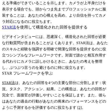
える準備ができていることを示します。カメラが上半身だけを
表示する場合でも、頭からつま先までプロフェッショナルに服
装することは、あなたの心構えを高め、より自信を持ってカメ
ラ対応になるのに役立ちます。
STAR法
を使用して構造化された回答を提供する
ビデオインタビューには、思慮深く、構造化された回答が必要
な行動質問が含まれることがよくあります。
STAR法
は、あなた
のスキルと経験を強調する明確で簡潔な回答を提供するのに役
立つシンプルなフレームワークです。対面で誰かと相互作用す
る代わりにカメラに話しかけるときに、あなたの考えを整理
し、ぶつぶつ言うのを避けるのに特に役立ちます。
STAR フレームワークを学ぶ
STAR法
は、あなたの回答を4つの主要な部分に分割します：
状
況、タスク、アクション、結果
。この構造は、あなたの回答が
完全で、面接官が評価しやすいことを保証します。また、彼ら
はあなたの過去の行動があなたの将来のパフォーマンスをどの
ように予測するかを評価するのに役立ちます
[2]
。