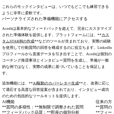
これらのモックインタビューは、いつでもどこでも練習できる
ように非常に柔軟です。
パーソナライズされた準備機能にアクセスする
Aceditは基本的なフィードバックを超えて、完全にカスタマイズ
された準備体験を提供します。プラットフォームには、**
カス
タムSTAR例の作成
**などのツールが含まれており、実際の経験
を使用して行動質問の回答を構成するのに役立ちます。LinkedIn
プロフィールから直接データを引き出すことで、Aceditは個別の
コーチング推奨事項とインタビュー質問を生成し、準備が一般
的な例ではなく、実際の成果に基づいていることを保証しま
す。
追加機能には、**
AI駆動のカバーレター生成
**と、改善に応じ
て適応する高度な回答提案が含まれており、インタビュー成功
のための包括的なツールキットを提供します。
AI機能
従来の方
**質問の多様性：**無制限で調整された質問
**質問の
**フィードバック品質：**即座の個別分析
**フィ